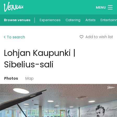
MENU
Browse venues
Experiences
Wish lists
Catering
Artists
Entertain
Log in
Add to wish list
To search
English
Lohjan Kaupunki |
Add your venue
Sibelius-sali
Photos
Map