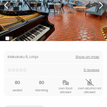
Kirkkokatu 6
,
Lohja
Show on map
0 reviews
80
80
own food
own alcohol not
seated
standing
allowed
allowed