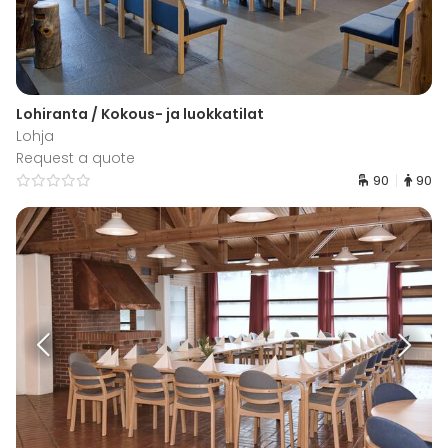
Lohiranta / Kokous- ja luokkatilat
Lohja
Request a quote
90
90