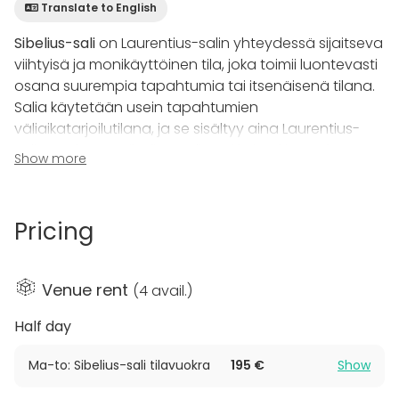
Translate to English
Sibelius-sali
on Laurentius-salin yhteydessä sijaitseva
viihtyisä ja monikäyttöinen tila, joka toimii luontevasti
osana suurempia tapahtumia tai itsenäisenä tilana.
Salia käytetään usein tapahtumien
väliaikatarjoilutilana, ja se sisältyy aina Laurentius-
salin vuokraan. Sibelius-salin voi kuitenkin vuokrata
Show more
myös erikseen, mikä tekee siitä joustavan
vaihtoehdon monenlaisiin tilaisuuksiin.
Pricing
Tila soveltuu erinomaisesti juhliin, kokouksiin sekä
erilaisiin koulutuksiin. Sibelius-saliin mahtuu noin 80
henkilöä, ja kalustus tukee sekä vapaamuotoista
Venue rent
(
4 avail.
)
seurustelua että istuvia tilaisuuksia. Tilavuokraan
sisältyy 15 pöytäryhmää sekä sohvia
Half day
sohvapöytineen, jotka luovat rennon ja kutsuvan
tunnelman.
Ma-to: Sibelius-sali tilavuokra
195 €
Show