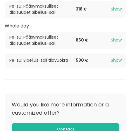
Tekniikka ja varustelu mahdollistavat monipuolisen
Pe-su: Pääsymaksulliset
käytön eri tapahtumatyypeissä. Tilassa on flyygeli,
318 €
Show
tilaisuudet Sibelius-sali
suuri näyttö sekä tarvittaessa kevyt äänentoisto,
mikä tekee Sibelius-salista toimivan valinnan
Whole day
esimerkiksi esityksiin, puhetilaisuuksiin tai
musiikkipainotteisiin tapahtumiin. Yhdessä Laurentius-
Pe-su: Pääsymaksulliset
850 €
Show
tilaisuudet Sibelius-sali
salin kanssa tai itsenäisesti käytettynä Sibelius-sali
tarjoaa laadukkaat puitteet onnistuneelle
tilaisuudelle.
Pe-su: Sibelius-sali tilavuokra
580 €
Show
Would you like more information or a
customized offer?
Contact