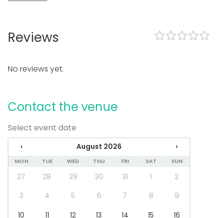
Equipment
Piano
Reviews
Event types
Party
No reviews yet.
Wedding
Spa / Wellness / Sauna
Dinner / Lunch
Contact the venue
Meeting
Conference / Seminar
Select event date
Fair / Exhibition
Performance / Show
‹
August 2026
›
Recreation
Cabin trip / Retreat
MON
TUE
WED
THU
FRI
SAT
SUN
Experience / Activity
27
28
29
30
31
1
2
Christmas Party
3
4
5
6
7
8
9
Venue type
10
11
12
13
14
15
16
Banquet hall