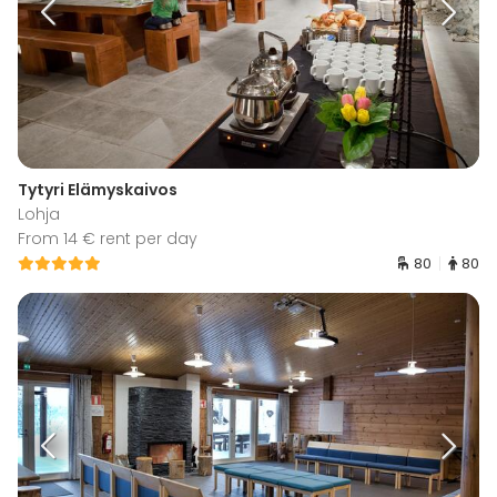
Tytyri Elämyskaivos
Lohja
From 14 € rent per day
80
80