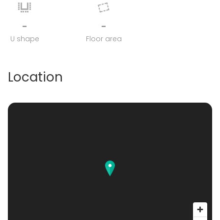
-
-
U shape
Floor area
Location