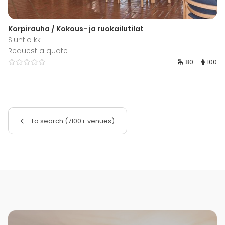
Korpirauha / Kokous- ja ruokailutilat
Siuntio kk
Request a quote
80
100
To search (7100+ venues)