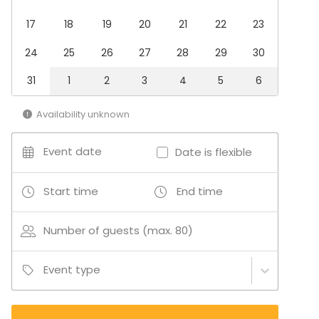
Multi-purpose event space
17
18
19
20
21
22
23
24
25
26
27
28
29
30
31
1
2
3
4
5
6
Availability unknown
Event date
Date is flexible
Start time
End time
Number of guests (max. 80)
Event type