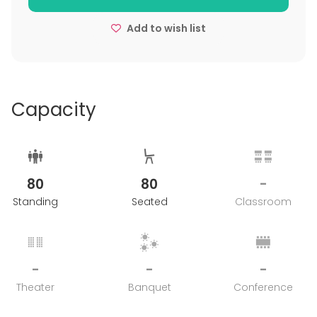
Add to wish list
Capacity
80
80
-
Standing
Seated
Classroom
-
-
-
Theater
Banquet
Conference