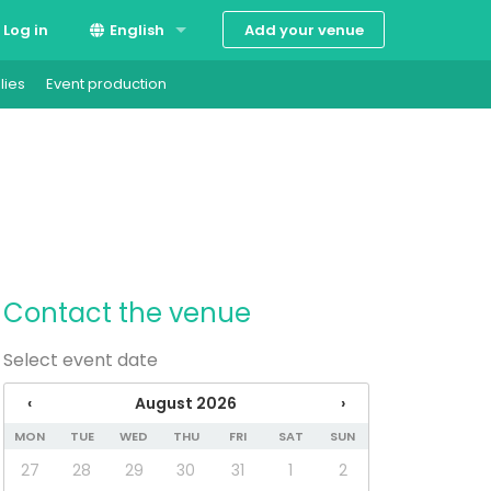
Add your venue
Log in
English
lies
Event production
Suomi
Svenska
Contact the venue
Select event date
‹
August 2026
›
MON
TUE
WED
THU
FRI
SAT
SUN
27
28
29
30
31
1
2