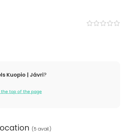
lness / Sauna
Classroom
Lunch
ce / Seminar
bition
nce / Show
n
 / Retreat
 / Activity
 Party
s Kuopio | Jávri
?
 the top of the page
location
(
5 avail.
)