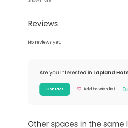
Show more
Spa / Wel
Dinner / 
Meeting
Reviews
Conferen
Fair / Exhi
Performa
No reviews yet.
Recreatio
Cabin trip
Experience
Christmas
Are you interested in
Lapland Hotel
Add to wish list
To
Contact
Other spaces in the same 