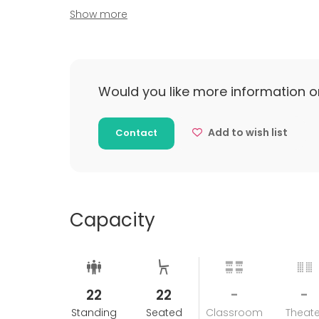
Show more
Muut tapahtumat erillisen tarjouksen mukaan
Would you like more information o
Add to wish list
Contact
Capacity
22
22
-
-
Standing
Seated
Classroom
Theate