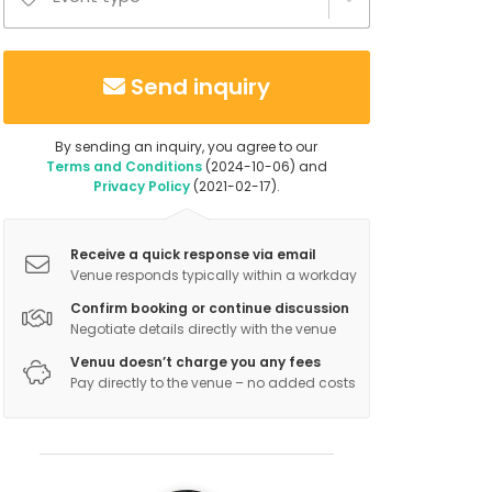
Send inquiry
By sending an inquiry, you agree to our
Terms and Conditions
(2024-10-06) and
Privacy Policy
(2021-02-17).
Receive a quick response via email
Venue responds typically within a workday
Confirm booking or continue discussion
Negotiate details directly with the venue
Venuu doesn’t charge you any fees
Pay directly to the venue – no added costs