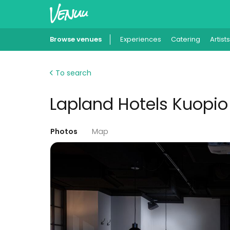
Browse venues
Experiences
Catering
Artists
To search
Lapland Hotels Kuopio 
Photos
Map