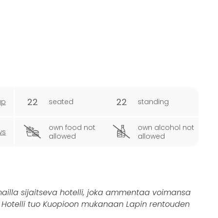
22
22
ap
seated
standing
own food not
own alcohol not
ws
allowed
allowed
ailla sijaitseva hotelli, joka ammentaa voimansa
. Hotelli tuo Kuopioon mukanaan Lapin rentouden