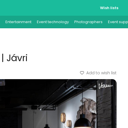
Wish lists
Entertainment
Event technology
Photographers
Event supp
| Jávri
Add to wish list