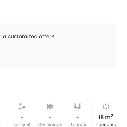
!
r a customized offer?
2
-
-
-
18 m
r
Banquet
Conference
U shape
Floor area