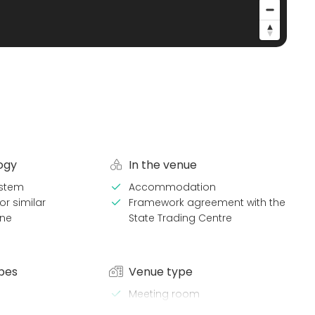
ogy
In the venue
stem
Accommodation
or similar
Framework agreement with the
ne
State Trading Centre
pes
Venue type
Meeting room
Hotel