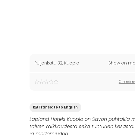
Puijonkatu 32
,
Kuopio
Show on m
0 revie
Translate to English
Lapland Hotels Kuopio on Savon puhtailla m
talven raikkaudesta sekä tunturien kesästä
ja moderniuden.