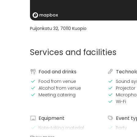
Puijonkatu 32
,
70110
Kuopio
Services and facilities
Food and drinks
Technol
Food from venue
Sound sy
Alcohol from venue
Projector 
Meeting catering
Micropho
Wi-Fi
Equipment
Event ty
Note-taking material
Party
Whiteboard / Flip chart
Wedding