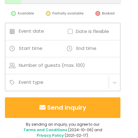
Additional information about activities
Sauna, jooga, retkeily, askartelu, pelaaminen
Available
Partially available
Booked
(pöytäpelit), kulttuuritapahtumat, taidenäyttelyt.
Event date
Date is flexible
Start time
End time
Number of guests (max. 100)
Event type
Send inquiry
By sending an inquiry, you agree to our
Terms and Conditions
(2024-10-06) and
Privacy Policy
(2021-02-17).