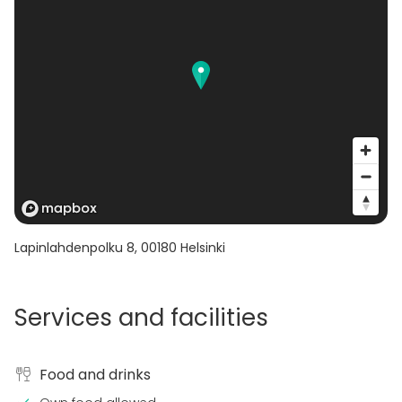
Lapinlahdenpolku 8
,
00180
Helsinki
Services and facilities
Food and drinks