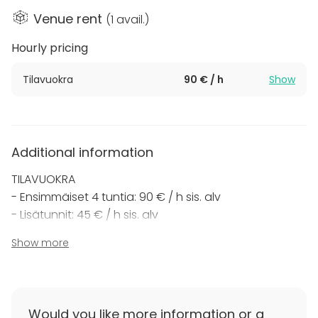
Venue rent
(
1 avail.
)
Hourly pricing
Tilavuokra
90 € / h
Show
Additional information
TILAVUOKRA
- Ensimmäiset 4 tuntia: 90 € / h sis. alv
- Lisätunnit: 45 € / h sis. alv
Show more
Yleishyödyllisille toimijoille -50 %. Hinnat sisältävät
arvonlisäveron (25.5%).
LISÄPALVELUT
Would you like more information or a