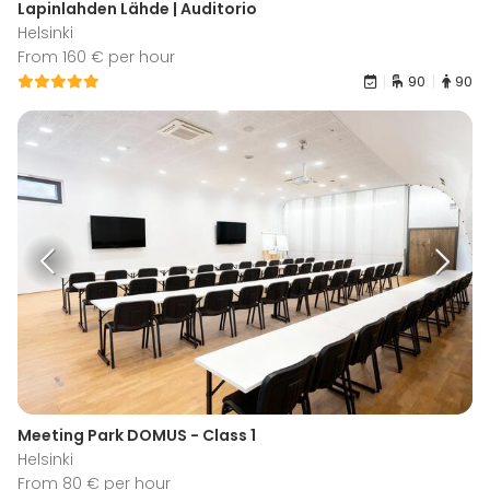
Lapinlahden Lähde | Auditorio
Helsinki
From 160 € per hour
90
90
Meeting Park DOMUS - Class 1
Helsinki
From 80 € per hour