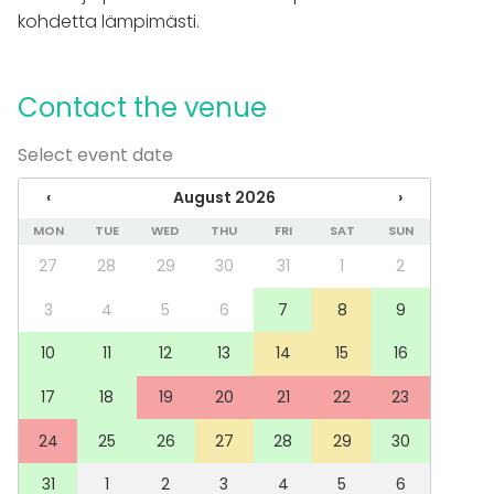
Dinnerware
kohdetta lämpimästi.
Event types
Party
Contact the venue
Wedding
Spa / Wellness / Sauna
Select event date
Dinner / Lunch
Meeting
‹
August 2026
›
Conference / Seminar
Fair / Exhibition
MON
TUE
WED
THU
FRI
SAT
SUN
Performance / Show
27
28
29
30
31
1
2
Recreation
Cabin trip / Retreat
3
4
5
6
7
8
9
Experience / Activity
Christmas Party
10
11
12
13
14
15
16
Venue type
17
18
19
20
21
22
23
Open air / Outdoor space
24
25
26
27
28
29
30
31
1
2
3
4
5
6