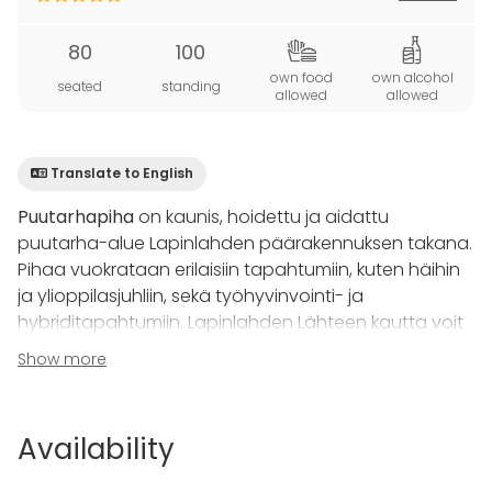
80
100
own food
own alcohol
seated
standing
allowed
allowed
Translate to English
Puutarhapiha
on kaunis, hoidettu ja aidattu
puutarha-alue Lapinlahden päärakennuksen takana.
Pihaa vuokrataan erilaisiin tapahtumiin, kuten häihin
ja ylioppilasjuhliin, sekä työhyvinvointi- ja
hybriditapahtumiin. Lapinlahden Lähteen kautta voit
lisäksi tilata telttoja, pöytiä, tuoleja ja tekniikkaa
Show more
tapahtumaasi!
Tarjolla on myös oheisohjelmaa, kuten
Availability
joogaohjauksia, elämyspalveluita ja opastettuja
kierroksia. Opastetut kierrokset voivat käsitellä