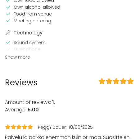
Own food allowed
Own alcohol allowed
Food from venue
Meeting catering
Technology
Sound system
Microphone
Video conferencing equipment
Show more
Professional sound system
TV / Screen
Reviews
In the venue
Terrace
Wheelchair accessible
Amount of reviews:
1
,
Garden
Average:
5.00
Equipment
Kitchen for customer
PeggY Bauer
18/06/2025
Whiteboard / Flip chart
Palvelu ja paikka enemmän kuin priimaa. Suosittelen