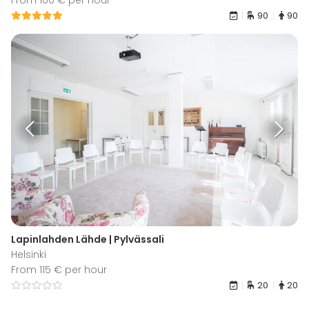
From 160 € per hour
90
90
Lapinlahden Lähde | Pylvässali
Helsinki
From 115 € per hour
20
20