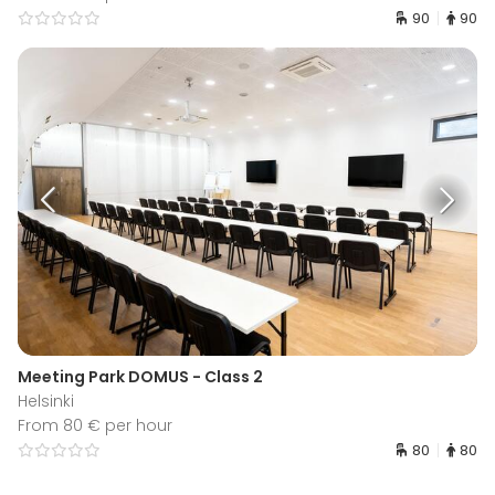
90
90
Meeting Park DOMUS - Class 2
Helsinki
From 80 € per hour
80
80