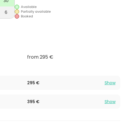
30
Available
ma Kutojan Saunalla! Mansku Eventsin väki on
Partially available
6
tomia hetkiä tässä ja muissa ainutlaatuisissa
Booked
from 295 €
295 €
Show
395 €
Show