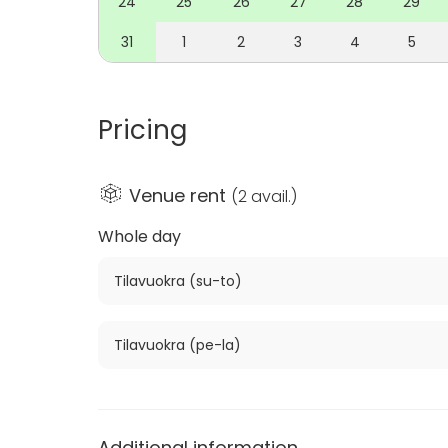
24
25
26
27
28
29
Ota yhteyttä ja järjestä täydellinen tapahtu
31
1
2
3
4
5
valmiina auttamaan sinua luomaan unohtumat
kokoontumis- ja tapahtumatiloissamme.
Pricing
Venue rent
(
2 avail.
)
Whole day
Tilavuokra (su-to)
Tilavuokra (pe-la)
Additional information