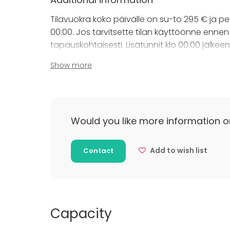
Tilavuokra koko päivälle on su-to 295 € ja pe-
00:00. Jos tarvitsette tilan käyttöönne ennen 
tapauskohtaisesti. Lisätunnit klo 00:00 jälkee
Show more
Karaokelaitteiston voi vuokrata 30 € hintaan.
vuokraan sisältyy vesilasien käyttö.
Asiakas voi siivota tilan itse tai tilata loppusi
Would you like more information o
Tilavuokra ja tilatut lisäpalvelut veloiteta
asiakas sitoutuu maksamaan tilavuokran ja t
Add to wish list
Contact
Additional information about cancellat
100 euron varausmaksu sisältyy aina ilmoite
peruutettujen varauksien hyvityksistä vähen
Capacity
peruutettuja varauksia ei voida hyvittää lai
täysimääräisinä. Näissä tapauksissa tila void