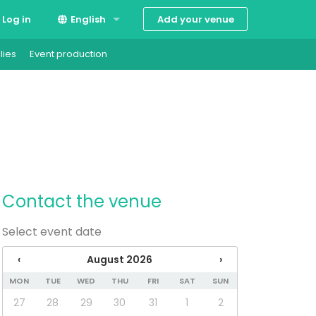
Add your venue
Log in
English
lies
Event production
Suomi
Svenska
Contact the venue
Select event date
‹
August 2026
›
MON
TUE
WED
THU
FRI
SAT
SUN
27
28
29
30
31
1
2