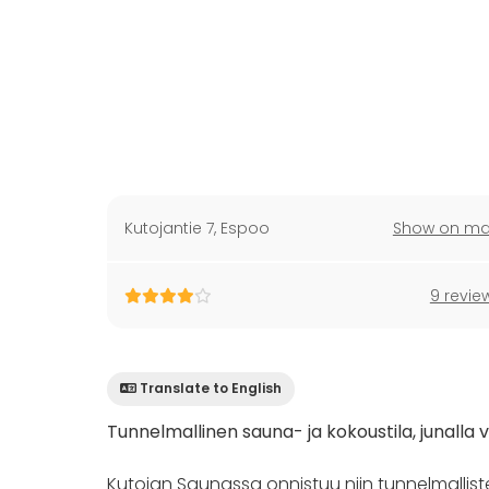
Kutojantie 7
,
Espoo
Show on m
9 revie
Translate to English
Tunnelmallinen sauna- ja kokoustila, junalla 
Kutojan Saunassa onnistuu niin tunnelmalliste