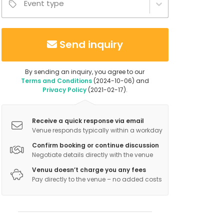
Event type
Send inquiry
By sending an inquiry, you agree to our
Terms and Conditions
(2024-10-06) and
Privacy Policy
(2021-02-17).
Receive a quick response via email
Venue responds typically within a workday
Confirm booking or continue discussion
Negotiate details directly with the venue
Venuu doesn’t charge you any fees
Pay directly to the venue – no added costs