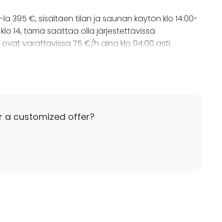
la 395 €, sisältäen tilan ja saunan käytön klo 14:00-
klo 14, tämä saattaa olla järjestettävissä
n ovat varattavissa 75 €/h aina klo 04:00 asti.
 Pyyhkeitä on mahdollista vuokrata 5 €/kpl. Tilan
ivouksen 135 € lisähintaan.
r a customized offer?
an varauksen yheydessä. Varauksen tehdessään
ilaamansa lisäpalvelut.
ion policy
ttuun vuokraan. Vähintään 8 viikkoa etukäteen
netään varausmaksu. Alle 8 viikkoa etukäteen
nkaan, vaan ne veloitetaan asiakkaalta
aan kuitenkin vapauttaa muille vuokrattavaksi, ja