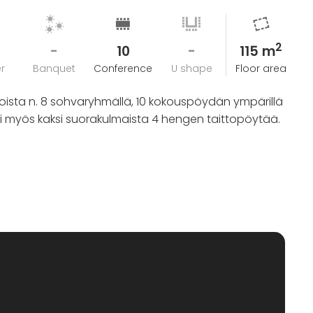
kohdalle, voidaan perutusta vuokrauksesta hyvittää
2
-
10
-
115 m
r
Banquet
Conference
U shape
Floor area
 joista n. 8 sohvaryhmällä, 10 kokouspöydän ympärillä
ksi myös kaksi suorakulmaista 4 hengen taittopöytää.