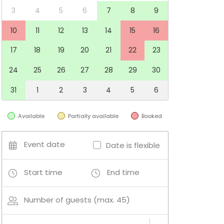
3
4
5
6
7
8
9
10
11
12
13
14
15
16
17
18
19
20
21
22
23
24
25
26
27
28
29
30
31
1
2
3
4
5
6
Available
Partially available
Booked
Event date
Date is flexible
Start time
End time
Number of guests (max. 45)