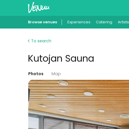
Browse venues
Experiences
Catering
Artists
To search
Kutojan Sauna
Photos
Map