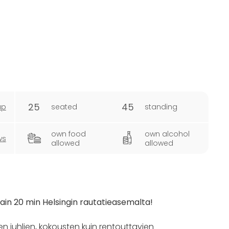
25
45
ap
seated
standing
own food
own alcohol
ws
allowed
allowed
vain 20 min Helsingin rautatieasemalta!
n juhlien, kokousten kuin rentouttavien