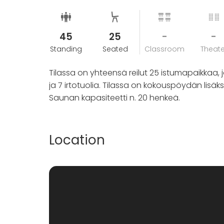
mikäli uusi vuokralainen löytyy samalle ajan
uutta vuokrausta vastaava summa.
45
25
-
-
Standing
Seated
Classroom
Theate
Tilassa on yhteensä reilut 25 istumapaikkaa,
ja 7 irtotuolia. Tilassa on kokouspöydän lisä
Saunan kapasiteetti n. 20 henkeä.
Location