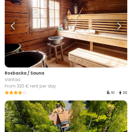
Rosbacka / Sauna
Vantaa
From 320 € rent per day
10
30