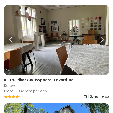
Kulttuurikeskus Hyyppärä | Edvard-sali
Kerava
From 180 € rent per day
40
60