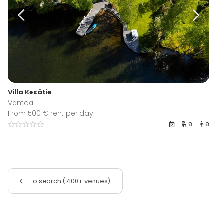
Villa Kesätie
Vantaa
From 500 € rent per day
8
8
To search (7100+ venues)