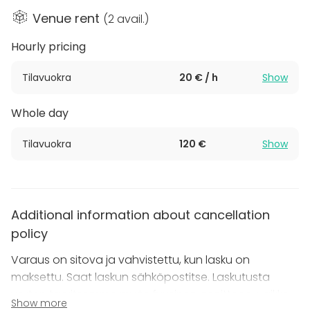
Venue rent
(
2 avail.
)
Hourly pricing
Tilavuokra
20 € / h
Show
Whole day
Tilavuokra
120 €
Show
Additional information about cancellation
policy
Varaus on sitova ja vahvistettu, kun lasku on
maksettu. Saat laskun sähköpostitse. Laskutusta
varten tarvitsemme myös fyysinen osoitteen, vaikka
Show more