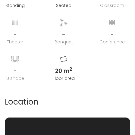
Standing
Seated
Classroom
-
-
-
Theater
Banquet
Conference
2
-
20 m
U shape
Floor area
Location