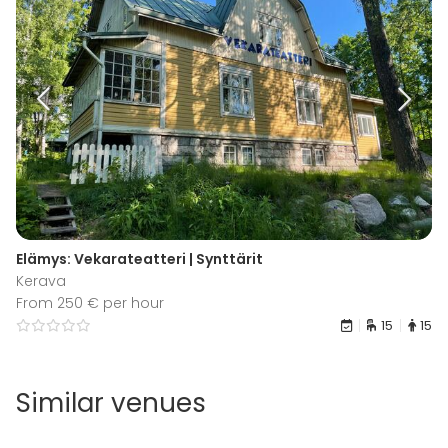
Elämys: Vekarateatteri | Synttärit
Kerava
From 250 € per hour
15
15
Similar venues