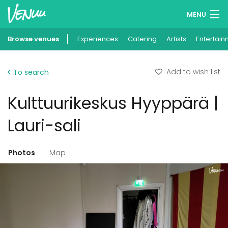
MENU
Browse venues
Experiences
Wish lists
Catering
Artists
Entertain
Log in
Add to wish list
To search
English
Kulttuurikeskus Hyyppärä |
Add your venue
Lauri-sali
Photos
Map