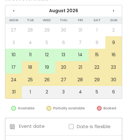
Experience / Activity
‹
August 2026
›
Christmas Party
MON
TUE
WED
THU
FRI
SAT
SUN
Venue type
27
28
29
30
31
1
2
Multi-purpose event space
Meeting room
3
4
5
6
7
8
9
Villa / Mansion
10
11
12
13
14
15
16
Recreational venue
Activities
17
18
19
20
21
22
23
Outdoor activities
24
25
26
27
28
29
30
31
1
2
3
4
5
6
Additional information about services and facilities
Astiastoa mahdollisuus vuokrata lisähintaan.
Available
Partially available
Booked
Event date
Date is flexible