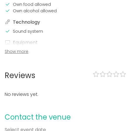
Own food allowed
Own alcohol allowed
Technology
Sound system
Equipment
Show more
Dinnerware
Event types
Party
Reviews
Wedding
Spa / Wellness / Sauna
Dinner / Lunch
No reviews yet.
Meeting
Conference / Seminar
Fair / Exhibition
Contact the venue
Performance / Show
Recreation
Select event date
Cabin trip / Retreat