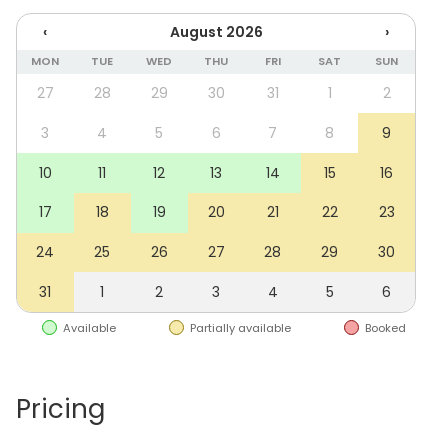
tuoda tänne omat naposteltavat, tai saada tilan
‹
August 2026
›
yhteistyökumppanien kautta tarjoilut suoraan paikan
päälle.
MON
TUE
WED
THU
FRI
SAT
SUN
27
28
29
30
31
1
2
Mikäli kaipaat tapahtumallesi lisää tilaa, voit yhdistää
Lauri-salin vuokran alakerran
Edvard-salin
vuokran
3
4
5
6
7
8
9
yhteyteen, sekä laajentaa tilaisuutta jopa kauniille
10
11
12
13
14
15
16
pihalle ulkotiloihin. Alakerrasta löytyy myös
musiikkikellari, jossa voit soittaa rumpuja ja pitää
17
18
19
20
21
22
23
hauskaa. Kysythän tästä lisää!
24
25
26
27
28
29
30
31
1
2
3
4
5
6
Available
Partially available
Booked
Pricing