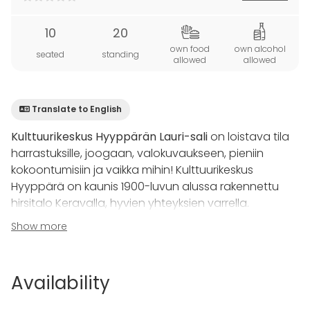
10
20
own food
own alcohol
seated
standing
allowed
allowed
Translate to English
Kulttuurikeskus Hyyppärän Lauri-sali
on loistava tila
harrastuksille, joogaan, valokuvaukseen, pieniin
kokoontumisiin ja vaikka mihin! Kulttuurikeskus
Hyyppärä on kaunis 1900-luvun alussa rakennettu
hirsitalo Keravalla, hyvien yhteyksien varrella.
Show more
Järjestät Lauri-salissa sujuvasti noin 10 henkilön
kokouksia ja kerhokokoontumisia. Voit tarvittaessa
vuokrata käyttöösi ääni- ja videotekniikkaa. Lauri-
Availability
salin yhteydessä on käytössäsi pieni keittiö, joka
mahdollistaa tarjoilun järjestämisen sujuvasti. Voit