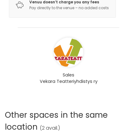
Venuu doesn’t charge you any fees
Pay directly to the venue – no added costs
Sales
Vekara Teatteriyhdistys ry
Other spaces in the same
location
(
2 avail.
)