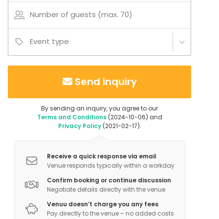
- Mahdollisuus majoittumiseen (lisähinta) samassa
Number of guests (max. 70)
talossa, kaksi erillistä studioita, joihin toiseen mahtuu
4 henkilöä ja toiseen 4+2, yht 8-10 henkilöä.
Event type
- Siivouksen voi tehdä myös itse. Kertakäyttöastiat
helpottavat loppusiistimistä huomattavasti. :D
Astiavuokrauksen yhteydessä siivousmaksu on
Send inquiry
pakollinen.
By sending an inquiry, you agree to our
Terms and Conditions
(2024-10-06) and
Privacy Policy
(2021-02-17).
Receive a quick response via email
Venue responds typically within a workday
Confirm booking or continue discussion
Negotiate details directly with the venue
Venuu doesn’t charge you any fees
Pay directly to the venue – no added costs