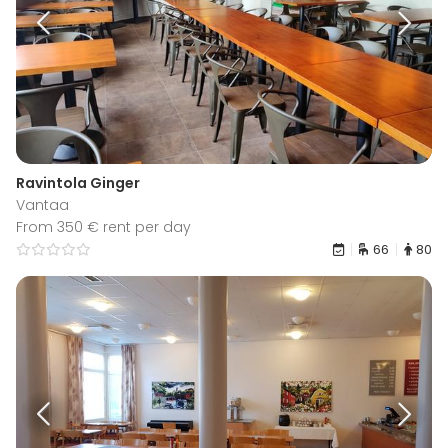
Ravintola Ginger
Vantaa
From 350 € rent per day
66
80