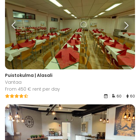
Puistokulma | Alasali
Vantaa
From 450 € rent per day
60
60