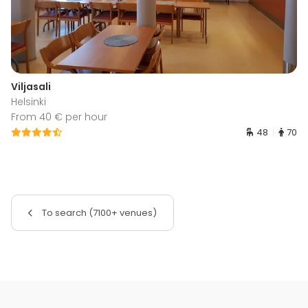
Viljasali
Helsinki
From 40 € per hour
48
70
To search (7100+ venues)