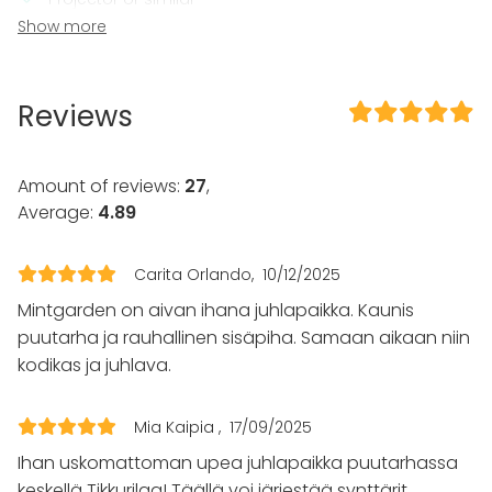
Microphone
Show more
Wi-Fi
In the venue
Reviews
Terrace
Sauna
Accommodation
Amount of reviews:
27
,
Dance floor
Average:
4.89
Garden
Equipment
Carita Orlando
10/12/2025
Kitchen for customer
Mintgarden on aivan ihana juhlapaikka. Kaunis
Stage
puutarha ja rauhallinen sisäpiha. Samaan aikaan niin
Whiteboard / Flip chart
kodikas ja juhlava.
Dinnerware
Event types
Mia Kaipia
17/09/2025
Party
Ihan uskomattoman upea juhlapaikka puutarhassa
Wedding
keskellä Tikkurilaa! Täällä voi järjestää synttärit,