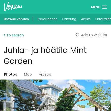
MENU
Browse venues
Experiences
Wish lists
Catering
Artists
Entertain
Log in
Add to wish list
To search
English
Juhla- ja häätila Mint
Add your venue
Garden
Photos
Map
Videos