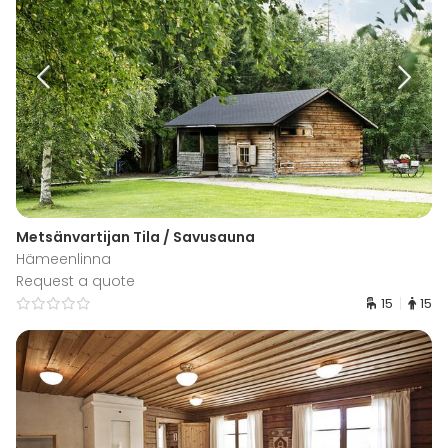
Metsänvartijan Tila / Savusauna
Hämeenlinna
Request a quote
15
15