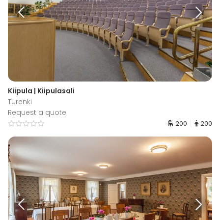
Kiipula | Kiipulasali
Turenki
Request a quote
200
200