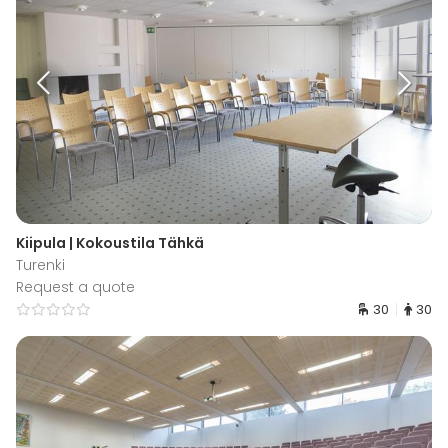
Kiipula | Kokoustila Tähkä
Turenki
Request a quote
30
30