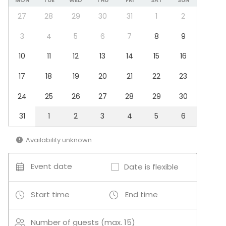
MON
TUE
WED
THU
FRI
SAT
SUN
Performance / Show
Recreation
27
28
29
30
31
1
2
Cabin trip / Retreat
Experience / Activity
3
4
5
6
7
8
9
Christmas Party
10
11
12
13
14
15
16
Venue type
17
18
19
20
21
22
23
Meeting room
Private dining room
24
25
26
27
28
29
30
Activities
31
1
2
3
4
5
6
Outdoor activities
Swimming
Availability unknown
Event date
Date is flexible
Additional information about activities
Frisbeegolf, merkitty maastopyöräreitti, minigolf,
Start time
End time
tennis
Number of guests (max. 15)