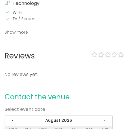
Technology
Wi-Fi
TV / Screen
In the venue
Show more
Accommodation
Wheelchair accessible
Reviews
Equipment
Whiteboard / Flip chart
No reviews yet.
Event types
Party
Wedding
Contact the venue
Spa / Wellness / Sauna
Dinner / Lunch
Select event date
Meeting
Conference / Seminar
‹
August 2026
›
Fair / Exhibition