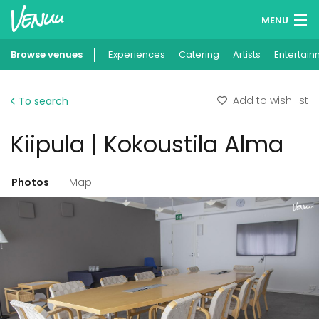
MENU
Browse venues
Experiences
Wish lists
Catering
Artists
Entertain
Log in
Add to wish list
To search
English
Kiipula | Kokoustila Alma
Add your venue
Photos
Map