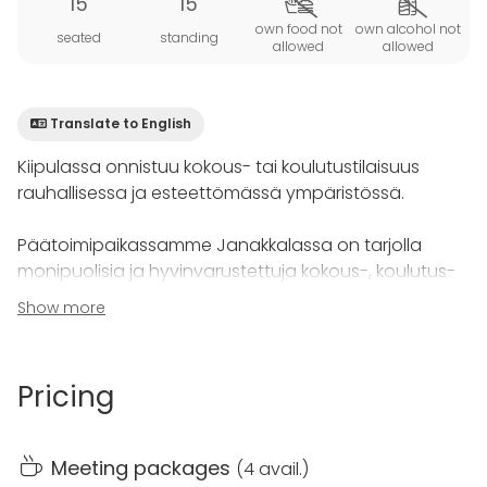
15
15
own food not
own alcohol not
seated
standing
allowed
allowed
Translate to English
Kiipulassa onnistuu kokous- tai koulutustilaisuus
rauhallisessa ja esteettömässä ympäristössä.
Päätoimipaikassamme Janakkalassa on tarjolla
monipuolisia ja hyvinvarustettuja kokous-, koulutus-
ja majoitustiloja yrityksesi tai yhteisösi tarpeisiin. Myös
Show more
erilaisten juhlatilaisuuksien järjestäminen onnistuu
esimerkiksi idyllisessä Kustaanhovissa. Kiipulan
Rusthollin henkilökunta vastaa kokouspäivien
Pricing
tarjoiluista. Tarjolla terveellistä ja maukasta
lähiruokaa ja välipaloja.
Meeting packages
(
4 avail.
)
Kokouspäivän yhteyteen on mahdollisuus yhdistää