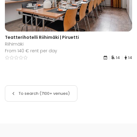
Teatterihotelli Riihimäki | Piruetti
Riihimäki
From 140 € rent per day
14
14
To search (7100+ venues)