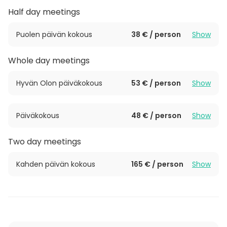
myös virkistäviä liikunta- tai toimintatuokioita sekä
Half day meetings
työhyvinvointiin liittyviä asiantuntijaluentoja.
Puolen päivän kokous
38 € / person
Show
Kokoustila Alma sijaitsee Kiipulan Rusthollissa
Kiipulasalin välittömässä läheisyydessä. Kokoustilana
Whole day meetings
Alma on avara ja valoisa. Tilaan mahtuu noin 15
henkilöä ja se soveltuu erinomaisesti esimerkiksi
Hyvän Olon päiväkokous
53 € / person
Show
johtoryhmätyöskentelyyn. Tilasta löytyy 70" näyttö
(HDMI- ja DisplayPort -liitännät) ja WiFi.
Päiväkokous
48 € / person
Show
Two day meetings
Kahden päivän kokous
165 € / person
Show