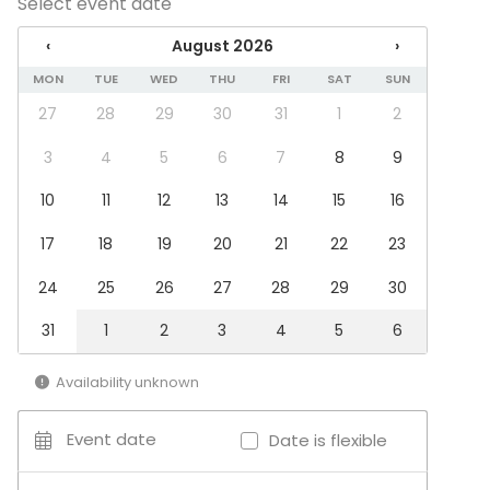
Select event date
Event types
‹
August 2026
›
Party
MON
TUE
WED
THU
FRI
SAT
SUN
Wedding
Spa / Wellness / Sauna
27
28
29
30
31
1
2
Dinner / Lunch
Meeting
3
4
5
6
7
8
9
Conference / Seminar
10
11
12
13
14
15
16
Fair / Exhibition
Performance / Show
17
18
19
20
21
22
23
Recreation
Cabin trip / Retreat
24
25
26
27
28
29
30
Experience / Activity
Christmas Party
31
1
2
3
4
5
6
Venue type
Availability unknown
Banquet hall
Multi-purpose event space
Event date
Date is flexible
Villa / Mansion
Terrace / Courtyard