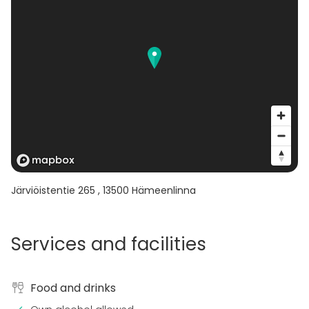
Järviöistentie 265
,
13500
Hämeenlinna
Services and facilities
Food and drinks