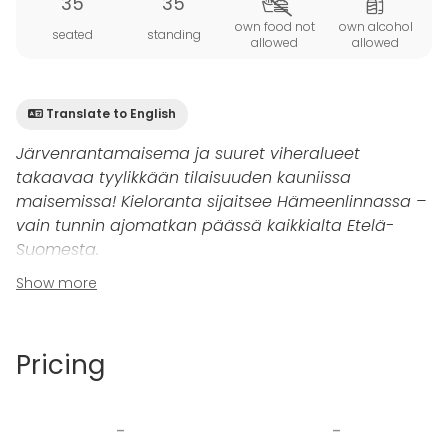
35
35
own food not
own alcohol
seated
standing
allowed
allowed
Translate to English
Järvenrantamaisema ja suuret viheralueet
takaavaa tyylikkään tilaisuuden kauniissa
maisemissa! Kieloranta sijaitsee Hämeenlinnassa –
vain tunnin ajomatkan päässä kaikkialta Etelä-
Suomesta.
Show more
Kieloranta
on kokonaisuus joka on täynnä ylellisiä
yksityiskohtia ja uniikkia suunnittelua. Suomen ainoa
hiilineutraali Resort-kohde yhdistää laadukkaan
Pricing
arkkitehtuurin, harmonisen luonnon ja modernin
teknologian!
-
-
Kieloranta on monipuolinen kohde erilaisille