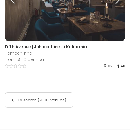
Fifth Avenue | Juhlakabinetti Kalifornia
Hämeenlinna
From 55 € per hour
32
40
To search (7100+ venues)