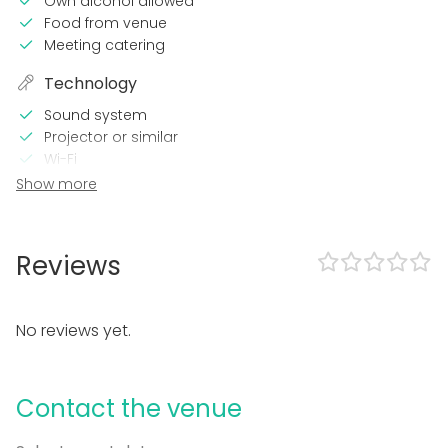
Own alcohol allowed
Food from venue
Meeting catering
Technology
Sound system
Projector or similar
Wi-Fi
Show more
In the venue
Terrace
Sauna
Reviews
Wheelchair accessible
Loud music OK
Garden
No reviews yet.
Equipment
Hot tub / Jacuzzi
Contact the venue
Whiteboard / Flip chart
Dinnerware