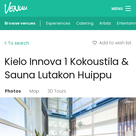
MENU
Browse venues
Experiences
Wish lists
Catering
Artists
Entertain
Log in
Add to wish list
To search
English
Kielo Innova 1 Kokoustila &
Add your venue
Sauna Lutakon Huippu
Photos
Map
3D Tours