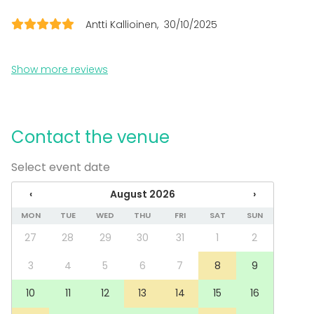
Cabin trip / Retreat
Experience / Activity
Antti Kallioinen
30/10/2025
Christmas Party
Venue type
Show more reviews
Sauna
Meeting room
Contact the venue
Additional information about services and facilities
Select event date
Samassa talossa toimii Compass Groupin ravintola
Fiilu.
‹
August 2026
›
MON
TUE
WED
THU
FRI
SAT
SUN
27
28
29
30
31
1
2
3
4
5
6
7
8
9
10
11
12
13
14
15
16