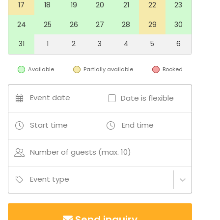
17
18
19
20
21
22
23
24
25
26
27
28
29
30
31
1
2
3
4
5
6
Available
Partially available
Booked
Event date
Date is flexible
Start time
End time
Number of guests (max. 10)
Event type
Send inquiry