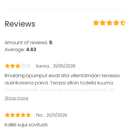
Terrace
Sauna
Equipment
Reviews
Kitchen for customer
Note-taking material
Whiteboard / Flip chart
Amount of reviews:
8
,
Towels
Average:
4.63
Dinnerware
Event types
Sanna
31/05/2026
Ilmalämpöpumput eivät riitä viilentämään terassia
Party
Wedding
aurinkoisena päivä. Terassi silloin todella kuuma.
Spa / Wellness / Sauna
Lisäksi terassilla haisee pinttynyt tupakan haju ja
Dinner / Lunch
tunkkaiset isot tuhkikset, joita terassilla on. Kuumassa
Show more
Meeting
haju vielä korostuu. Se ei ollut mukavaa mutta
Conference / Seminar
muuten tila oikein toimiva.
Fair / Exhibition
Tiia
20/11/2025
Performance / Show
Kaikki sujui sovitusti.
Recreation