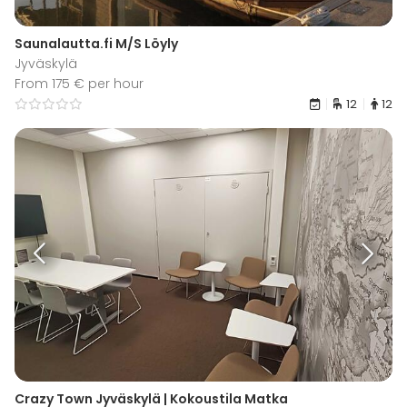
Saunalautta.fi M/S Löyly
Jyväskylä
From 175 € per hour
12
12
Crazy Town Jyväskylä | Kokoustila Matka