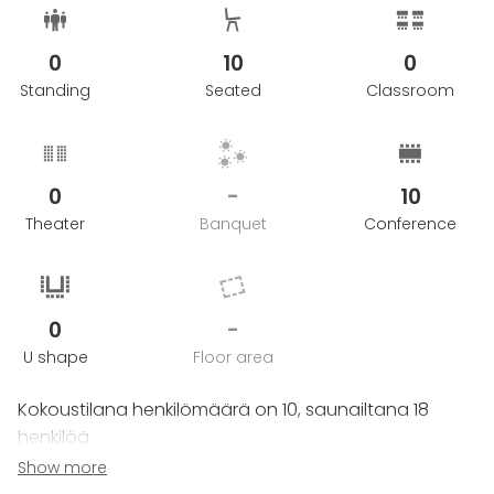
0
10
0
Standing
Seated
Classroom
0
-
10
Theater
Banquet
Conference
0
-
U shape
Floor area
Kokoustilana henkilömäärä on 10, saunailtana 18
henkilöä.
Kokoustilan koko on 22 m2 ja koko saunaosaston 100
Show more
m2.