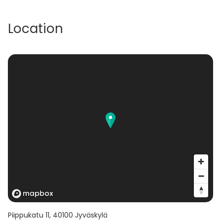
Location
Piippukatu 11
,
40100
Jyväskylä