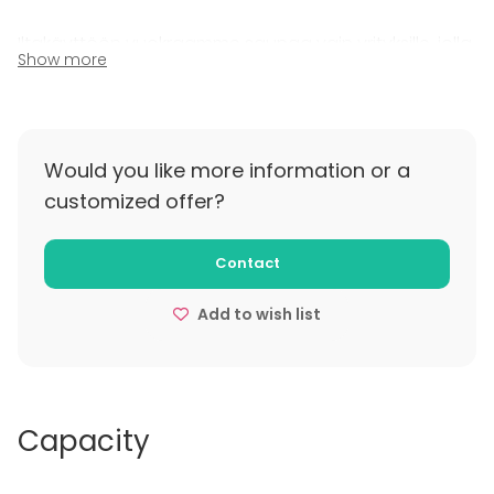
Iltakäyttöön vuokraamme saunaa vain yrityksille, jolla
Show more
on y-tunnus. Saunaillan vuokra-aika on klo 16-24.
Hinta on 500 € + alv 25,5 %)sisältäen pyyhkeet,
pesuaineet, peffletit, saunan lämmitysajan 4 tuntia ja
tilan normaalin siivouksen.
Would you like more information or a
customized offer?
Additional information about cancellation
policy
Contact
Kokoustilana 48 tuntia ja iltakäytössä 14 päivää
Add to wish list
Capacity