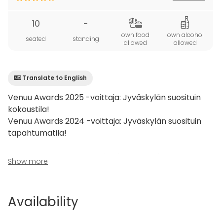
10
-
own food
own alcohol
seated
standing
allowed
allowed
Translate to English
Venuu Awards 2025 -voittaja: Jyväskylän suosituin
kokoustila!
Venuu Awards 2024 -voittaja: Jyväskylän suosituin
tapahtumatila!
Lutakossa, aivan Jyväskylän keskustan kupeessa,
Show more
talon 15. kerroksessa sijaitsee upea 10 hengen
näköalakokoushuone ja saunaosasto, joka yhdistää
tehokkaan työskentelyn ja rennon yhdessäolon.
Availability
Korkealta avautuvat näkymät kruunaavat tilaisuuden
ja tekevät vaikutuksen.