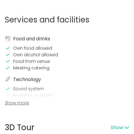
Services and facilities
Food and drinks
Own food allowed
Own alcohol allowed
Food from venue
Meeting catering
Technology
Sound system
Projector or similar
Wi-Fi
Show more
CD / DVD player
TV / Screen
3D Tour
In the venue
Show