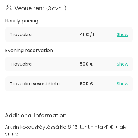
keskittyä vain nautintoon ja yhdessäoloon.
Venue rent
(
3 avail.
)
Hourly pricing
Huomioithan, että tila vuokrataan ainoastaan
Tilavuokra
41 € / h
Show
yrityksille, joilla on Y-tunnus.
Evening reservation
Tilavuokra
500 €
Show
Tilavuokra sesonkihinta
600 €
Show
Additional information
Arkisin kokouskäytössä klo 8-15, tuntihinta 41 € + alv
25,5%.