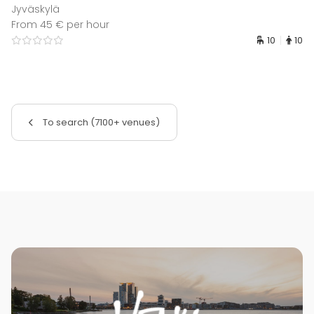
Jyväskylä
From 45 € per hour
10
10
To search (7100+ venues)