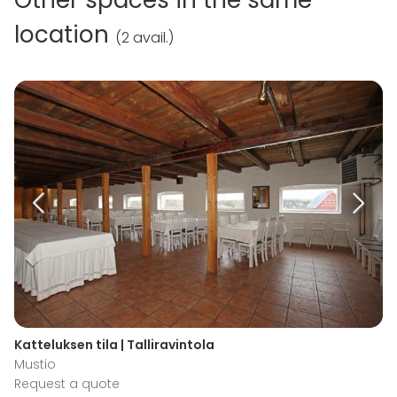
location
(
2 avail.
)
Katteluksen tila | Talliravintola
Mustio
Request a quote