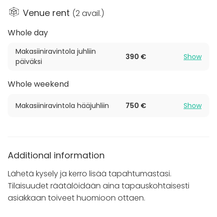
juhlia ulkosalla.
Venue rent
(
2 avail.
)
Tila on rakennettu vanhaan 1800-luvun puolesta
Whole day
välistä peräisin olevaan kiviseen viljamakasiiniin. Tila
Makasiiniravintola juhliin
jakautuu kahteen kerrokseen ja siellä on
390 €
Show
päiväksi
istumapaikkoja enimmillään 70 hengelle.
Kummassakin kerroksessa on takka.
Whole weekend
Tunnelma on parhaimmillaan syksyn juhlissa tulen
Makasiiniravintola hääjuhliin
750 €
Show
loimutessa takassa ja paksujen kiviseinien pitäessä
kylmän loitolla. Makasiiniravintola toimii myös
erinomaisesti kokoustilana.
Additional information
Lähetä kysely ja kerro lisää tapahtumastasi.
Tilaisuudet räätälöidään aina tapauskohtaisesti
asiakkaan toiveet huomioon ottaen.