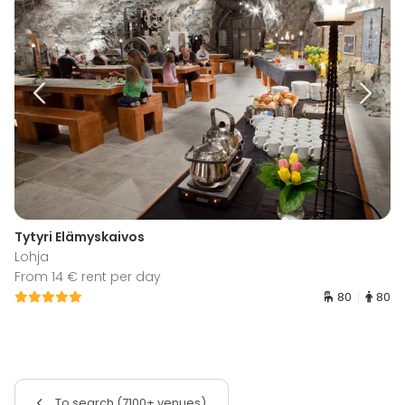
Tytyri Elämyskaivos
Lohja
From 14 € rent per day
80
80
To search (7100+ venues)