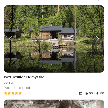
Kettukallion Elämystila
Lohja
Request a quote
60
100