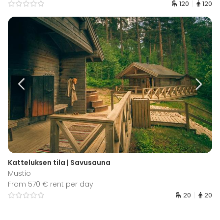
120
120
Katteluksen tila | Savusauna
Mustio
From 570 € rent per day
20
20