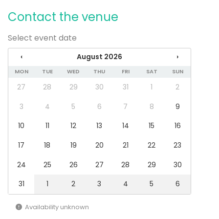
Conference / Seminar
Contact the venue
Fair / Exhibition
Performance / Show
Select event date
Recreation
Cabin trip / Retreat
‹
August 2026
›
Experience / Activity
Christmas Party
MON
TUE
WED
THU
FRI
SAT
SUN
27
28
29
30
31
1
2
Venue type
Banquet hall
3
4
5
6
7
8
9
Multi-purpose event space
10
11
12
13
14
15
16
Restaurant
Barn / Farm
17
18
19
20
21
22
23
24
25
26
27
28
29
30
31
1
2
3
4
5
6
Availability unknown