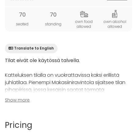
70
70
own food
own alcohol
seated
standing
allowed
allowed
Translate to English
Tilat eivät ole käytössä talvella.
Katteluksen tilalla on vuokrattavissa kaksi erillistä
juhlatilaa. Pienempi Makasiiniravintola sijaitsee tilan
pihapiirissä, jossa kesäisin saatat törmätä
monenlaisiin eläimiin.
Show more
Makasiiniravintolan läheisyydessä sijaitsee myös
vanhan navetan vintille rakennettu lasten leikkipaikka
Pricing
ja sen vieressä tilan oma kotimuseo. Kaunis pihapiiri
riukuaitoineen houkuttelee hyvällä ilmalla viettämään