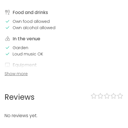
Food and drinks
Own food allowed
Own alcohol allowed
In the venue
Garden
Loud music OK
Equipment
Show more
Kitchen for customer
Dinnerware
Event types
Reviews
Party
Wedding
Spa / Wellness / Sauna
No reviews yet.
Dinner / Lunch
Meeting