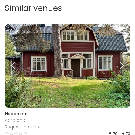
Similar venues
Heponiemi
Karjalohja
Request a quote
70
70