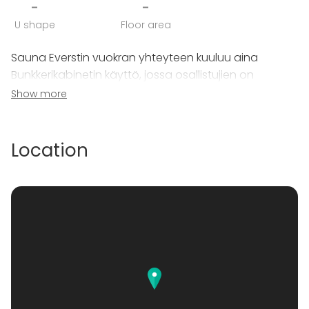
-
-
U shape
Floor area
Sauna Everstin vuokran yhteyteen kuuluu aina
Bunkkerikabinetin käyttö, jossa osallistujien on
mahdollista vilvoitella ja nauttia tarjoiluista löylyjen
Show more
välissä!
Location