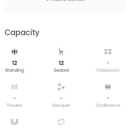
Katajanokan Kasinolla on anniskelulupa, joten
juomatarjouilut tulee tilata ravintolasta ja veloitus
näistä kulutuksen mukaan.
Capacity
12
12
-
Standing
Seated
Classroom
-
-
-
Theater
Banquet
Conference