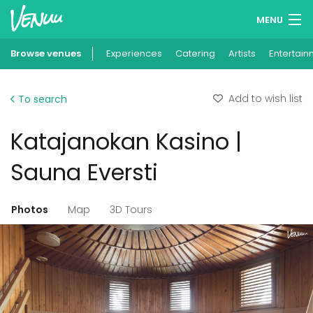
MENU
Browse venues
Experiences
Wish lists
Catering
Artists
Entertain
Log in
Add to wish list
To search
English
Katajanokan Kasino |
Add your venue
Sauna Eversti
Photos
Map
3D Tours