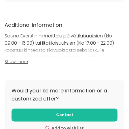
Katajanokan Kasinolla on anniskeluoikeudet, joten
omien alkoholijuomien nauttiminen tilassa on
kiellettyä. Myös ruokatarjoilut tulee tilata ravintolasta.
Additional information
Sauna Everstin hinnoittelu päivätilaisuuksien (klo
Eversti on edullinen sauna arvokkaissa tiloissa
upealla paikalla Helsingin Katajanokalla – varaa
09.00 - 16.00) tai iltatilaisuuksien (klo 17.00 - 22.00)
nyt!
koostuu kiinteästä tilavuokrasta sekä laskulle
lisättävästä henkilömaksusta, joka sisältää
Show more
eteispalvelun ja pyyhkeet – tarkat hinnat alla:
HINNOITTELU
- Hinta 200€
Would you like more information or a
- Henkilömaksu 16€ / hlö
customized offer?
Sauna Eversti vuokrattavissa yksityistilaisuuksiin
ravintolan aukioloaikojen puitteissa ja
Contact
Bunkkerikabinetin käyttö sisältyy saunan hintaan.
Add to wish list