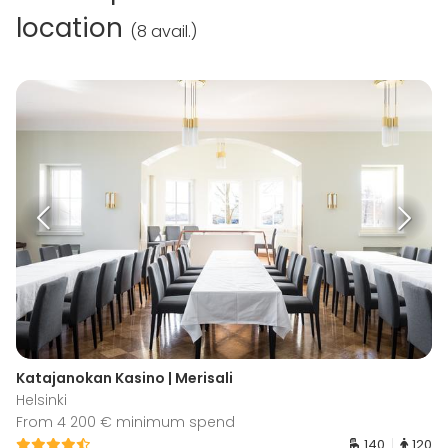
location
(
8 avail.
)
Katajanokan Kasino | Merisali
Helsinki
From 4 200 € minimum spend
140
120