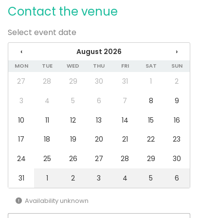
Recreation
Contact the venue
Cabin trip / Retreat
Experience / Activity
Select event date
Christmas Party
‹
August 2026
›
Venue type
MON
TUE
WED
THU
FRI
SAT
SUN
Sauna
27
28
29
30
31
1
2
Restaurant
Lounge
3
4
5
6
7
8
9
Private dining room
Terrace / Courtyard
10
11
12
13
14
15
16
17
18
19
20
21
22
23
Additional information about services and facilities
24
25
26
27
28
29
30
Katajanokan Kasinon piha-alueelta löytyy maksullisia
pysäköintipaikkoja.
31
1
2
3
4
5
6
Ruoka- ja juomatarjoilut tulevat Katajanokan Kasinon
Availability unknown
kautta. Katajanokan Kasinossa on A-oikeudet, joten