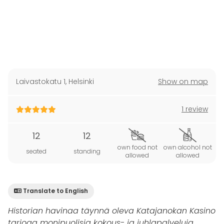
Laivastokatu 1
,
Helsinki
Show on map
1 review
12
12
own food not
own alcohol not
seated
standing
allowed
allowed
Translate to English
Historian havinaa täynnä oleva Katajanokan Kasino
tarjoaa monipuolisia kokous- ja juhlapalveluja