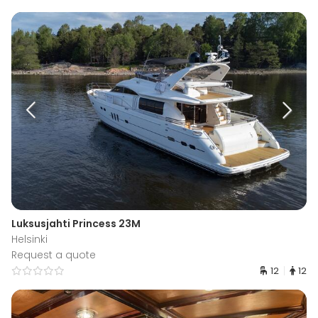
Luksusjahti Princess 23M
Helsinki
Request a quote
12
12