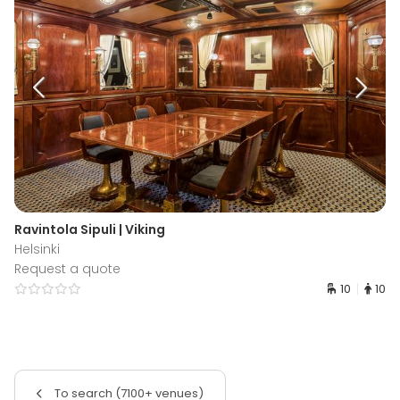
Ravintola Sipuli | Viking
Helsinki
Request a quote
10
10
To search (7100+ venues)