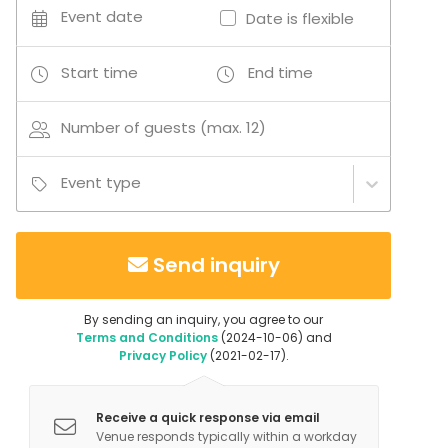
omien juomien tuominen ei ole sallittua.
Event date
Date is flexible
Start time
End time
Number of guests (max. 12)
Event type
Send inquiry
By sending an inquiry, you agree to our
Terms and Conditions
(2024-10-06) and
Privacy Policy
(2021-02-17).
Receive a quick response via email
Venue responds typically within a workday