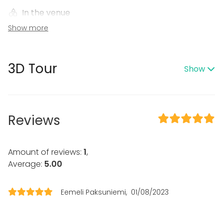
In the venue
Show more
Terrace
Sauna
Wheelchair accessible
Framework agreement with the State Trading Centre
3D Tour
Show
Equipment
Towels
Dinnerware
Reviews
Event types
Party
Amount of reviews:
1
,
Wedding
Average:
5.00
Spa / Wellness / Sauna
Dinner / Lunch
Meeting
Eemeli Paksuniemi
01/08/2023
Conference / Seminar
Fair / Exhibition
Performance / Show