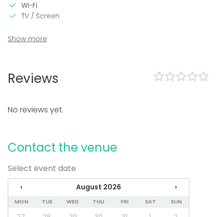
Wi-Fi
TV / Screen
In the venue
Show more
Terrace
Sauna
Wheelchair accessible
Reviews
Accommodation
Equipment
No reviews yet.
Kitchen for customer
Dinnerware
Contact the venue
Event types
Party
Select event date
Wedding
Spa / Wellness / Sauna
‹
August 2026
›
Dinner / Lunch
MON
TUE
WED
THU
FRI
SAT
SUN
Meeting
Conference / Seminar
27
28
29
30
31
1
2