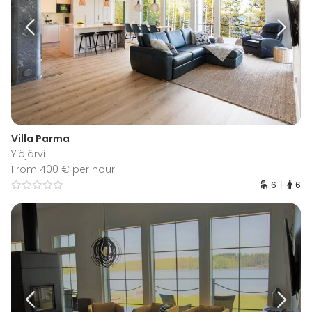
Villa Parma
Ylöjärvi
From 400 € per hour
6
6