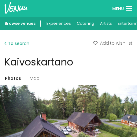
MENU
Browse venues
Experiences
Wish lists
Catering
Artists
Entertain
Log in
Add to wish list
To search
English
Kaivoskartano
Add your venue
Photos
Map