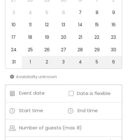
Fair / Exhibition
Performance / Show
3
4
5
6
7
8
9
Recreation
10
11
12
13
14
15
16
Cabin trip / Retreat
Experience / Activity
17
18
19
20
21
22
23
Christmas Party
24
25
26
27
28
29
30
Venue type
Villa / Mansion
31
1
2
3
4
5
6
Cabin / Cottage
Availability unknown
Activities
Golf
Event date
Date is flexible
Outdoor activities
Swimming
Start time
End time
Boating / Sailing
Number of guests (max. 8)
Additional information about activities