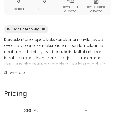
8
8
own food
own alcohol
seated
standing
allowed
allowed
Translate to English
Kaivoskartano, upea kaksikerroksinen huvila, avaa
ovensa vieraille ikkunaksi rauhalliseen lomailuun ja
unohtumattomiin yritystilaisuuksiin. Kultakartanon
identtisen sisaruksen vierellä tarjoavat molemmat
tilat suurenkin porukan tarpeisiin, luoden täydellisen
ympäristön erilaisille tapahtumille.
Show more
108 neliömetrin Kultakartano on täysin varusteltu
asumiseen ja tarjoaa ainutlaatuisen tunnelman.
Pricing
Huvilassa on luiska pyörätuolilla liikkujille, ja
alakerrassa sijaitsee yksi makuuhuone, kun taas
yläkerrasta löytyy kaksi. Olohuoneen kauniit ikkunat
380 €
-
avautuvat parvelle, tuoden valoa tilaan. Yläkerran