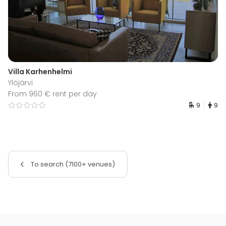
Villa Karhenhelmi
Ylöjärvi
From 960 € rent per day
9
9
To search (7100+ venues)