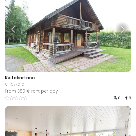
Kultakartano
Viljakkala
From 380 € rent per day
8
8