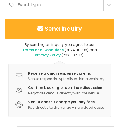
Golf: 32 km
Event type
Hiihto: 1.2 km
Kalastaminen: 0.2 km
Maastopyöräily ✔️
Send inquiry
Marjastus ✔️
Ratsastaminen: 10 km
Retkeily: 0.1 km
By sending an inquiry, you agree to our
Terms and Conditions
(2024-10-06) and
Sienestys: 0.2 km
Privacy Policy
(2021-02-17).
Tennis: 0.2 km
Uinti: 0.2 km
Veneily: 0.2 km
Receive a quick response via email
Venue responds typically within a workday
Confirm booking or continue discussion
Negotiate details directly with the venue
Venuu doesn’t charge you any fees
Pay directly to the venue – no added costs