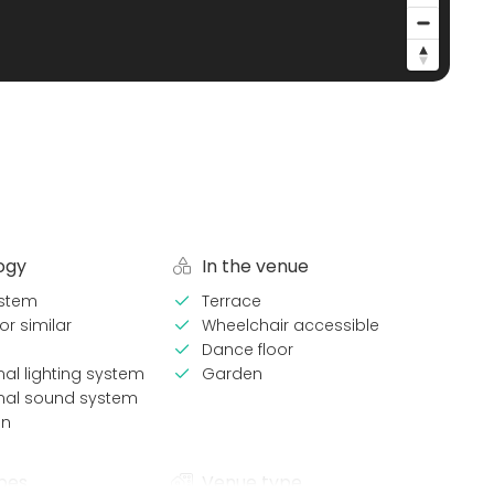
ogy
In the venue
stem
Terrace
or similar
Wheelchair accessible
Dance floor
nal lighting system
Garden
onal sound system
en
pes
Venue type