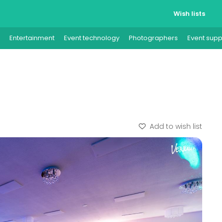
Wish lists
Entertainment
Event technology
Photographers
Event supp
Add to wish list