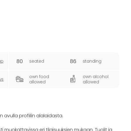
80
86
ap
seated
standing
own food
own alcohol
ws
allowed
allowed
avulla profiilin alalaidasta.
muokattavissa eri tilaisuuksien mukaan. Tuolit ja