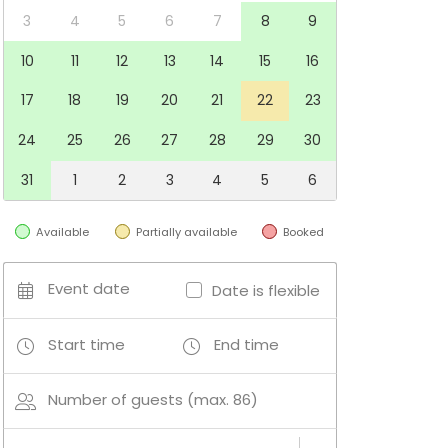
3
4
5
6
7
8
9
10
11
12
13
14
15
16
17
18
19
20
21
22
23
24
25
26
27
28
29
30
31
1
2
3
4
5
6
Available
Partially available
Booked
Event date
Date is flexible
Start time
End time
Number of guests (max. 86)