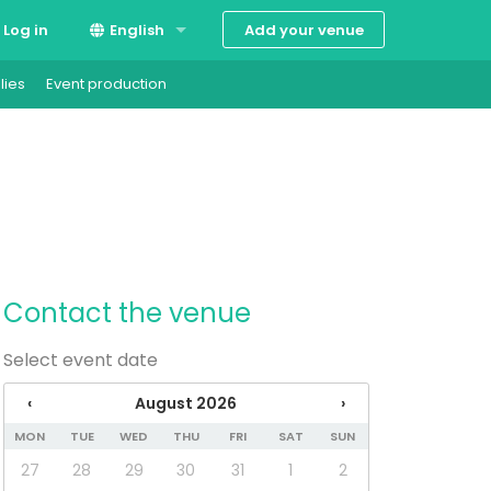
Add your venue
Log in
English
lies
Event production
Suomi
Svenska
Contact the venue
Select event date
‹
August 2026
›
MON
TUE
WED
THU
FRI
SAT
SUN
27
28
29
30
31
1
2