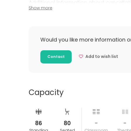
Additional information about cancellat
Show more
Varaus vahvistuu voimaan asiakkaan lähetettyä
vahvistettua ko. varaus, sekä varausmaksu 3
sopimuksen mukaan.
Mahdolliset peruutukset ja muutokset pyrit
Would you like more information o
aina tapauskohtaisesti. Mikäli tilaisuus peruunt
vuokraajalla oikeus veloittaa vuokrahinta k
Add to wish list
Contact
Ylivoimaisesta esteestä johtuvan syyn vuoksi (e
on oikeus perua varaus ennen tilaisuuden aja
on tällöin oikeus saada mahdollisesti etuk
kokonaisuudessaan.
Capacity
86
80
-
-
Standing
Seated
Classroom
Theate