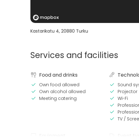
Kastarikatu 4
,
20880
Turku
Services and facilities
Food and drinks
Technol
Own food allowed
Sound sy
Own alcohol allowed
Projector 
Meeting catering
Wi-Fi
Professio
Professi
TV / Scre
Equipment
Event ty