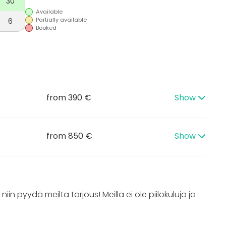
30
Available
Partially available
6
Booked
from 390 €
Show
from 850 €
Show
iin pyydä meiltä tarjous! Meillä ei ole piilokuluja ja