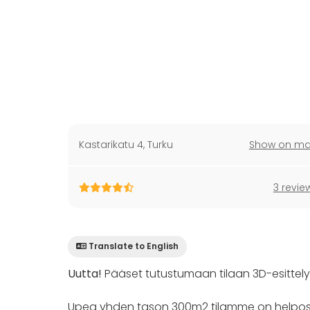
Kastarikatu 4
,
Turku
Show on m
3 revie
Translate to English
Uutta!
Pääset tutustumaan tilaan 3D-esittelyn 
Upea yhden tason 300m2 tilamme on helposti 