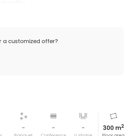
ion policy
 kirjallisesti esim. sähköpostilla varaus ja juhlavan
00€ on maksettu. Vuokralaiselle lähetetään lasku
ään tekemään mahdollisimman ajoissa ja ne sovitaan
r a customized offer?
uu ja siihen on aikaa alle kuukausi (1 kk), on
okonaisuudessaan.
sim. vesivahinko, tulipalo tai ilkivalta) Juhlavalla
nkohtaa ilman korvausvelvollisuutta. Vuokralaisella
äteen maksamansa summa takaisin
2
-
-
-
300 m
r
Banquet
Conference
U shape
Floor area