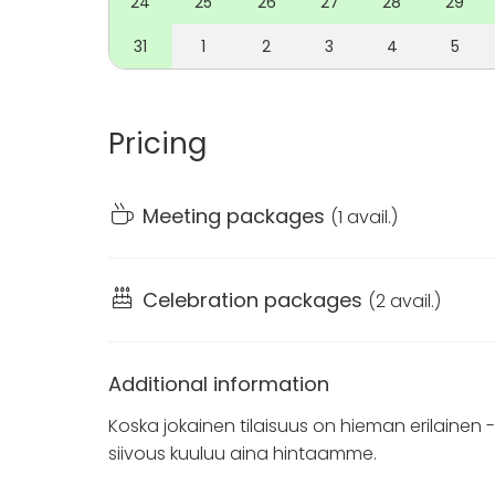
24
25
26
27
28
29
Kysy meiltä supersuosittua hääpakettia!
31
1
2
3
4
5
Pricing
Meeting packages
(
1 avail.
)
Celebration packages
(
2 avail.
)
Additional information
Koska jokainen tilaisuus on hieman erilainen - n
siivous kuuluu aina hintaamme.