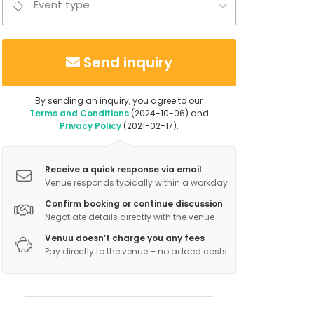
Event type
Send inquiry
By sending an inquiry, you agree to our
Terms and Conditions
(2024-10-06) and
Privacy Policy
(2021-02-17).
Receive a quick response via email
Venue responds typically within a workday
Confirm booking or continue discussion
Negotiate details directly with the venue
Venuu doesn’t charge you any fees
Pay directly to the venue – no added costs