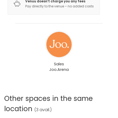
Venuu doesn’t charge you any fees
Personal training
Pay directly to the venue – no added costs
Sales
Joo.Arena
Other spaces in the same
location
(
3 avail.
)