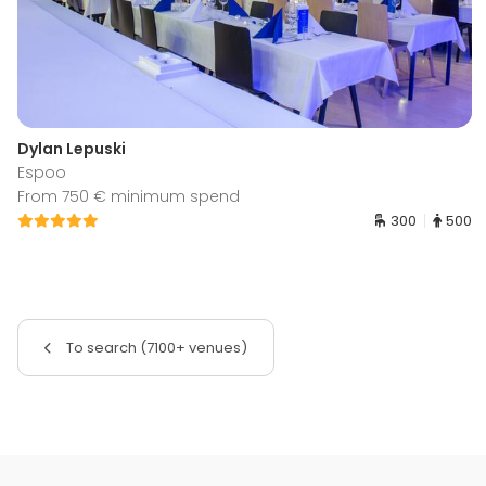
Dylan Lepuski
Espoo
From 750 € minimum spend
300
500
To search (7100+ venues)