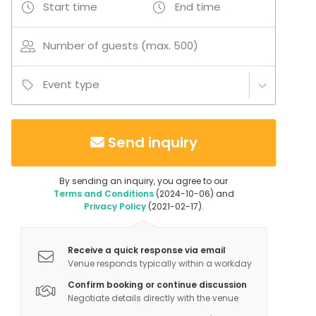
Start time
End time
Additional information about activities
Kuntosali
Number of guests (max. 500)
Toiminnallinen harjoittelu
Ryhmäliikunta
Event type
Jooga
Spinning
Kamppailulajit
Send inquiry
Tennis
Sulkapallo
Pickleball
By sending an inquiry, you agree to our
Terms and Conditions
(2024-10-06) and
Padel
Privacy Policy
(2021-02-17).
Keilaus
Laserammuntasimulaattori
Golfsimulaattori
Receive a quick response via email
Venue responds typically within a workday
Kiipeily
Confirm booking or continue discussion
Boulderointi
Negotiate details directly with the venue
Lasten ja nuorten liikuntakurssit