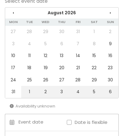
Select event date
Meeting
Conference / Seminar
‹
August 2026
›
Fair / Exhibition
Performance / Show
MON
TUE
WED
THU
FRI
SAT
SUN
Recreation
27
28
29
30
31
1
2
Cabin trip / Retreat
Experience / Activity
3
4
5
6
7
8
9
Christmas Party
10
11
12
13
14
15
16
Venue type
17
18
19
20
21
22
23
Multi-purpose event space
Hall
24
25
26
27
28
29
30
Recreational venue
31
1
2
3
4
5
6
Activities
Golf
Availability unknown
Bowling
Paintball / Laser tag
Event date
Date is flexible
Climbing / Bouldering