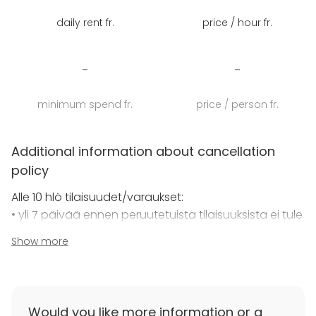
sekä viihtyisät tilat niin pieniin kuin suuriinkin
daily rent fr.
price / hour fr.
kohtaamisiin.
Monitoimihalli
taipuu moneen – niin erilaisten
-
-
turnausten ja pelien järjestämiseen kuin juhliin,
messuihin, yritystapahtumiin ja konsertteihin. Hallista
minimum spend fr.
price / person fr.
löytyy äänentoisto. Tilaan mahtuu noin 100 katsojaa
ja myös 2. kerroksen kahvilaravintolasta aukeaa
näkymä kentän suuntaan.
Additional information about cancellation
policy
Alle 10 hlö tilaisuudet/varaukset:
• yli 7 päivää ennen peruutetuista tilaisuuksista ei tule
peruutusmaksua.
Show more
• 7-0 päivää ennen tehdyistä peruutuksista
palveluntuottajalla (
Joo.Arena
) on oikeus veloittaa
100%
maksu viimeisimmän vahvistetun
Would you like more information or a