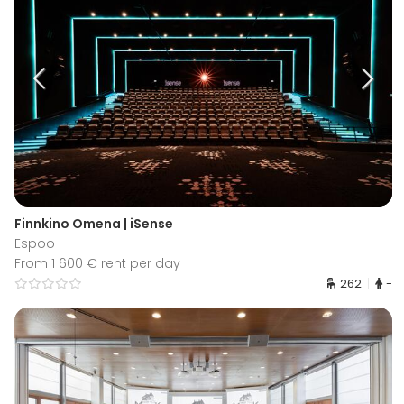
Finnkino Omena | iSense
Espoo
From 1 600 € rent per day
262
-