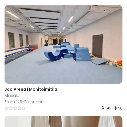
Joo.Arena | Monitoimitila
Masala
From 125 € per hour
50
50