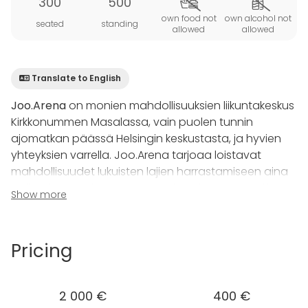
300
500
own food not
own alcohol not
seated
standing
allowed
allowed
Translate to English
Joo.Arena
on monien mahdollisuuksien liikuntakeskus
Kirkkonummen Masalassa, vain puolen tunnin
ajomatkan päässä Helsingin keskustasta, ja hyvien
yhteyksien varrella. Joo.Arena tarjoaa loistavat
mahdollisuudet lukuisten lajien harrastamiseen aina
palloilulajeista ilmajoogaan ja kiipeilystä sisägolfiin.
Show more
Lisäksi järjestät täällä tapahtumia, juhlia ja kokouksia,
sekä huikeita virkistyspäiviä hauskojen aktiviteettien
äärellä!
Pricing
Liikuntakeskuksesta löytyvät myös muun muassa
kaksi kuntosalia, täyden palvelun ravintola, keilahalli,
2 000 €
400 €
hieronta- ja muita hyvinvointi­palveluita, lapsiparkki