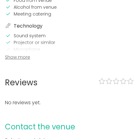
Food from venue
Alcohol from venue
Meeting catering
Technology
Sound system
Projector or similar
Microphone
Wi-Fi
Show more
Professional sound system
In the venue
Reviews
Wheelchair accessible
Loud music OK
No reviews yet.
Event types
Party
Wedding
Contact the venue
Spa / Wellness / Sauna
Dinner / Lunch