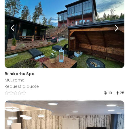
Riihikarhu Spa
Muurame
Request a quote
19
25