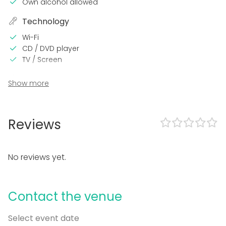
Own alcohol allowed
Technology
Wi-Fi
CD / DVD player
TV / Screen
In the venue
Show more
Terrace
Sauna
Accommodation
Reviews
Garden
Equipment
No reviews yet.
Hot tub / Jacuzzi
Kitchen for customer
Dinnerware
Contact the venue
Event types
Select event date
Party