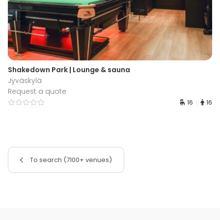
Shakedown Park | Lounge & sauna
Jyväskylä
Request a quote
16
16
To search (7100+ venues)