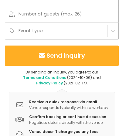
Additional information about services and facilities
Keittiön varusteluun kuuluu: Jääkaappi/pakastin,
Number of guests (max. 26)
uuni, induktioliesi, mikro, astianpesukone, kahvinkeitin,
vedenkeitin, astiasto 16 hengelle.
Event type
Huvilasta löytyy myös: Imuri, pyykinpesukone, takka,
kuivauskaappi, 8 hengen kylpykuutio eli palju.
Send inquiry
Additional information about activities
Laskettelu, lenkkeily
By sending an inquiry, you agree to our
Terms and Conditions
(2024-10-06) and
Privacy Policy
(2021-02-17).
Receive a quick response via email
Venue responds typically within a workday
Confirm booking or continue discussion
Negotiate details directly with the venue
Venuu doesn’t charge you any fees