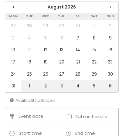
Wedding
‹
August 2026
›
Spa / Wellness / Sauna
MON
TUE
WED
THU
FRI
SAT
SUN
Dinner / Lunch
Meeting
27
28
29
30
31
1
2
Conference / Seminar
Fair / Exhibition
3
4
5
6
7
8
9
Performance / Show
10
11
12
13
14
15
16
Recreation
Cabin trip / Retreat
17
18
19
20
21
22
23
Experience / Activity
Christmas Party
24
25
26
27
28
29
30
Venue type
31
1
2
3
4
5
6
Villa / Mansion
Cabin / Cottage
Availability unknown
Activities
Event date
Date is flexible
Outdoor activities
Start time
End time