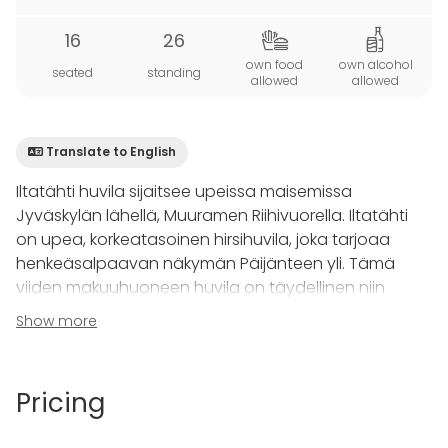
16
26
own food
own alcohol
seated
standing
allowed
allowed
Translate to English
Iltatähti huvila sijaitsee upeissa maisemissa
Jyväskylän lähellä, Muuramen Riihivuorella. Iltatähti
on upea, korkeatasoinen hirsihuvila, joka tarjoaa
henkeäsalpaavan näkymän Päijänteen yli. Tämä
viiden makuuhuoneen huvila on täydellinen niin
lomailuun kuin juhla- ja yrityskäyttöön, sillä se
Show more
majoittaa mukavasti 14-16 henkeä.
Erityisesti yritystapahtumiin Iltatähti tarjoaa loistavat
Pricing
puitteet. Avarat yhteiset tilat ja älytelevisio, johon on
helppo liittää oma läppäri, tekevät siitä ihanteellisen