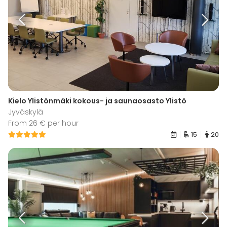
Kielo Ylistönmäki kokous- ja saunaosasto Ylistö
Jyväskylä
From 26 € per hour
15
20