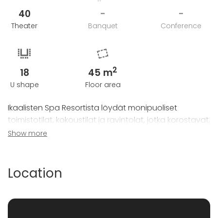
40
-
-
Theater
Banquet
Conference
2
18
45 m
U shape
Floor area
Ikaalisten Spa Resortista löydät monipuoliset
toimistotilat, kokoustilat ja ravintolat, jotka korostavat,
sekä parantavat yhteishenkeä, luovuutta ja
Show more
tehokkuutta tiimissänne. Kysy tarjousta juuri teidän
tilaisuudelle!
Location