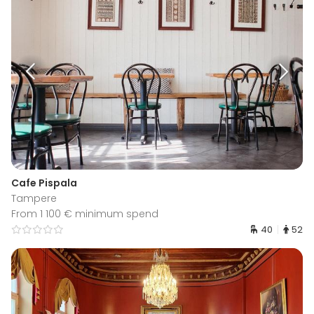
Cafe Pispala
Tampere
From 1 100 € minimum spend
40
52