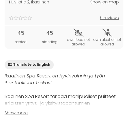
Huvilatie 2
,
Ikaalinen
Show on map
0 reviews
45
45
own food not
own alcohol not
seated
standing
allowed
allowed
Translate to English
Ikaalinen Spa Resort on hyvinvoinnin ja työn
ihanteellinen keskus!
Ikaalinen Spa Resort tarjoaa monipuoliset puitteet
erilaisten yritys- ja yksityistapahtumien
järjestämiseen. Ikaalisten Resortista löydät
Show more
monipuoliset toimistotilat, kokoustilat ja ravintolat,
jotka korostavat, sekä parantavat yhteishenkeä,