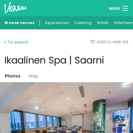
MENU
Browse venues
Experiences
Wish lists
Catering
Artists
Entertain
Log in
Add to wish list
To search
English
Ikaalinen Spa | Saarni
Add your venue
Photos
Map