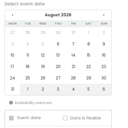
Select event date
Dinner / Lunch
Meeting
‹
August 2026
›
Conference / Seminar
MON
TUE
WED
THU
FRI
SAT
SUN
Fair / Exhibition
Performance / Show
27
28
29
30
31
1
2
Recreation
Cabin trip / Retreat
3
4
5
6
7
8
9
Experience / Activity
10
11
12
13
14
15
16
Christmas Party
Venue type
17
18
19
20
21
22
23
Meeting room
24
25
26
27
28
29
30
31
1
2
3
4
5
6
Additional information about activities
Ikaalinen Spa Resortista löytyy kaikkiin tapahtumiin
Availability unknown
myös runsas valikoima aktiviteetteja, sekä kattava
ohjelmapalvelu – kysy lisää!
Event date
Date is flexible