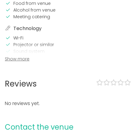
Food from venue
Alcohol from venue
Meeting catering
Technology
Wi-Fi
Projector or similar
Sound system
Show more
In the venue
Accommodation
Wheelchair accessible
Reviews
Equipment
Whiteboard / Flip chart
No reviews yet.
Event types
Party
Contact the venue
Wedding
Spa / Wellness / Sauna