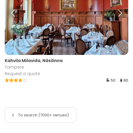
Kahvila Milavida, Näsilinna
Tampere
Request a quote
50
80
To search (7000+ venues)