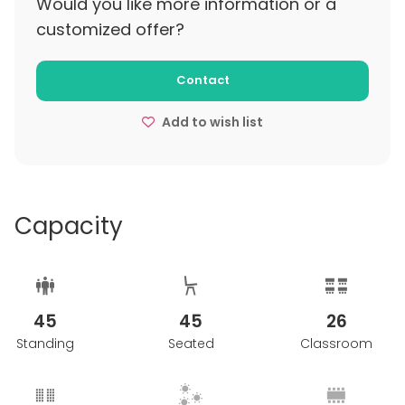
Would you like more information or a
työn ja loman keskus!
customized offer?
Contact
Add to wish list
Capacity
45
45
26
Standing
Seated
Classroom