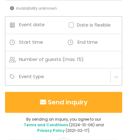
Availability unknown
Additional information about activities
- Tenniskenttä kokoustilan vieressä
Event date
Date is flexible
Start time
End time
Number of guests (max. 15)
Event type
Send inquiry
By sending an inquiry, you agree to our
Terms and Conditions
(2024-10-06) and
Privacy Policy
(2021-02-17).