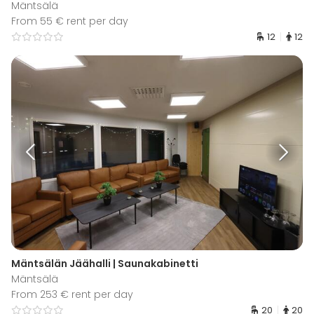
Mäntsälä
From 55 € rent per day
12
12
Mäntsälän Jäähalli | Saunakabinetti
Mäntsälä
From 253 € rent per day
20
20