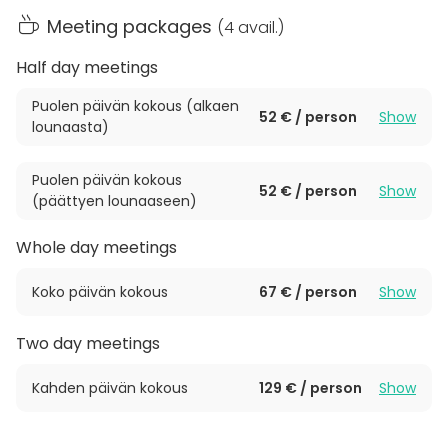
Kokousten aikana on saatavilla raikasta vettä.
Meeting packages
(
4 avail.
)
Käytössä ovat paperilehtiöt muistiinpanoihin. Kynät
löytyvät valmiina osallistujille, ja kaikki tarvittava on
Half day meetings
helposti käytettävissä paikan päällä.
Puolen päivän kokous (alkaen
52 € / person
Show
lounaasta)
Helsingin seudulla sijaitsevalla Hotelli Hirvihaaran
Kartanolla on 9 kokoustilaa, pöytämuodoista
riippuen 4-300 henkilölle. Lasipaviljonki on avoinna
Puolen päivän kokous
52 € / person
Show
(päättyen lounaaseen)
kaikkina vuodenaikoina. Uuden Hotelli Kartanon
Meijerin avauduttua vierailla on nyt käytössään 40
Whole day meetings
korkeatasoista ja tunnelmallista hotellihuonetta.
Koko päivän kokous
67 € / person
Show
Two day meetings
Kahden päivän kokous
129 € / person
Show