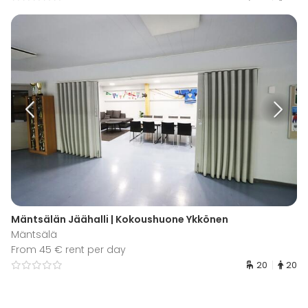
Mäntsälän Jäähalli | Kokoushuone Ykkönen
Mäntsälä
From 45 € rent per day
20
20