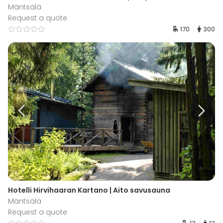
Mäntsälä
Request a quote
170
300
Hotelli Hirvihaaran Kartano | Aito savusauna
Mäntsälä
Request a quote