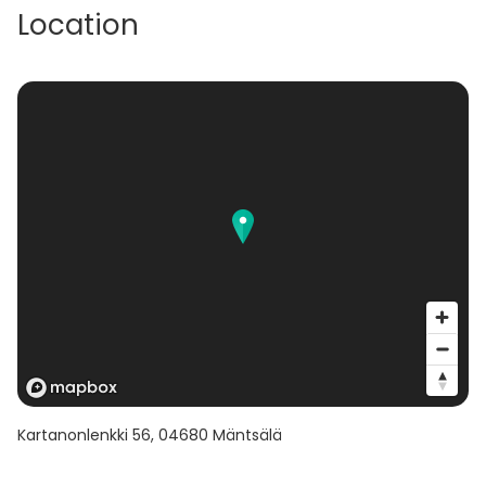
Location
Kartanonlenkki 56
,
04680
Mäntsälä