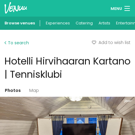
MENU
Browse venues
Experiences
Wish lists
Catering
Artists
Entertain
Log in
Add to wish list
To search
English
Hotelli Hirvihaaran Kartano
Add your venue
| Tennisklubi
Photos
Map