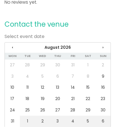
No reviews yet.
Event types
Party
Contact the venue
Wedding
Spa / Wellness / Sauna
Select event date
Dinner / Lunch
Meeting
‹
August 2026
›
Conference / Seminar
MON
TUE
WED
THU
FRI
SAT
SUN
Fair / Exhibition
Performance / Show
27
28
29
30
31
1
2
Recreation
Cabin trip / Retreat
3
4
5
6
7
8
9
Experience / Activity
10
11
12
13
14
15
16
Christmas Party
Venue type
17
18
19
20
21
22
23
Meeting room
24
25
26
27
28
29
30
Hotel
Terrace / Courtyard
31
1
2
3
4
5
6