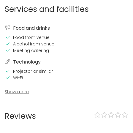
Services and facilities
Food and drinks
Food from venue
Alcohol from venue
Meeting catering
Technology
Projector or similar
Wi-Fi
In the venue
Show more
Accommodation
Garden
Reviews
Equipment
Note-taking material
Whiteboard / Flip chart