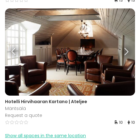
13
13
Hotelli Hirvihaaran Kartano | Ateljee
Mäntsälä
Request a quote
10
10
Show all spaces in the same location