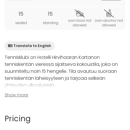
15
15
own food not
own alcohol not
seated
standing
allowed
allowed
Translate to English
Tennisklubi on Hotelli Hirvihaaran Kartanon
tenniskentän vieressä sijaitseva kokoustila, joka on
suunniteltu noin 15 hengelle. Tila avautuu suoraan
tenniskentän läheisyyteen ja tarjoaa selkeän
yhteyden ulkoalueisiin.
Show more
Käytössä on kaksi fläppitaulua eri
työskentelytilanteisiin. Tilassa on 65 tuumainen
liikuteltava näyttö esityksiä varten. Asiakkaille on
Pricing
tarjolla myös ilmainen WiFi sujuvaa työskentelyä
varten.