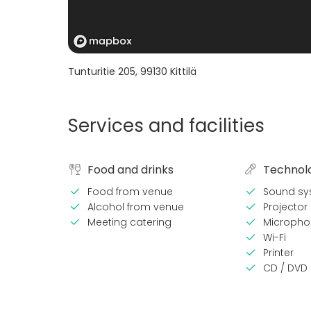
Tunturitie 205
,
99130
Kittilä
Services and facilities
Food and drinks
Technol
Food from venue
Sound sy
Alcohol from venue
Projector 
Meeting catering
Micropho
Wi-Fi
Printer
CD / DVD 