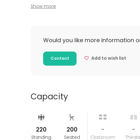
Tilaajan tekemä tilaus on sitova vahvistamisen
Show more
jolloin Tapahtumakeskus Levi Summit veloitta
peruutusajankohdasta riippuen peruutuskulut
asiakkaalle tarjouksen yhteydessä.
Would you like more information o
Add to wish list
Contact
Capacity
220
200
-
-
Standing
Seated
Classroom
Theate