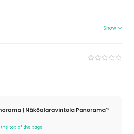
pes
Venue type
Banquet hall
Restaurant
lness / Sauna
Lounge
Show
Lunch
Private dining room
ce / Seminar
bition
nce / Show
n
 / Retreat
 / Activity
 Party
Panorama | Näköalaravintola Panorama
?
 the top of the page