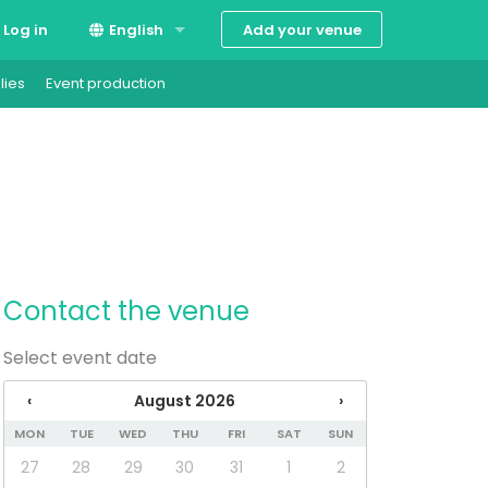
Add your venue
Log in
English
lies
Event production
Suomi
Svenska
Contact the venue
Select event date
‹
August 2026
›
MON
TUE
WED
THU
FRI
SAT
SUN
27
28
29
30
31
1
2