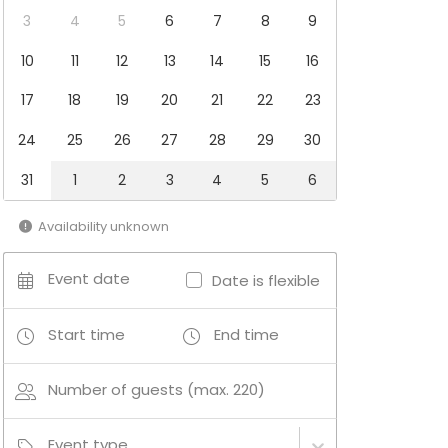
3
4
5
6
7
8
9
10
11
12
13
14
15
16
17
18
19
20
21
22
23
24
25
26
27
28
29
30
31
1
2
3
4
5
6
Availability unknown
Event date
Date is flexible
Start time
End time
Number of guests (max. 220)
Event type