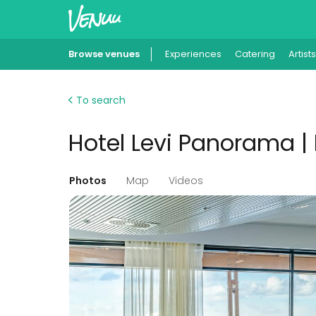
Browse venues
Experiences
Catering
Artists
To search
Hotel Levi Panorama 
Photos
Map
Videos