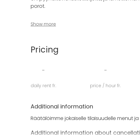
porot.
Tila tarjoaa erinomaiset puitteet Lapissa järjeste
Show more
Ravintola Panoraman 2. kerros on valoisa, ele
tunturimaisemat.
Pricing
Oli suunnitelmissasi sitten yritysjuhlat, häät
Panorama oikea valinta. Täydellisenä juhlapä
järjestelyistä, meiltä saat kaikki palvelut sam
-
-
daily rent fr.
price / hour fr.
Additional information
Räätälöimme jokaiselle tilaisuudelle menut ja 
Additional information about cancellat