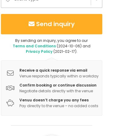
Send inquiry
By sending an inquiry, you agree to our
Terms and Conditions
(2024-10-06) and
Privacy Policy
(2021-02-17).
Receive a quick response via email
Venue responds typically within a workday
Confirm booking or continue discussion
Negotiate details directly with the venue
Venuu doesn’t charge you any fees
Pay directly to the venue – no added costs