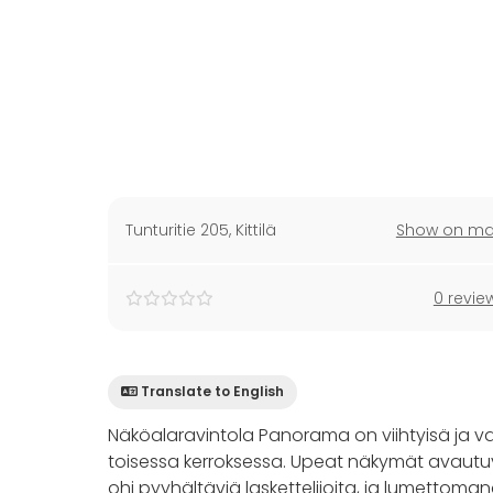
Tunturitie 205
,
Kittilä
Show on m
0 revie
Translate to English
Näköalaravintola Panorama on viihtyisä ja v
toisessa kerroksessa. Upeat näkymät avautuvat 
ohi pyyhältäviä laskettelijoita, ja lumettoma