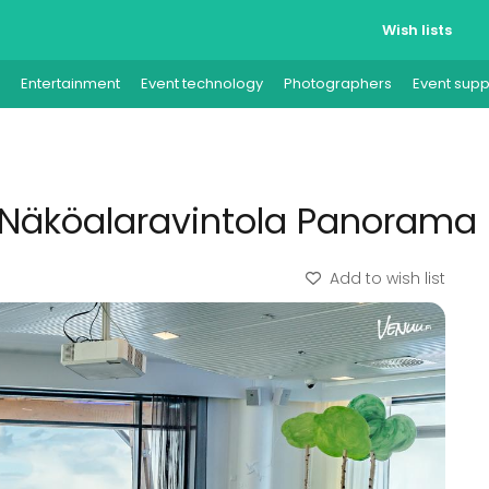
Wish lists
Entertainment
Event technology
Photographers
Event supp
| Näköalaravintola Panorama
Add to wish list