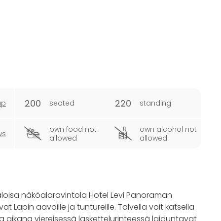
200
220
ap
seated
standing
own food not
own alcohol not
ws
allowed
allowed
aloisa näköalaravintola Hotel Levi Panoraman
Lapin aavoille ja tuntureille. Talvella voit katsella
na aikana viereisessä laskettelurinteessä laiduntavat