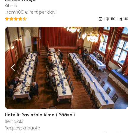
Kihniö
From 100 € rent per day
110
110
Hotelli-Ravintola Alma / Pääsali
Seinäjoki
Request a quote