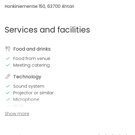
Honkiniementie 150
,
63700
Ähtäri
Services and facilities
Food and drinks
Food from venue
Meeting catering
Technology
Sound system
Projector or similar
Microphone
Wi-Fi
CD / DVD player
Show more
In the venue
Terrace