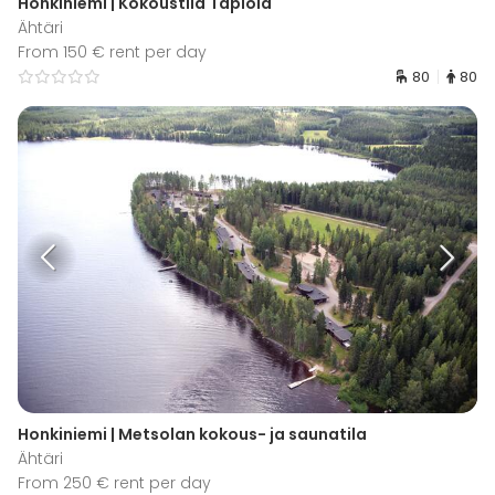
Honkiniemi | Kokoustila Tapiola
Ähtäri
From 150 € rent per day
80
80
Honkiniemi | Metsolan kokous- ja saunatila
Ähtäri
From 250 € rent per day