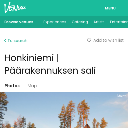
MENU
Browse venues
Experiences
Wish lists
Catering
Artists
Entertain
Log in
Add to wish list
To search
English
Honkiniemi |
Add your venue
Päärakennuksen sali
Photos
Map