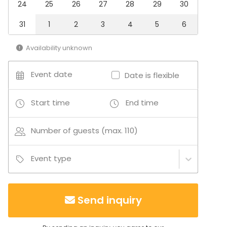
24
25
26
27
28
29
30
Venue type
31
1
2
3
4
5
6
Multi-purpose event space
Restaurant
Availability unknown
Activities
Event date
Date is flexible
Outdoor activities
Swimming
Start time
End time
Boating / Sailing
Number of guests (max. 110)
Event type
Send inquiry