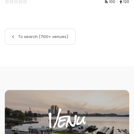
100
120
To search (7100+ venues)