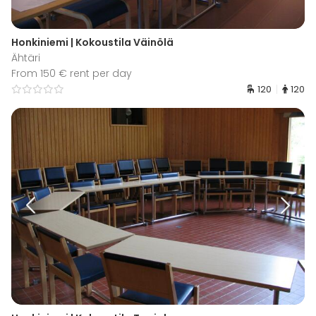
Honkiniemi | Kokoustila Väinölä
Ähtäri
From 150 € rent per day
120
120