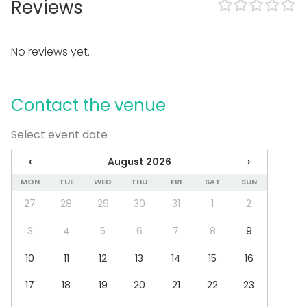
Reviews
Wheelchair accessible
Accommodation
No reviews yet.
Equipment
Whiteboard / Flip chart
Piano
Contact the venue
Event types
Select event date
Party
Wedding
‹
August 2026
›
Spa / Wellness / Sauna
MON
TUE
WED
THU
FRI
SAT
SUN
Dinner / Lunch
Meeting
27
28
29
30
31
1
2
Conference / Seminar
Fair / Exhibition
3
4
5
6
7
8
9
Performance / Show
10
11
12
13
14
15
16
Recreation
Cabin trip / Retreat
17
18
19
20
21
22
23
Experience / Activity
Christmas Party