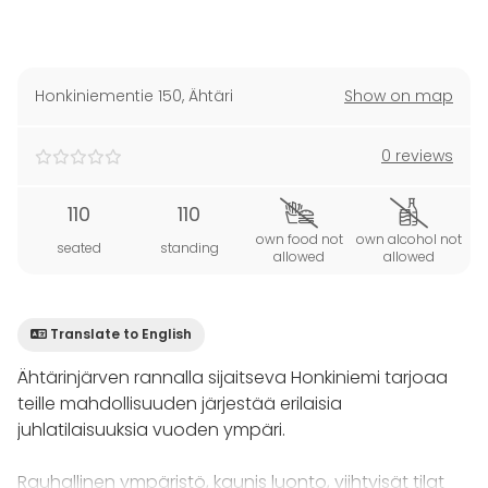
Honkiniementie 150
,
Ähtäri
Show on map
0 reviews
110
110
own food not
own alcohol not
seated
standing
allowed
allowed
Translate to English
Ähtärinjärven rannalla sijaitseva Honkiniemi tarjoaa
teille mahdollisuuden järjestää erilaisia
juhlatilaisuuksia vuoden ympäri.
Rauhallinen ympäristö, kaunis luonto, viihtyisät tilat