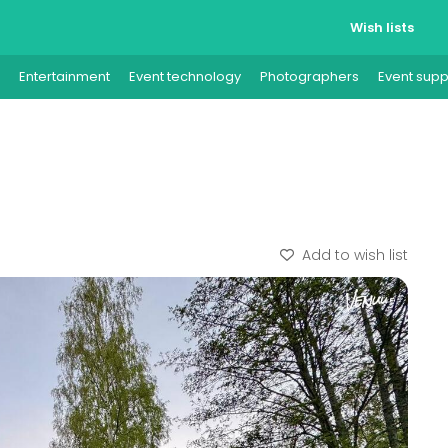
Wish lists
Entertainment
Event technology
Photographers
Event supp
Add to wish list