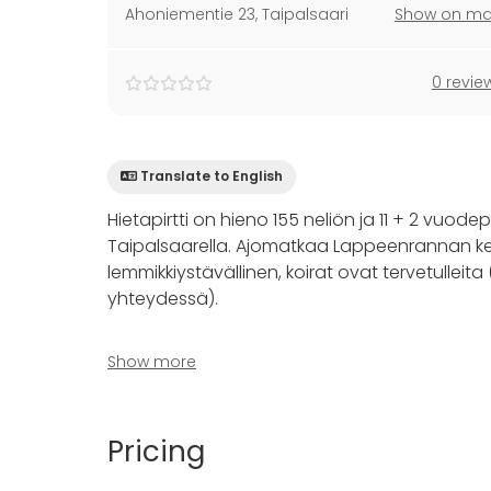
Ahoniementie 23
,
Taipalsaari
Show on m
0 revie
Translate to English
Hietapirtti on hieno 155 neliön ja 11 + 2 vuo
Taipalsaarella. Ajomatkaa Lappeenrannan kesku
lemmikkiystävällinen, koirat ovat tervetulleit
yhteydessä).
Huvilassa on isot oleskelu-, ruokailu- ja tak
Show more
Saimaalle.
Hyvin varusteltu keittiö (mm 2 jääkaappia isoil
ruoanlaittovälineineen, viini- ja kuoharilasein
Pricing
Oma sauna tyylikkäällä vuolukivikiukaalla, 2
tuovat viilentävät/lämmittävä ilmalämpöpu