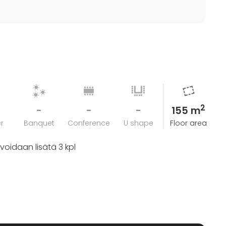
2
-
-
-
155 m
r
Banquet
Conference
U shape
Floor area
 voidaan lisätä 3 kpl