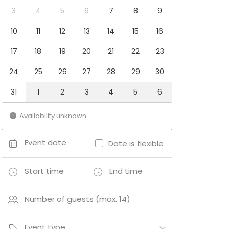
3
4
5
6
7
8
9
10
11
12
13
14
15
16
17
18
19
20
21
22
23
24
25
26
27
28
29
30
31
1
2
3
4
5
6
Availability unknown
Event date
Date is flexible
Start time
End time
Number of guests (max. 14)
Event type