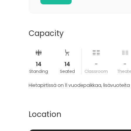
Capacity
14
14
-
-
Standing
Seated
Classroom
Theate
Hietapirtissä on 11 vuodepaikkaa, lisävuoteita
Location