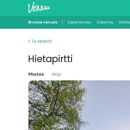
Browse venues
Experiences
Catering
Artists
To search
Hietapirtti
Photos
Map