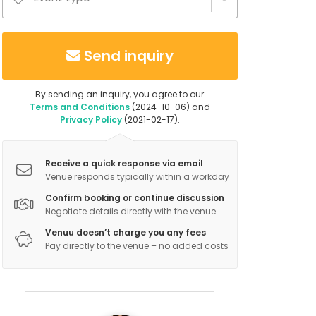
Send inquiry
By sending an inquiry, you agree to our
Terms and Conditions
(2024-10-06) and
Privacy Policy
(2021-02-17).
Receive a quick response via email
Venue responds typically within a workday
Confirm booking or continue discussion
Negotiate details directly with the venue
Venuu doesn’t charge you any fees
Pay directly to the venue – no added costs