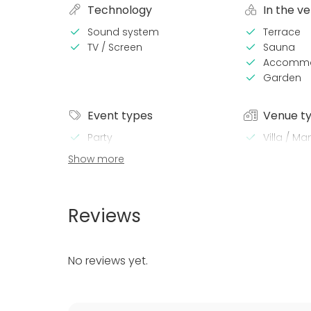
Technology
In the v
Sound system
Terrace
TV / Screen
Sauna
Accommo
Garden
Event types
Venue t
Party
Villa / Ma
Wedding
Show more
Spa / Wellness / Sauna
Dinner / Lunch
Meeting
Reviews
Conference / Seminar
Fair / Exhibition
Performance / Show
No reviews yet.
Recreation
Cabin trip / Retreat
Experience / Activity
Christmas Party