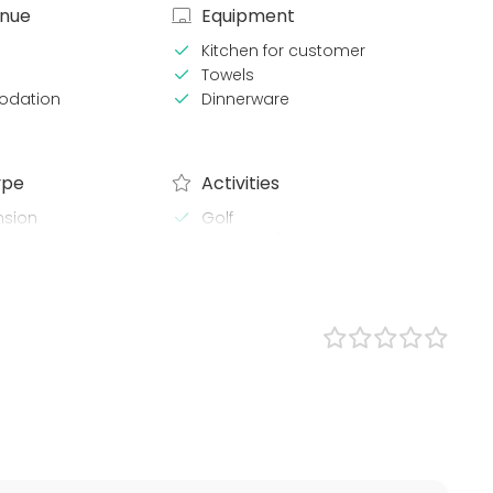
enue
Equipment
Kitchen for customer
Towels
dation
Dinnerware
ype
Activities
nsion
Golf
Paintball / Laser tag
Outdoor activities
Swimming
Boating / Sailing