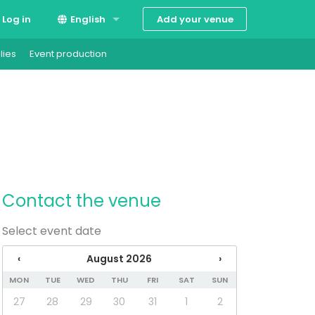
Add your venue
Log in
English
lies
Event production
Suomi
Svenska
Contact the venue
Select event date
‹
August 2026
›
MON
TUE
WED
THU
FRI
SAT
SUN
27
28
29
30
31
1
2