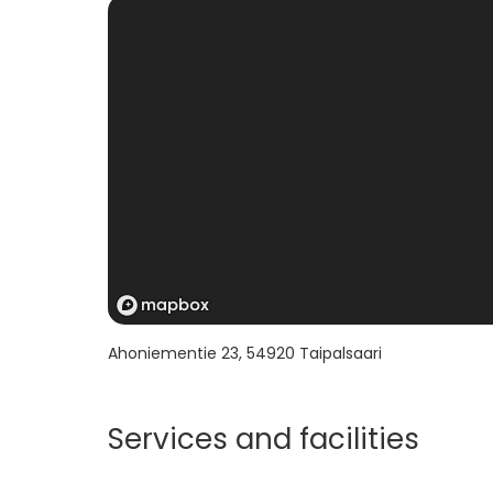
Ahoniementie 23
,
54920
Taipalsaari
Services and facilities