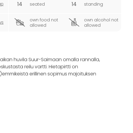
14
14
ap
seated
standing
own food not
own alcohol not
ws
allowed
allowed
depaikan huvila Suur-Saimaan omalla rannalla,
stasta reilu vartti. Hietapirtti on
a (lemmikeistä erillinen sopimus majoituksen
kahuonetilat, upeilla panorama-näkymillä Suur-
lekin ryhmille) astiastoineen ja
een.
 x wc. Pesukone, kuivausrumpu, sekä mukavuutta
mput.