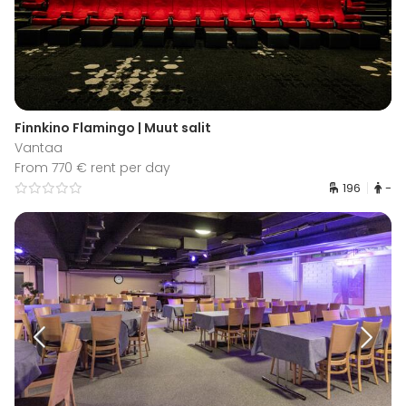
Finnkino Flamingo | Muut salit
Vantaa
From 770 € rent per day
196
-