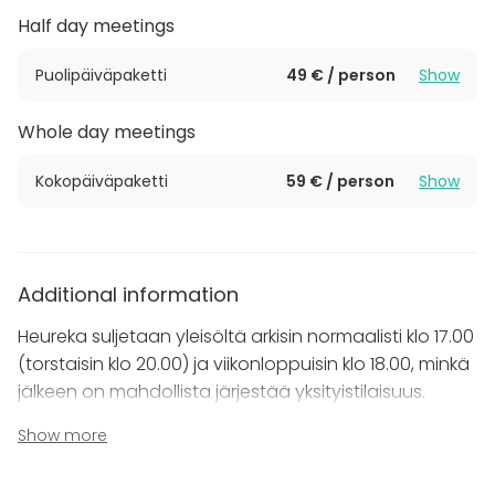
Half day meetings
Puolipäiväpaketti
49 € / person
Show
Whole day meetings
Kokopäiväpaketti
59 € / person
Show
Additional information
Heureka suljetaan yleisöltä arkisin normaalisti klo 17.00
(torstaisin klo 20.00) ja viikonloppuisin klo 18.00, minkä
jälkeen on mahdollista järjestää yksityistilaisuus.
Show more
Additional information about cancellation
policy