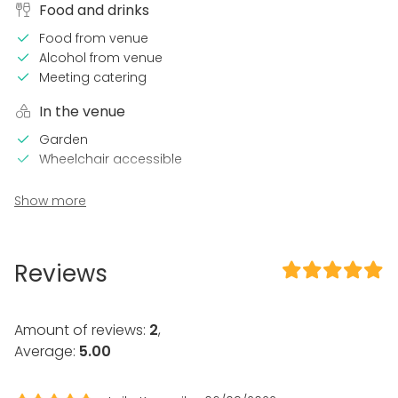
Food and drinks
Food from venue
Alcohol from venue
Meeting catering
In the venue
Garden
Wheelchair accessible
Equipment
Show more
Stage
Dinnerware
Reviews
Event types
Party
Wedding
Amount of reviews:
2
,
Spa / Wellness / Sauna
Average:
5.00
Dinner / Lunch
Meeting