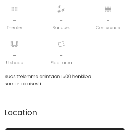
-
-
-
Theater
Banquet
Conference
-
-
U shape
Floor area
Suosittelemme enintään 1500 henkilöä
samanaikaisesti
Location