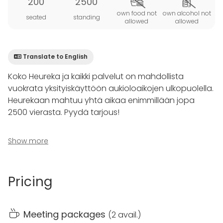
200
2500
own food not
own alcohol not
seated
standing
allowed
allowed
Translate to English
Koko Heureka ja kaikki palvelut on mahdollista
vuokrata yksityiskäyttöön aukioloaikojen ulkopuolella.
Heurekaan mahtuu yhtä aikaa enimmillään jopa
2500 vierasta. Pyydä tarjous!
Ammattitaitoinen ja ystävällinen henkilökuntamme
Show more
auttaa teitä järjestelyissä jotta tilaisuudestanne tulee
ikimuistoinen.
Pricing
Tarjoiluista vastaa Heurekassa Tiederavintola,
Kanresta Oy.
Meeting packages
(
2 avail.
)