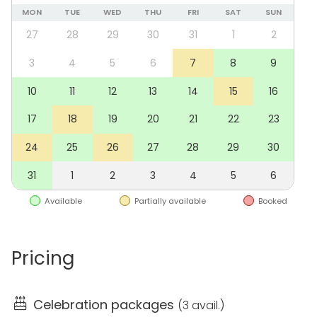
pitää huolen tilaisuuden ruoka- ja juomatarjoiluista
MON
TUE
WED
THU
FRI
SAT
SUN
sekä kestitsee koko porukan vaivatta. Ota siis
27
28
29
30
31
1
2
rohkeasti yhteyttä ja kerro lisää juuri teidän
tilaisuuden yksilöllisistä tarpeista!
3
4
5
6
7
8
9
10
11
12
13
14
15
16
Harjula-keskuksen keskeinen sijainti takaa, että tiloihin
on helppo tulla julkisilla kulkuvälineillä. Tämän lisäksi
17
18
19
20
21
22
23
Harjulan läheisyydestä löytyy kokousvieraille useita
24
25
26
27
28
29
30
pysäköintimahdollisuuksia.
31
1
2
3
4
5
6
Available
Partially available
Booked
Pricing
Celebration packages
(
3 avail.
)