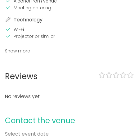
Alcohol from venue
Meeting catering
Technology
Wi-Fi
Projector or similar
In the venue
Show more
Wheelchair accessible
Equipment
Reviews
Whiteboard / Flip chart
Dinnerware
Piano
No reviews yet.
Event types
Party
Contact the venue
Wedding
Spa / Wellness / Sauna
Select event date
Dinner / Lunch