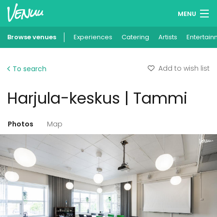
MENU
Browse venues
Experiences
Wish lists
Catering
Artists
Entertain
Log in
Add to wish list
To search
English
Harjula-keskus | Tammi
Add your venue
Photos
Map