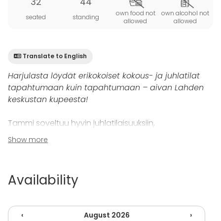
32
44
own food not
own alcohol not
seated
standing
allowed
allowed
Translate to English
Harjulasta löydät erikokoiset kokous- ja juhlatilat
tapahtumaan kuin tapahtumaan – aivan Lahden
keskustan kupeesta!
Tammi soveltuu hyvin juhlatilaisuuksiin,
illallisruokailuun, muihin juhla- ja viihdetilaisuuksiin
Show more
sekä perhejuhliin. Tammea voi käyttää myös luento-
ja seminaaritilaisuuksiin sen muunneltavuutensa
vuoksi. Vaahtera ja Tammi voidaan yhdistää
Availability
isommaksi tilaksi jolloin paikkamääriä on yhteensä 100
hengelle.
‹
August 2026
›
Harjula-keskuksen tiloissa toimiva Ravintola Koivu