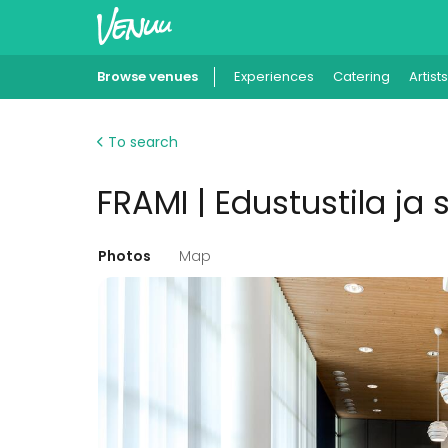
Browse venues
Experiences
Catering
Artists
To search
FRAMI | Edustustila ja
Photos
Map