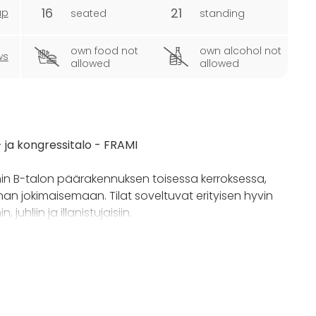
16
21
ap
seated
standing
own food not
own alcohol not
ws
allowed
allowed
 ja kongressitalo - FRAMI
min B-talon päärakennuksen toisessa kerroksessa,
 jokimaisemaan. Tilat soveltuvat erityisen hyvin
juhliin ja illanistujaisiin.
ön takkaryhmä. Lisäksi tilaan kuuluu kaksi(2)
tävissä. Pienempään saunaan mahtuu 5 henkeä ja
ahtumakeskus aivan kaupunkikeskustan tuntumassa