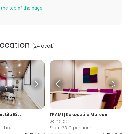
 the top of the page
location
(
24 avail.
)
stila Bitti
FRAMI | Kokoustila Marconi
Seinäjoki
er hour
From 25 € per hour