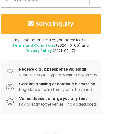
Send inquiry
By sending an inquiry, you agree to our
Terms and Conditions
(2024-10-06) and
Privacy Policy
(2021-02-17).
Receive a quick response via email
Venue responds typically within a workday
Confirm booking or continue discussion
Negotiate details directly with the venue
Venuu doesn’t charge you any fees
Pay directly to the venue – no added costs