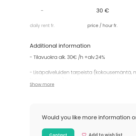
vehreässä joenrantamaisemassa.
-
30 €
Sijainti kulkuyhteyksien keskipisteessä sekä
daily rent fr.
price / hour fr.
Ouluun mahdollistavat nopean liikkumisen 
myös houkuttelevan kongressitalon.
Additional information
Frami tarjoaa sinulle tyylikkäät toimitilat, ko
- Tilavuokra alk. 30€ /h +alv.24%
- Lisäpalveluiden tarpeista (kokousemäntä, nari
lisäsiivous jne.) tulee ilmoittaa ennen tilaus
Show more
Additional information about cancellat
Peruutukset tulee ilmoittaa osoitteeseen
kok
(2) viikkoa ennen tilaisuutta, veloitetaan 50
Would you like more information o
ennen tilaisuutta, veloitetaan täysi hinta.
Add to wish list
Contact