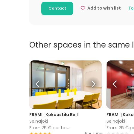
Add to wish list
To
Contact
Other spaces in the same 
FRAMI | Kokoustila Bell
FRAMI | Kokou
Seinäjoki
Seinäjoki
From 25 € per hour
From 25 € p