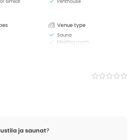
or similar
Penthouse
pes
Venue type
Sauna
Meeting room
lness / Sauna
Coworking space
Lunch
ce / Seminar
bition
nce / Show
n
 / Retreat
 / Activity
 Party
ustila ja saunat
?