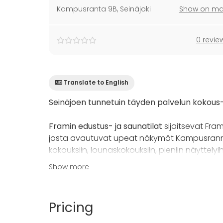
Kampusranta 9B
,
Seinäjoki
Show on m
0 revie
Translate to English
Seinäjoen tunnetuin täyden palvelun kokous-
Framin edustus- ja saunatilat
sijaitsevat Fra
josta avautuvat upeat näkymät Kampusrannan
kokouksiin, lounaskokouksiin, pieniin näyttelyihin, 
Show more
Tilasta löytyy 16 hengen pöytäryhmä sekä 5 hl
saunaa, jotka ovat kokousvieraiden käytet
suurempaan 10 henkeä samanaikaisesti.
Pricing
Frami
on Seinäjoen suurin toimisto ja tap