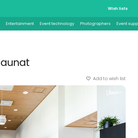
Wish lists
Entertainment
Event technology
Photographers
Event supp
 saunat
Add to wish list