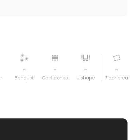
-
-
-
-
r
Banquet
Conference
U shape
Floor area