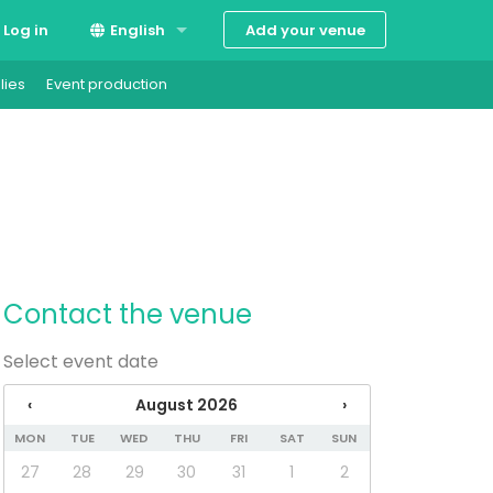
Add your venue
Log in
English
lies
Event production
Suomi
Svenska
Contact the venue
Select event date
‹
August 2026
›
MON
TUE
WED
THU
FRI
SAT
SUN
27
28
29
30
31
1
2