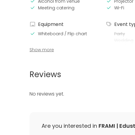
Alcohol from venue
Projector 
Meeting catering
Wi-Fi
Equipment
Event ty
Whiteboard / Flip chart
Party
Wedding
Spa / Wel
Show more
Dinner / 
Meeting
Conferen
Reviews
Fair / Exhi
Performa
Recreatio
No reviews yet.
Cabin trip
Experience
Christmas
Are you interested in
FRAMI | Edust