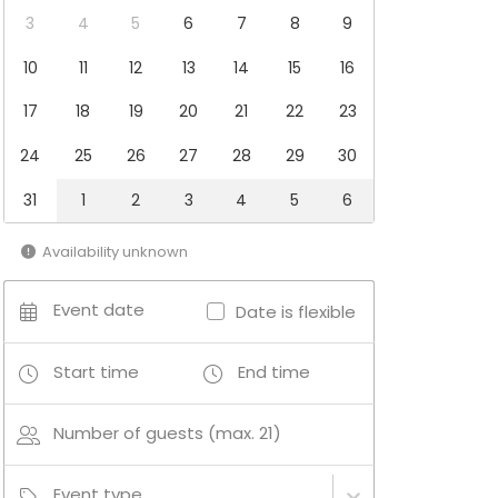
3
4
5
6
7
8
9
10
11
12
13
14
15
16
17
18
19
20
21
22
23
24
25
26
27
28
29
30
31
1
2
3
4
5
6
Availability unknown
Event date
Date is flexible
Start time
End time
Number of guests (max. 21)
Event type