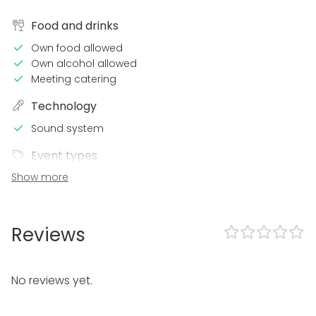
Food and drinks
Own food allowed
Own alcohol allowed
Meeting catering
Technology
Sound system
Event types
Show more
Party
Wedding
Spa / Wellness / Sauna
Dinner / Lunch
Reviews
Meeting
Conference / Seminar
Fair / Exhibition
No reviews yet.
Performance / Show
Recreation