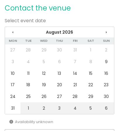
Cabin trip / Retreat
Contact the venue
Experience / Activity
Christmas Party
Select event date
Venue type
‹
August 2026
›
Experience / Activity
MON
TUE
WED
THU
FRI
SAT
SUN
27
28
29
30
31
1
2
3
4
5
6
7
8
9
10
11
12
13
14
15
16
17
18
19
20
21
22
23
24
25
26
27
28
29
30
31
1
2
3
4
5
6
Availability unknown