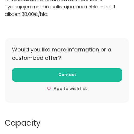
työpajaa varten. Aikaa on hyvä varata noin kaksi
Työpajojen minimi osallistujamäärä 5hlö. Hinnat
tuntia.
alkaen 38,00€/hlö.
Adolina's järjestää monenlaisia workshoppeja
erilaisiin tilaisuuksiin, kuten työhyvinvointipäiviin,
polttareihin, syntymäpäiväjuhliin tai rentoihin
illanviettoihin ystävien kesken. Adolina's tarjoamat
Would you like more information or a
ohjelmanumerot ovat laadukkaita ja tarjoavat
customized offer?
elämyksellisiä kokemuksia, jotka houkuttelevat
jokaista osallistumaan
Contact
Add to wish list
Capacity