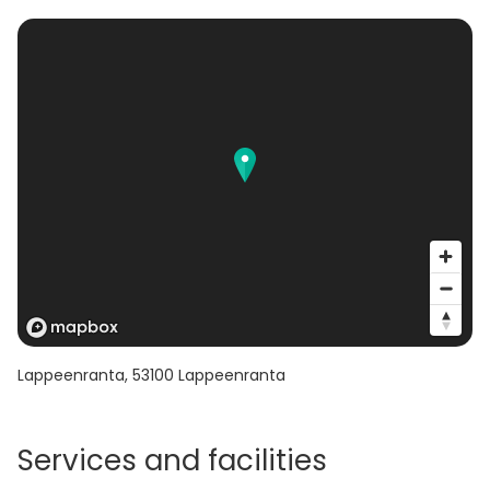
Lappeenranta
,
53100
Lappeenranta
Services and facilities