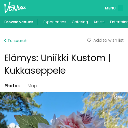
MENU
Browse venues
Experiences
Wish lists
Catering
Artists
Entertain
Log in
Add to wish list
To search
English
Elämys: Uniikki Kustom |
Add your venue
Kukkaseppele
Photos
Map