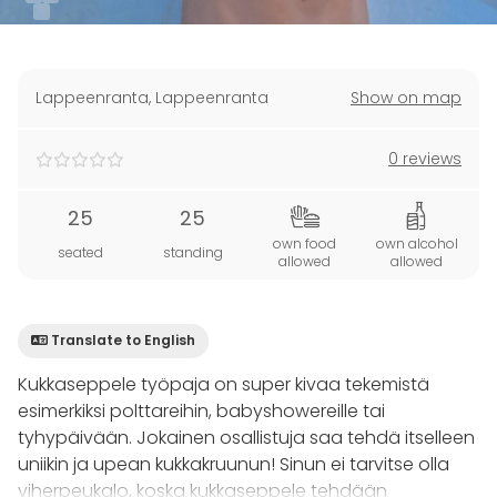
Lappeenranta
,
Lappeenranta
Show on map
0 reviews
25
25
own food
own alcohol
seated
standing
allowed
allowed
Translate to English
Kukkaseppele työpaja on super kivaa tekemistä
esimerkiksi polttareihin, babyshowereille tai
tyhypäivään. Jokainen osallistuja saa tehdä itselleen
uniikin ja upean kukkakruunun! Sinun ei tarvitse olla
viherpeukalo, koska kukkaseppele tehdään