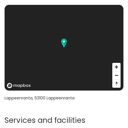
houkuttelevat jokaista osallistumaan
Lappeenranta
,
53100
Lappeenranta
Services and facilities