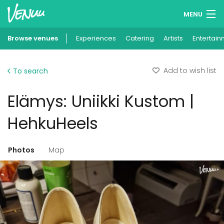
MENU
Browse venues
Experiences
Wish lists
Catering
Artists
Entertain
Log in
Add to wish list
To search
English
Elämys: Uniikki Kustom |
Add your venue
HehkuHeels
Photos
Map