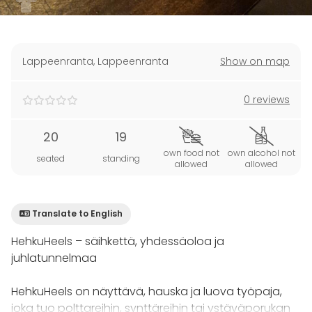
Lappeenranta
,
Lappeenranta
Show on map
0 reviews
20
19
own food not
own alcohol not
seated
standing
allowed
allowed
Translate to English
HehkuHeels – säihkettä, yhdessäoloa ja
juhlatunnelmaa
HehkuHeels on näyttävä, hauska ja luova työpaja,
joka tuo polttareihin, synttäreihin tai ystäväporukan