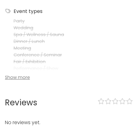
Event types
Party
Wedding
Spa / Wellness / Sauna
Dinner / Lunch
Meeting
Conference / Seminar
Fair / Exhibition
Performance / Show
Recreation
Show more
Cabin trip / Retreat
Experience / Activity
Christmas Party
Reviews
Venue type
Experience / Activity
No reviews yet.