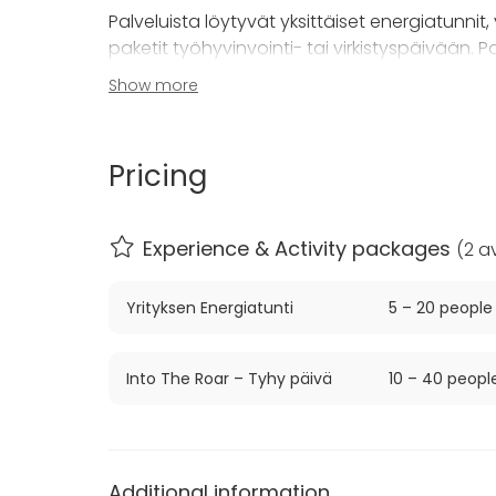
Palveluista löytyvät yksittäiset energiatunnit
paketit työhyvinvointi- tai virkistyspäivään. 
kuten Inbody-kehonkoostumusmittaus tai Fir
Show more
yhdessä teidän tarpeisiinne soveltuva kokon
Toteutamme lisäksi yksityistunteja myös kaveri
Pricing
yksityistilaisuuksiin.
Tavoitteenamme on innostaa ihmisiä liikkuma
Experience & Activity packages
(
2 av
Lisäksi haluamme harjoittelijoiden viihtyvän pos
Yrityksen Energiatunti
5 – 20 people
TFW:n monipuoliset, turvalliset ja tehokkaat h
saavuttaa tavoitteensa ja toteuttaa unelma
lisää.
Into The Roar – Tyhy päivä
10 – 40 peopl
Additional information