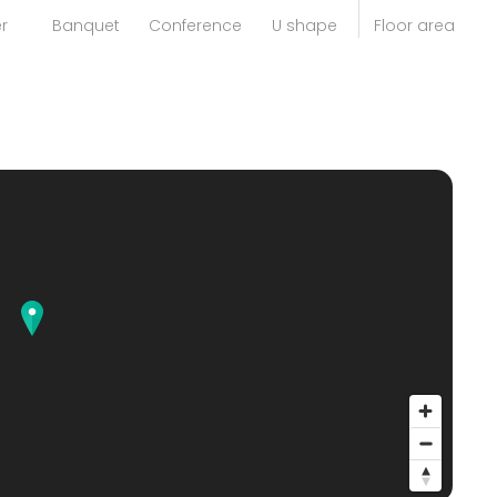
r
Banquet
Conference
U shape
Floor area