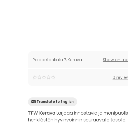
Palopellonkatu 7
,
Kerava
Show on m
0 revie
Translate to English
TFW Kerava
tarjoaa innostavia ja monipuolisi
henkilöstön hyvinvoinnin seuraavalle tasolle.