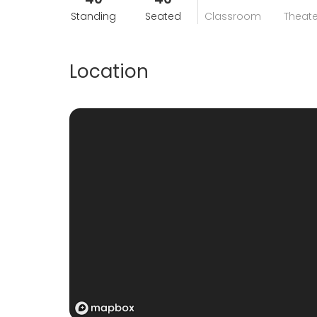
Standing
Seated
Classroom
Theate
Location