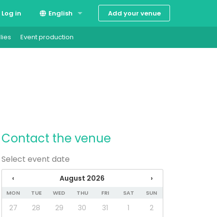
Add your venue
Log in
English
lies
Event production
Suomi
Svenska
Contact the venue
Select event date
‹
August 2026
›
MON
TUE
WED
THU
FRI
SAT
SUN
27
28
29
30
31
1
2