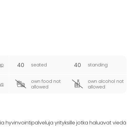
40
40
ap
seated
standing
own food not
own alcohol not
ws
allowed
allowed
a hyvinvointipalveluja yrityksille jotka haluavat viedä