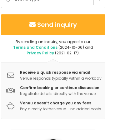
Send inquiry
By sending an inquiry, you agree to our
Terms and Conditions
(2024-10-06) and
Privacy Policy
(2021-02-17).
Receive a quick response via email
Venue responds typically within a workday
Confirm booking or continue discussion
Negotiate details directly with the venue
Venuu doesn’t charge you any fees
Pay directly to the venue – no added costs