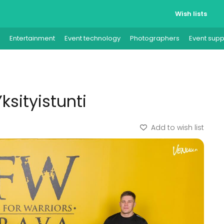
Wish lists
Entertainment
Event technology
Photographers
Event supp
ksityistunti
Add to wish list