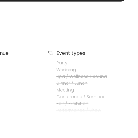
enue
Event types
Party
Wedding
Spa / Wellness / Sauna
Dinner / Lunch
Meeting
Conference / Seminar
Fair / Exhibition
Performance / Show
Recreation
Cabin trip / Retreat
Experience / Activity
Christmas Party