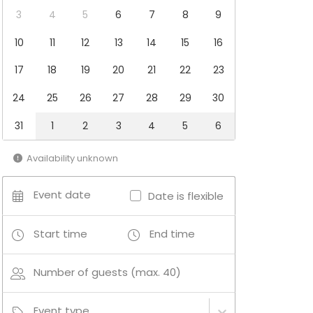
3
4
5
6
7
8
9
10
11
12
13
14
15
16
17
18
19
20
21
22
23
24
25
26
27
28
29
30
31
1
2
3
4
5
6
Availability unknown
Event date
Date is flexible
Start time
End time
Number of guests (max. 40)
Event type