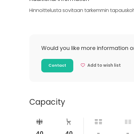
Hinnoittelusta sovitaan tarkemmin tapauskoh
Would you like more information o
Add to wish list
Contact
Capacity
40
40
-
-