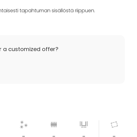
taisesti tapahtuman sisällöstä riippuen.
r a customized offer?
-
-
-
-