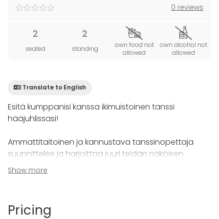
0 reviews
2
2
own food not
own alcohol not
seated
standing
allowed
allowed
Translate to English
Esitä kumppanisi kanssa ikimuistoinen tanssi
hääjuhlissasi!
Ammattitaitoinen ja kannustava tanssinopettaja
suunnittelee ja harjoittaa juuri teidän näköisen
tanssin haluamaanne musiikkiin. Tuntien avulla opitte
Show more
tanssin perusteet tai kehitätte tanssitekniikkaa
luoden yhdessä upean tanssiesityksen, joka jää
vieraiden mieleen pitkäksi aikaa.
Pricing
Häätanssitunnit ovat myös mainio tapa rentoutua ja