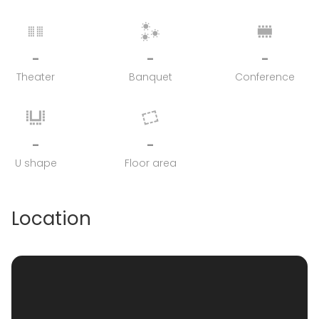
-
-
-
Theater
Banquet
Conference
-
-
U shape
Floor area
Location