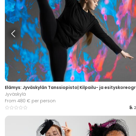
Elämys: Jyväskylän Tanssiopisto| Kilpailu- ja esityskoreogr
Jyväskylä
From 480 € per person