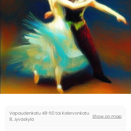
Vapaudenkatu 48-50 tai Kalervonkatu
Show on map
8
,
Jyväskylä