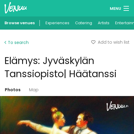
MENU
Browse venues
Experiences
Wish lists
Catering
Artists
Entertain
Log in
Add to wish list
To search
English
Elämys: Jyväskylän
Add your venue
Tanssiopisto| Häätanssi
Photos
Map