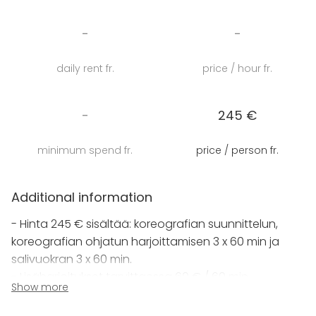
nauttia yhdessäolosta kiireisen häävalmistelun
keskellä.
-
-
Saleja voi myös vuokrata
yksityiskäyttöön
!
daily rent fr.
price / hour fr.
-
245 €
minimum spend fr.
price / person fr.
Additional information
- Hinta 245 € sisältää: koreografian suunnittelun,
koreografian ohjatun harjoittamisen 3 x 60 min ja
salivuokran 3 x 60 min.
- Lisäharjoitukset tarvittaessa 60 € / 60 min.
Show more
- Ota yhteyttä hyvissä ajoin ennen suunniteltua
hääjuhlaa!