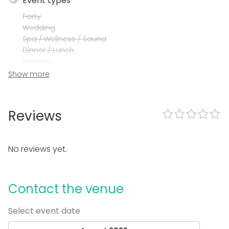
Event types
Party
Wedding
Spa / Wellness / Sauna
Dinner / Lunch
Meeting
Conference / Seminar
Show more
Fair / Exhibition
Performance / Show
Recreation
Reviews
Cabin trip / Retreat
Experience / Activity
Christmas Party
No reviews yet.
Venue type
Experience / Activity
Contact the venue
Select event date