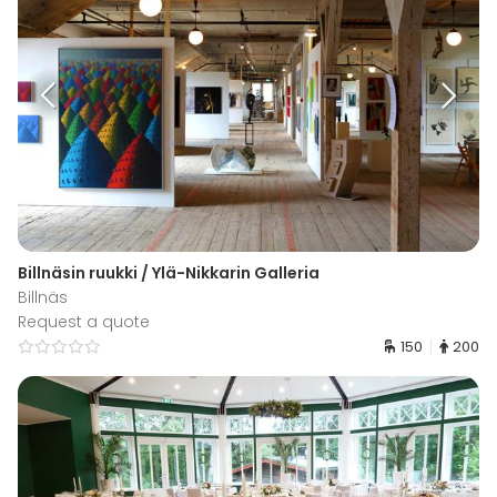
Billnäsin ruukki / Ylä-Nikkarin Galleria
Billnäs
Request a quote
150
200