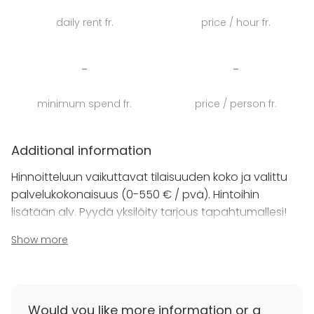
sekä lämminhenkinen Kirjasto-sali. Calliolassa on
daily rent fr.
price / hour fr.
useita mielenkiintoisia juhla/kokous- sekä
majoitustiloja ja paikka on avoinna ympäri vuoden.
-
-
minimum spend fr.
price / person fr.
Additional information
Hinnoitteluun vaikuttavat tilaisuuden koko ja valittu
palvelukokonaisuus (0-550 € / pvä). Hintoihin
lisätään alv. Pyydä yksilöity tarjous tapahtumallesi!
Show more
Additional information about cancellation
policy
Varaus- ja peruutusehdot toimitetaan tarjouksen
yhteydessä.
Would you like more information or a