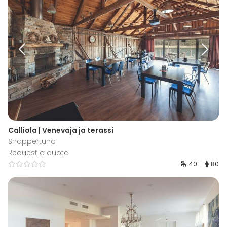
Calliola | Venevaja ja terassi
Snappertuna
Request a quote
40
80