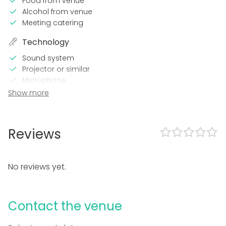
Food from venue
Alcohol from venue
Meeting catering
Technology
Sound system
Projector or similar
Microphone
Wi-Fi
Show more
Printer
CD / DVD player
Video conferencing equipment
Reviews
TV / Screen
In the venue
No reviews yet.
Wheelchair accessible
Accommodation
Loud music OK
Contact the venue
Framework agreement with the State Trading Centre
Garden