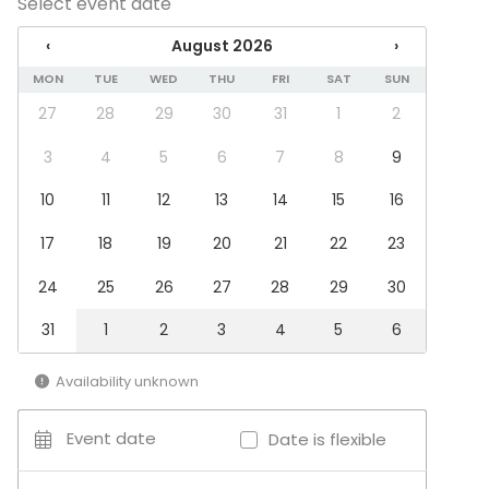
Select event date
Equipment
‹
August 2026
›
Note-taking material
Whiteboard / Flip chart
MON
TUE
WED
THU
FRI
SAT
SUN
27
28
29
30
31
1
2
Event types
Party
3
4
5
6
7
8
9
Wedding
10
11
12
13
14
15
16
Spa / Wellness / Sauna
Dinner / Lunch
17
18
19
20
21
22
23
Meeting
Conference / Seminar
24
25
26
27
28
29
30
Fair / Exhibition
Performance / Show
31
1
2
3
4
5
6
Recreation
Cabin trip / Retreat
Availability unknown
Experience / Activity
Christmas Party
Event date
Date is flexible
Venue type