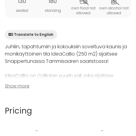
130
180
own food not
own alcohol not
seated
standing
allowed
allowed
Translate to English
Juhliin, tapahtumiin ja kokouksiin soveltuva kaunis ja
monikäyttöinen tila IdeaCallio (250 m2) sijaitsee
Snappertunassa Tammisaaren saaristossa!
IdeaCallio on Calliolan suurin sali, joka sijaitsee
Päätalon ylisillä. Tila on vaalea ja ilmava ja sen
Show more
suurista päätyikkoista avautuu luonnonkaunis
maisema. Tilaan on myös oma esteetön
sisäänkäynti. Täällä voit järjestää häät, workshopit ja
Pricing
vaikka joogaretriitit. Tässä tilassa yhdistyvät
saariston tunnelma ja moderni kokoustekniikka.
-
-
Samassa rakennuksessa sijaitsevat ravintola Calliola