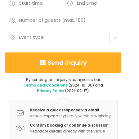
Banquet hall
Start time
End time
Multi-purpose event space
Meeting room
Number of guests (max. 180)
Studio
Conference center
Event type
Additional information about services and facilities
IdeaCallio-tila ja Calliolan muut rakennukset on
Send inquiry
mahdollista vuokrata kokonaan yksityiskäyttöön.
Kokous- ja valaistustekniikka varustetaan tilaan
By sending an inquiry, you agree to our
ennakkotilauksesta. Calliolaan meren rannalle voit
Terms and Conditions
(2024-10-06) and
saapua autolla, tilausbussilla tai veneellä. Piha-
Privacy Policy
(2021-02-17).
alueelle voi laskeutua myös helikopterilla.
Receive a quick response via email
Additional information about activities
Venue responds typically within a workday
Calliolan erikokoiset tilat mahdollistavat monet
Confirm booking or continue discussion
liikunta-aktiviteetit. Suuri piha-alue ja lähiympäristö
Negotiate details directly with the venue
meren rantoineen tarjoaa monipuoliset