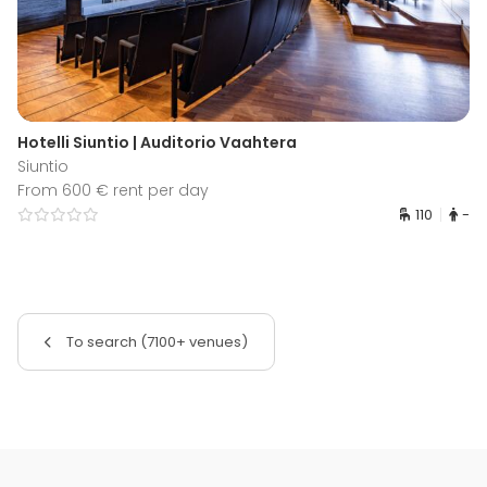
Hotelli Siuntio | Auditorio Vaahtera
Siuntio
From 600 € rent per day
110
-
To search (7100+ venues)