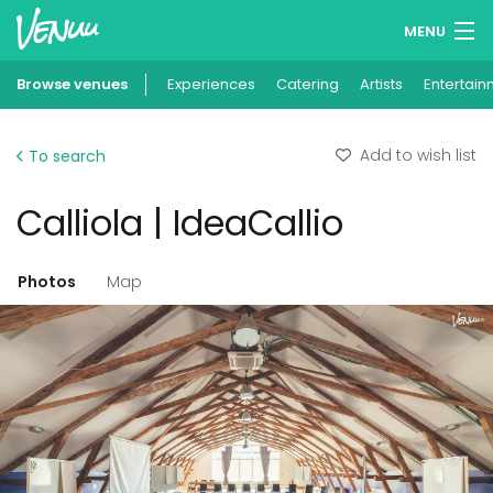
MENU
Browse venues
Experiences
Wish lists
Catering
Artists
Entertain
Log in
Add to wish list
To search
English
Calliola | IdeaCallio
Add your venue
Photos
Map