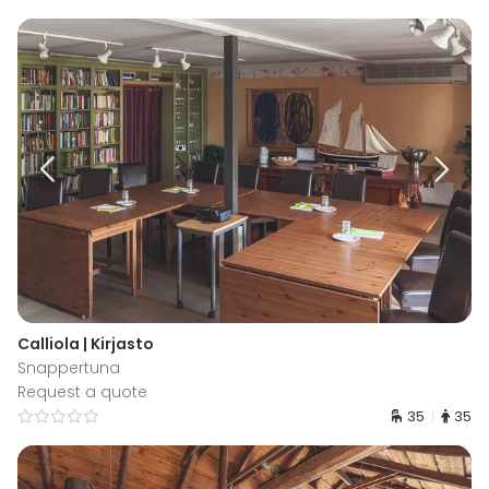
Calliola | Kirjasto
Snappertuna
Request a quote
35
35