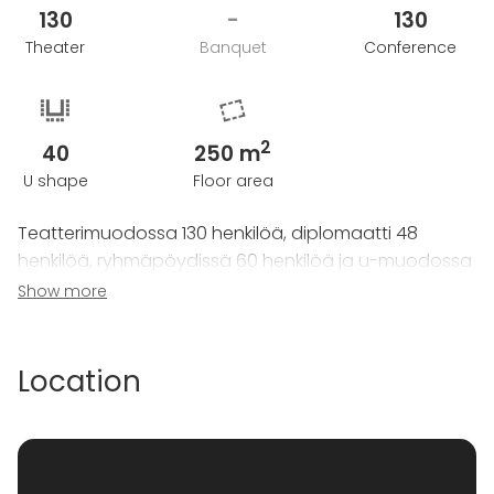
130
-
130
Theater
Banquet
Conference
2
40
250 m
U shape
Floor area
Teatterimuodossa 130 henkilöä, diplomaatti 48
henkilöä, ryhmäpöydissä 60 henkilöä ja u-muodossa
40 henkilöä. Istuva illallinen voidaan toteuttaa 130
Show more
henkilölle.
Location