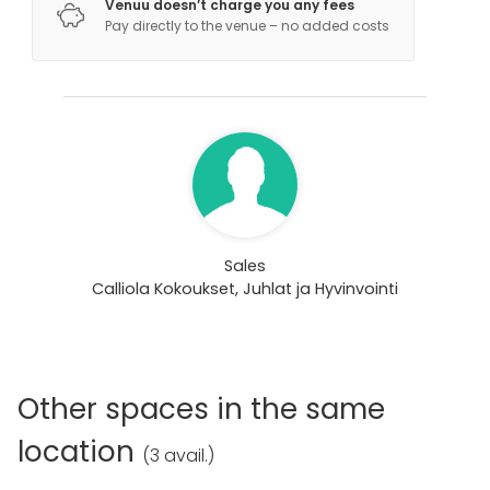
Venuu doesn’t charge you any fees
ulkoilumahdollisuudet puhtaassa ja kauniissa
Pay directly to the venue – no added costs
saaristoluonnossa. Mm. melonta, kalastus ja pihapelit
ovat suosittuja ohjelmia Calliolassa.
Sales
Calliola Kokoukset, Juhlat ja Hyvinvointi
Other spaces in the same
location
(
3 avail.
)