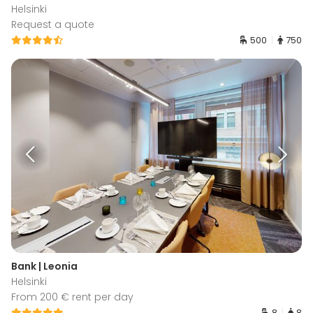
Helsinki
Request a quote
500
750
Bank | Leonia
Helsinki
From 200 € rent per day
8
8