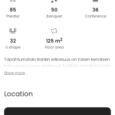
85
50
36
Theater
Banquet
Conference
2
32
125 m
U shape
Floor area
Tapahtumatalo Bankin erikoisuus on toisen kerroksen
kokousparvi, jossa sijaitsevat 11 erillistä, monikäyttöistä
ja yhdisteltävissä olevaa tilaa. Tilat tarjoavat
Show more
erinomaiset mahdollisuudet kokouksiin ja
tapahtumiin.
Location
Kaiken kaikkiaan talosta löytyy 18 tilaa, joissa voi
järjestää mitä erilaisimpia tilaisuuksia.