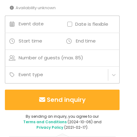
Additional information about services and facilities
Availability unknown
Kokouspaketteihin sisältyy pääkokoustila
Event date
peruskalustuksessa ja – varustuksessa: fläppitaulu,
Date is flexible
75" näyttö, langaton verkkoyhteys, kynät ja lehtiöt
sekä kokoustikkarit.
Start time
End time
Number of guests (max. 85)
Event type
Send inquiry
By sending an inquiry, you agree to our
Terms and Conditions
(2024-10-06) and
Privacy Policy
(2021-02-17).