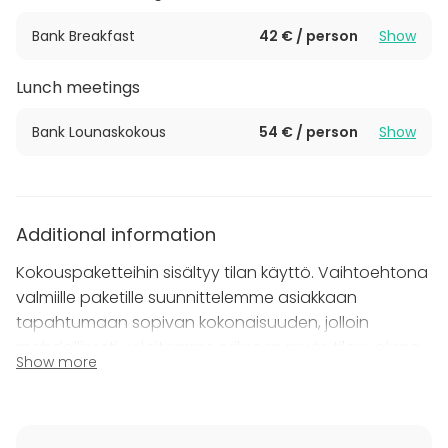
Bank Breakfast
42 € / person
Show
Lunch meetings
Bank Lounaskokous
54 € / person
Show
Additional information
Kokouspaketteihin sisältyy tilan käyttö. Vaihtoehtona
valmiille paketille suunnittelemme asiakkaan
tapahtumaan sopivan kokonaisuuden, jolloin
mahdollisesti veloitamme erikseen myös tilavuokraa.
Show more
Tilavuokra (ilman tarjoiluita):
- puolikas päivä (1-4h) – 400€
- koko päivä (4-9h) – 500€