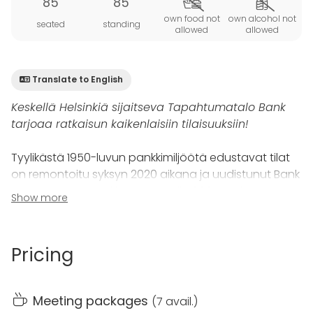
85
85
own food not
own alcohol not
seated
standing
allowed
allowed
Translate to English
Keskellä Helsinkiä sijaitseva Tapahtumatalo Bank
tarjoaa ratkaisun kaikenlaisiin tilaisuuksiin!
Tyylikästä 1950-luvun pankkimiljöötä edustavat tilat
on remontoitu syksyn 2020 aikana ja uudistunut Bank
avasi ovensa asiakkaille keväällä 2021. Bankin
Show more
modernit ja käytännölliset tilat mahdollistavat
tehokkaiden kokouspäivien, sujuvien palaverien sekä
herkullisten lounastapaamisten järjestämisen.
Pricing
Rahapaja 3-4
on yksi Tapahtumatalo Bankin 18
tilasta, joissa voi järjestää mitä erilaisimpia
Meeting packages
(
7 avail.
)
tilaisuuksia. Tällä yhdistelmällä tilaan mahtuu paikat