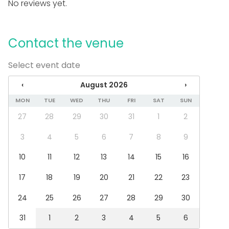
No reviews yet.
Party
Wedding
Spa / Wellness / Sauna
Dinner / Lunch
Contact the venue
Meeting
Conference / Seminar
Select event date
Fair / Exhibition
Performance / Show
‹
August 2026
›
Recreation
MON
TUE
WED
THU
FRI
SAT
SUN
Cabin trip / Retreat
Experience / Activity
27
28
29
30
31
1
2
Christmas Party
3
4
5
6
7
8
9
Venue type
10
11
12
13
14
15
16
Multi-purpose event space
Meeting room
17
18
19
20
21
22
23
Private dining room
Classroom
24
25
26
27
28
29
30
Conference center
31
1
2
3
4
5
6