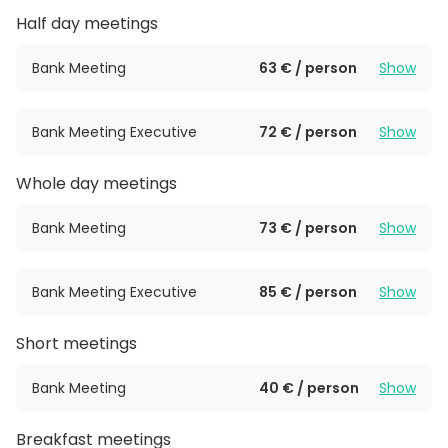
jopa 85 hengelle, mutta kaikki Rahapajat
Half day meetings
yhdistämällä L-muotoinen tila tarjoaa puitteet jopa
230 hengen tapahtumiin!
Bank Meeting
63 € / person
Show
Bankin erikoisuus on toisen kerroksen kokousparvi,
Bank Meeting Executive
72 € / person
Show
josta löytyy 11 erikokoista ja yhdisteltävissä olevaa
kokous- ja neuvottelutilaa. Erikokoisia tiloja on
Whole day meetings
mahdollista yhdistellä siirrettävillä väliseinillä, joten
ota yhteyttä niin rakennamme juuri teidän tarpeisiin
Bank Meeting
73 € / person
Show
soveltuvan kokonaisuuden!
Yhdistä kokous ja juhla saman katon alle, samaan
Bank Meeting Executive
85 € / person
Show
tilaisuuteen – vain mielikuvitus on rajana!
Short meetings
Bank Meeting
40 € / person
Show
Breakfast meetings