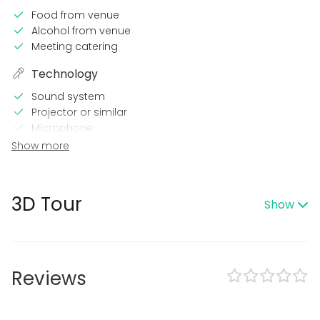
Food from venue
Alcohol from venue
Meeting catering
Technology
Sound system
Projector or similar
Microphone
Wi-Fi
Show more
In the venue
Wheelchair accessible
3D Tour
Show
Framework agreement with the State Trading Centre
Equipment
Note-taking material
Reviews
Whiteboard / Flip chart
Event types