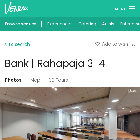
MENU
Browse venues
Experiences
Wish lists
Catering
Artists
Entertain
Log in
Add to wish list
To search
English
Bank | Rahapaja 3-4
Add your venue
Photos
Map
3D Tours