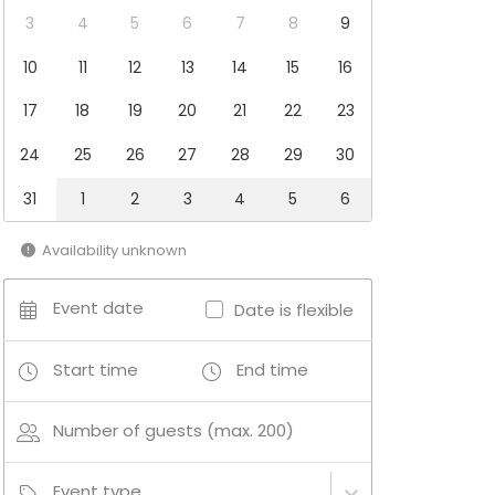
3
4
5
6
7
8
9
10
11
12
13
14
15
16
17
18
19
20
21
22
23
24
25
26
27
28
29
30
31
1
2
3
4
5
6
Availability unknown
Event date
Date is flexible
Start time
End time
Number of guests (max. 200)
Event type