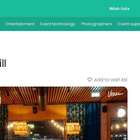
Wish lists
Entertainment
Event technology
Photographers
Event supp
ll
Add to wish list