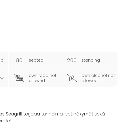
80
200
ap
seated
standing
own food not
own alcohol not
ew
allowed
allowed
las Seagrill
tarjoaa tunnelmalliset näkymät sekä
relle!