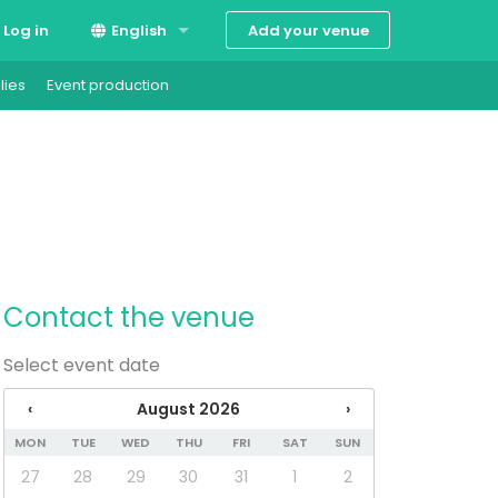
Add your venue
Log in
English
lies
Event production
Suomi
Svenska
Contact the venue
Select event date
‹
August 2026
›
MON
TUE
WED
THU
FRI
SAT
SUN
27
28
29
30
31
1
2