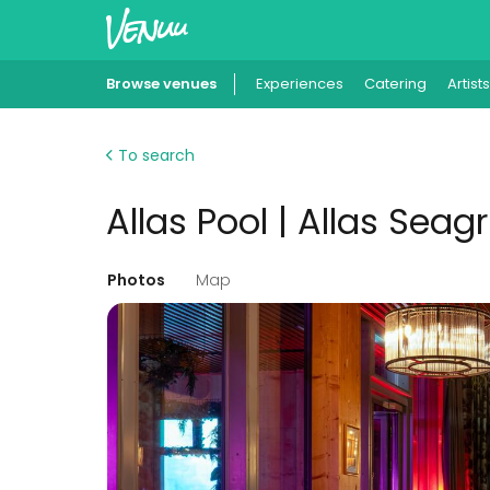
Browse venues
Experiences
Catering
Artists
To search
Allas Pool | Allas Seagri
Photos
Map