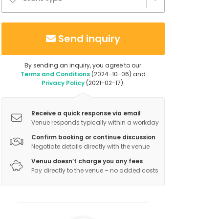
Send inquiry
By sending an inquiry, you agree to our
Terms and Conditions
(2024-10-06) and
Privacy Policy
(2021-02-17).
Receive a quick response via email
Venue responds typically within a workday
Confirm booking or continue discussion
Negotiate details directly with the venue
Venuu doesn’t charge you any fees
Pay directly to the venue – no added costs