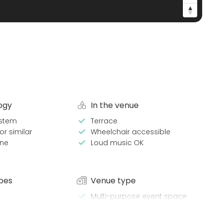
ogy
In the venue
stem
Terrace
or similar
Wheelchair accessible
ne
Loud music OK
pes
Venue type
Multi-purpose event space
Restaurant
lness / Sauna
Party room