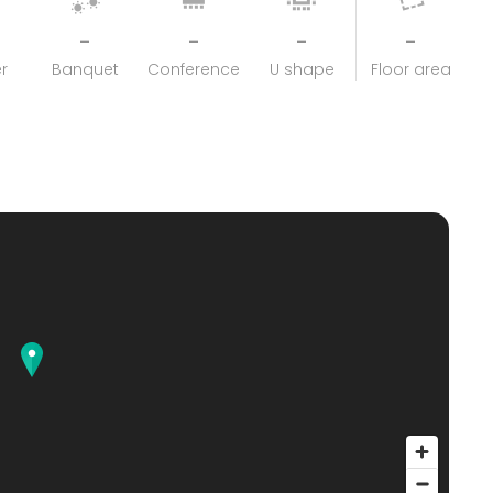
-
-
-
-
r
Banquet
Conference
U shape
Floor area