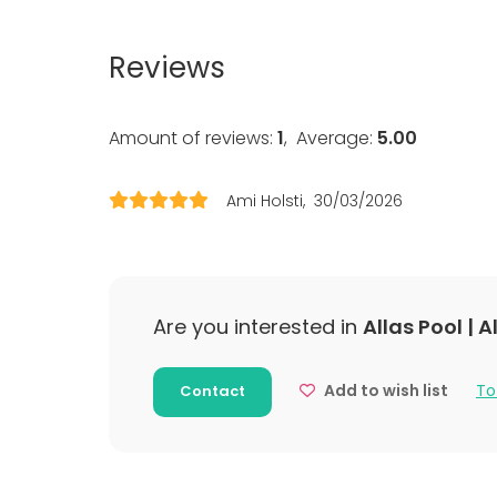
Dinner / 
Meeting
Reviews
Conferen
Fair / Exhi
Performa
Amount of reviews:
1
,
Average:
5.00
Recreatio
Cabin trip
Experience
Ami Holsti
30/03/2026
Christmas
Activities
Swimming
Are you interested in
Allas Pool | A
Additional information about activities
Add to wish list
To
Contact
Voit yhdistää tilaisuuteen myös saunomista j