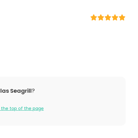
Lunch
Experience / Activity
Bar
ce / Seminar
Rooftop terrace
bition
nce / Show
n
 / Retreat
 / Activity
 Party
llas Seagrill
?
 the top of the page
a uimista.