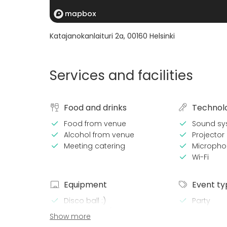
Katajanokanlaituri 2a
,
00160
Helsinki
Services and facilities
Food and drinks
Technol
Food from venue
Sound sy
Alcohol from venue
Projector 
Meeting catering
Micropho
Wi-Fi
Equipment
Event ty
Disco ball :)
Party
Whiteboard / Flip chart
Wedding
Show more
Dinnerware
Spa / Wel