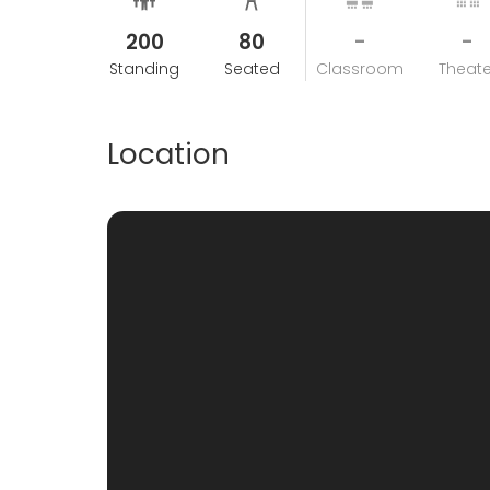
200
80
-
-
Standing
Seated
Classroom
Theate
Location