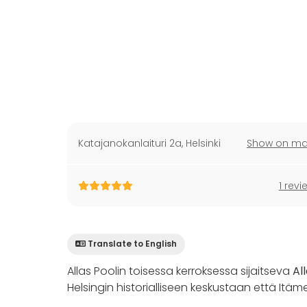
Katajanokanlaituri 2a
,
Helsinki
Show on m
1 revi
Translate to English
Allas Poolin toisessa kerroksessa sijaitseva
Al
Helsingin historialliseen keskustaan että Itäme