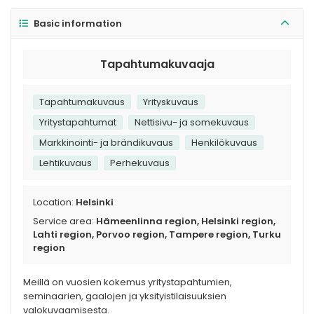
Basic information
Tapahtumakuvaaja
Tapahtumakuvaus
Yrityskuvaus
Yritystapahtumat
Nettisivu- ja somekuvaus
Markkinointi- ja brändikuvaus
Henkilökuvaus
Lehtikuvaus
Perhekuvaus
Location:
Helsinki
Service area:
Hämeenlinna region, Helsinki region,
Lahti region, Porvoo region, Tampere region, Turku
region
Meillä on vuosien kokemus yritystapahtumien,
seminaarien, gaalojen ja yksityistilaisuuksien
valokuvaamisesta.