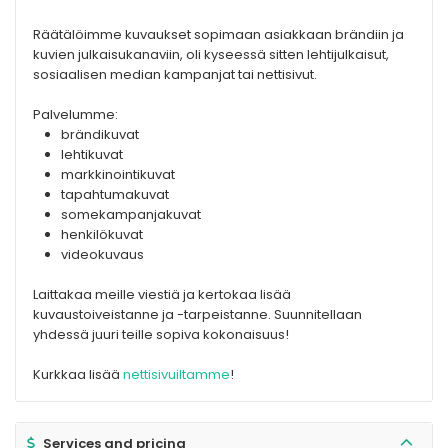
Räätälöimme kuvaukset sopimaan asiakkaan brändiin ja
kuvien julkaisukanaviin, oli kyseessä sitten lehtijulkaisut,
sosiaalisen median kampanjat tai nettisivut.
Palvelumme:
brändikuvat
lehtikuvat
markkinointikuvat
tapahtumakuvat
somekampanjakuvat
henkilökuvat
videokuvaus
Laittakaa meille viestiä ja kertokaa lisää
kuvaustoiveistanne ja -tarpeistanne. Suunnitellaan
yhdessä juuri teille sopiva kokonaisuus!
Kurkkaa lisää
nettisivuiltamme
!
Services and pricing