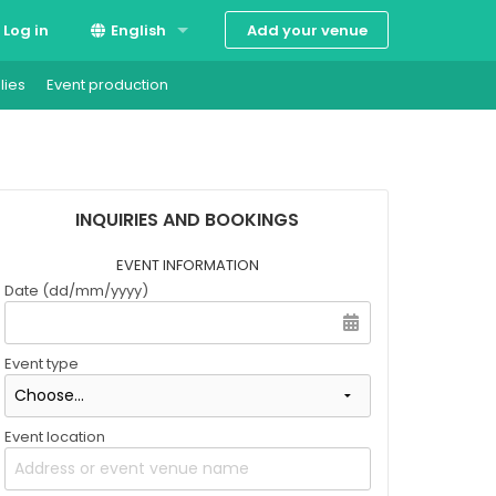
Add your venue
Log in
English
lies
Event production
Suomi
Svenska
INQUIRIES AND BOOKINGS
EVENT INFORMATION
Date (dd/mm/yyyy)
Event type
Event location