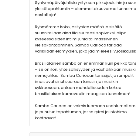
Syntymäpäiväjuhlista yrityksen pikkujouluihin ja suur
yleisötapahtumiin – olemme takuuvarma tunnelm
nostattaja!
Ryhmämme koko, esitysten määrä ja sisältö
suunnitellaan aina tilaisuuteesi sopivaksi, olipa
kyseessä sitten intiimi juhla tai massiivinen
yleisökohtaaminen. Samba Carioca tarjoaa
värikkään elämyksen, joka jää mieleesi vuosikausik
Brasilialainen samba on enemmän kuin pelkkä tans
– se on ilon, yhteisöllisyyden ja vauhdikkaan musiik
riemujuhlaa. Samba Cariocan tanssijat ja rumpalit
imaisevat sinut suoraan tanssin ja musiikin
sykkeeseen, antaen mahdollisuuden kokea
brasilialaisen karnevaalin maagisen tunnelman!
Samba Carioca on valmis luomaan unohtumattom
ja puhutun tapahtuman, jossa rytmi ja intohimo
kohtaavat!