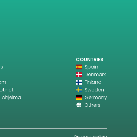
COUNTRIES
us
Spain
Denmark
ram
Finland
ot.net
Sweden
te-ohjelma
Germany
Others