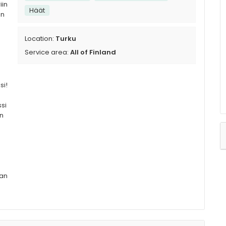
iin
Häät
an
Location:
Turku
Service area:
All of Finland
si!
si
in
an