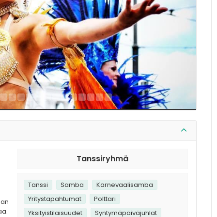
Tanssiryhmä
Tanssi
Samba
Karnevaalisamba
Yritystapahtumat
Polttari
man
aa.
Yksityistilaisuudet
Syntymäpäiväjuhlat