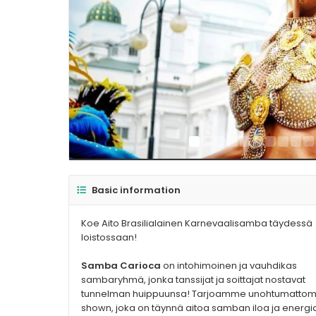
Basic information
Koe Aito Brasilialainen Karnevaalisamba täydessä
loistossaan!
Samba Carioca
on intohimoinen ja vauhdikas
sambaryhmä, jonka tanssijat ja soittajat nostavat
tunnelman huippuunsa! Tarjoamme unohtumatto
shown, joka on täynnä aitoa samban iloa ja energi