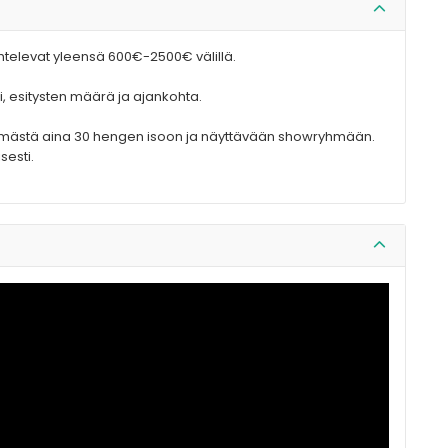
ihtelevat yleensä 600€-2500€ välillä.
i, esitysten määrä ja ajankohta.
mästä aina 30 hengen isoon ja näyttävään showryhmään.
sesti.