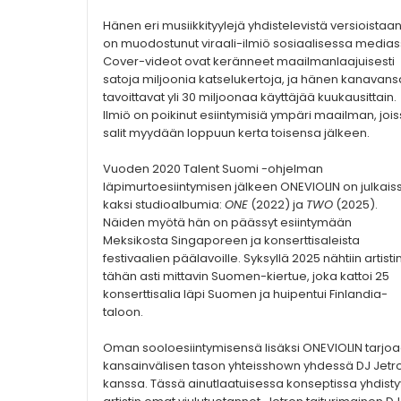
Hänen eri musiikkityylejä yhdistelevistä versioistaa
on muodostunut viraali-ilmiö sosiaalisessa medias
Cover-videot ovat keränneet maailmanlaajuisesti
satoja miljoonia katselukertoja, ja hänen kanavans
tavoittavat yli 30 miljoonaa käyttäjää kuukausittain.
Ilmiö on poikinut esiintymisiä ympäri maailman, joi
salit myydään loppuun kerta toisensa jälkeen.
Vuoden 2020 Talent Suomi -ohjelman
läpimurtoesiintymisen jälkeen ONEVIOLIN on julkais
kaksi studioalbumia:
ONE
(2022) ja
TWO
(2025).
Näiden myötä hän on päässyt esiintymään
Meksikosta Singaporeen ja konserttisaleista
festivaalien päälavoille. Syksyllä 2025 nähtiin artisti
tähän asti mittavin Suomen-kiertue, joka kattoi 25
konserttisalia läpi Suomen ja huipentui Finlandia-
taloon.
Oman sooloesiintymisensä lisäksi ONEVIOLIN tarjo
kansainvälisen tason yhteisshown yhdessä DJ Jetr
kanssa. Tässä ainutlaatuisessa konseptissa yhdisty