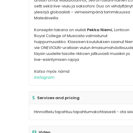
artistin omat viulutuotannot, Jetron taiturimainen DJ
setti sekä live-viulu ja saksofoni. Duo on viihdyttänyt
yleisöjä globaalisti – viimeisimpänä tammikuussa
Malediiveilla.
Konseptin takana on viulisti
Pekka Niemi
, Lontoon
Royal College of Musicista valmistunut
huippumuusikko. Klassisen koulutuksen saanut Nie
vie ONEVIOLIN-urallaan viulun ilmaisumahdollisuud
täysin uudelle tasolle rikkoen jatkuvasti musiikin ja
live-esiintymisen rajoja.
Katso myös nämä:
Instagram
Services and pricing
Hinnoittelu tapahtuu tapahtumakohtaisesti - ota siis 
Video