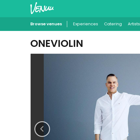
Browse venues
Experiences
Catering
Artists
ONEVIOLIN