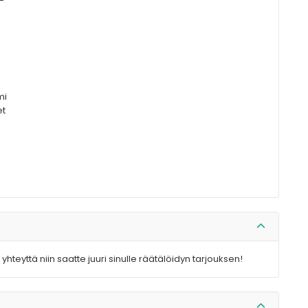
-
mi
et
yhteyttä niin saatte juuri sinulle räätälöidyn tarjouksen!