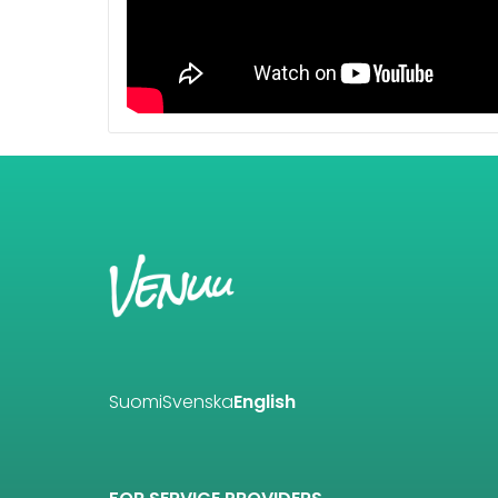
Suomi
Svenska
English