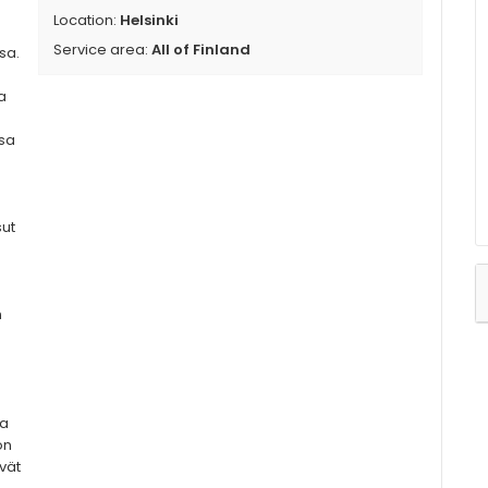
Location:
Helsinki
n
Service area:
All of Finland
sa.
a
ssa
sut
n
aa
on
vät