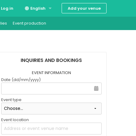
Add your venue
Log in
English
lies
Event production
Suomi
Svenska
INQUIRIES AND BOOKINGS
EVENT INFORMATION
Date (dd/mm/yyyy)
Event type
Event location