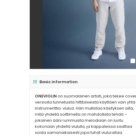
Basic information
ONEVIOLIN
on suomalainen artisti, joka tekee cove
versioita tunnetuista hittibiiseistä käyttäen vain yhtä
instrumenttia: viulua. Hän mullistaa käsityksen siitä,
mitä yhdellä soittimella on mahdollista tehdä –
jokainen ääni rummuista melodiaan on luotu
kokonaan yhdellä viululla, ja kappaleissa saattaa
soida samanaikaisesti jopa tuhat viuluraitaa.