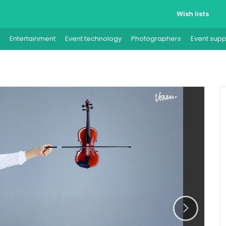
Wish lists
Entertainment
Event technology
Photographers
Event supp