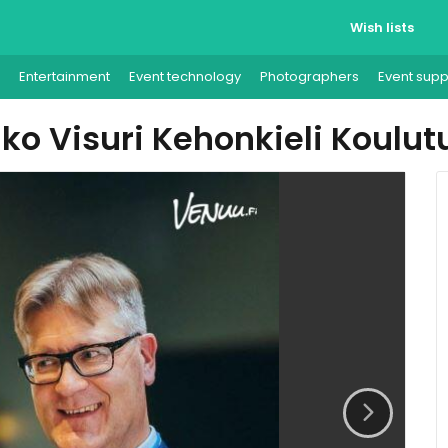
Wish lists
Entertainment
Event technology
Photographers
Event supp
ko Visuri Kehonkieli Koulut