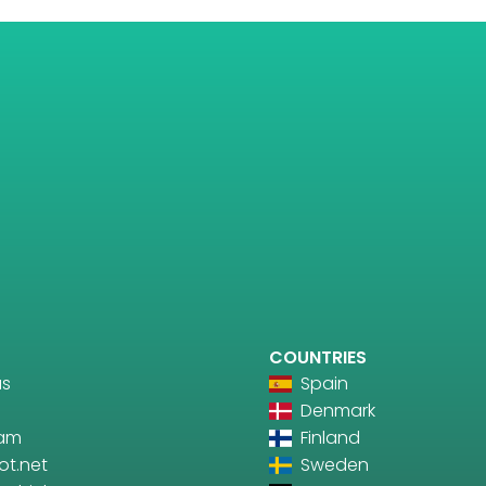
COUNTRIES
us
Spain
Denmark
ram
Finland
ot.net
Sweden