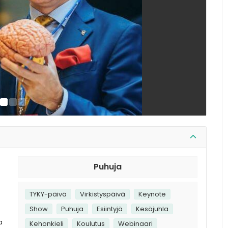
a
Puhuja
TYKY-päivä
Virkistyspäivä
Keynote
Show
Puhuja
Esiintyjä
Kesäjuhla
a
Kehonkieli
Koulutus
Webinaari