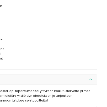
en
le
ena
i
ut
sä läpi tapahtumaa tai yrityksen koulutustarvetta ja mitä
 mielelläni yksilöidyn ehdotuksen ja tarjouksen
umaan ja tukee sen tavoitteita!