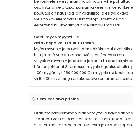
kehonkielen viestinnän maailmaan. Aihe puhuttaa
osallistujia vielä tapahtuman jälkeenkin. Kehonkiel
koulutus on hauskaa ja hyödyllistä ja esitys aktivoi
yleisön kokeilemaan uusia taitoja. Täyttä asiaa
esitettynä huumorilla ja pilke silmäkulmassa!
Sopii myös myynti- ja
asiakaspalvelukoulutukseksi
Myös myynnin ja palveluiden näkökulmat ovat Nikol
tuttuja, sillä vuosia kansainvälisten finanssialan
yritysten myynnin johdossa ja kouluttajana toimine
hän on johtanut Suomessa myyntiorganisaatioita, yl
400 myyjää, yli 250.000.000 €:n myyntiä ja kouluttan
yli 10.000 myynnin ja asiakaspalvelun ammattilaista.
Services and pricing
Otan mahdollisimman pian yhteyttä ja käydään yhdes
lisäarvoa voin osaamiseni kautta siihen tuoda. Teen
esiintymisestä tai valmennuksesta joka sopii tapaht