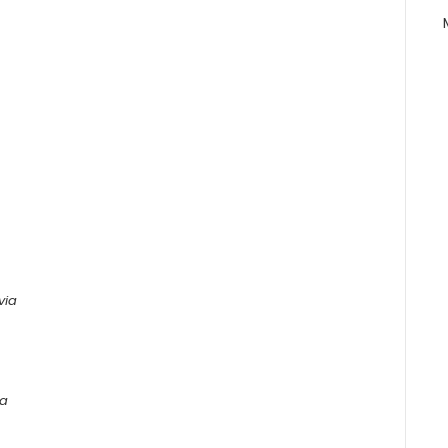
via
ja