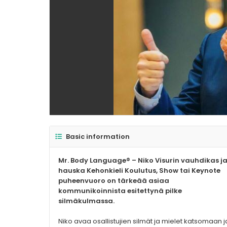
Basic information
Mr. Body Language® – Niko Visurin vauhdikas j
hauska Kehonkieli Koulutus, Show tai Keynote
puheenvuoro on tärkeää asiaa
kommunikoinnista esitettynä pilke
silmäkulmassa.
Niko avaa osallistujien silmät ja mielet katsomaan j