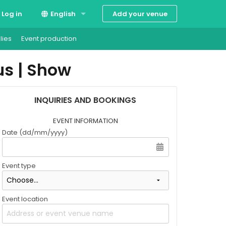
Add your venue
Log in
English
lies
Event production
Suomi
us | Show
Svenska
INQUIRIES AND BOOKINGS
EVENT INFORMATION
Date (dd/mm/yyyy)
Event type
Event location