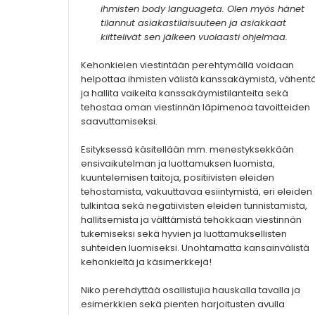
ihmisten body languageta. Olen myös hänet
tilannut asiakastilaisuuteen ja asiakkaat
kiittelivät sen jälkeen vuolaasti ohjelmaa.
Kehonkielen viestintään perehtymällä voidaan
helpottaa ihmisten välistä kanssakäymistä, vähent
ja hallita vaikeita kanssakäymistilanteita sekä
tehostaa oman viestinnän läpimenoa tavoitteiden
saavuttamiseksi.
Esityksessä käsitellään mm. menestyksekkään
ensivaikutelman ja luottamuksen luomista,
kuuntelemisen taitoja, positiivisten eleiden
tehostamista, vakuuttavaa esiintymistä, eri eleiden
tulkintaa sekä negatiivisten eleiden tunnistamista,
hallitsemista ja välttämistä tehokkaan viestinnän
tukemiseksi sekä hyvien ja luottamuksellisten
suhteiden luomiseksi. Unohtamatta kansainvälistä
kehonkieltä ja käsimerkkejä!
Niko perehdyttää osallistujia hauskalla tavalla ja
esimerkkien sekä pienten harjoitusten avulla