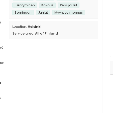
Esiintyminen
Kokous
Pikkujoulut
Seminaari
Juhlat
Myyntivalmennus
i
Location:
Helsinki
Service area:
All of Finland
ekä
nan
a
,