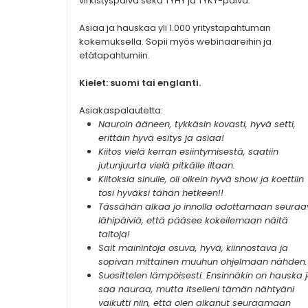
virkistyspäivä sekä TYHY ja TYKY-päivä.
Asiaa ja hauskaa yli 1.000 yritystapahtuman
kokemuksella. Sopii myös webinaareihin ja
etätapahtumiin.
Kielet: suomi tai englanti.
Asiakaspalautetta:
Nauroin ääneen, tykkäsin kovasti, hyvä setti,
erittäin hyvä esitys ja asiaa!
Kiitos vielä kerran esiintymisestä, saatiin
jutunjuurta vielä pitkälle iltaan.
Kiitoksia sinulle, oli oikein hyvä show ja koettiin
tosi hyväksi tähän hetkeen!!
Tässähän alkaa jo innolla odottamaan seuraa
lähipäiviä, että pääsee kokeilemaan näitä
taitoja!
Sait mainintoja osuva, hyvä, kiinnostava ja
sopivan mittainen muuhun ohjelmaan nähden.
Suosittelen lämpöisesti. Ensinnäkin on hauska 
saa nauraa, mutta itselleni tämän nähtyäni
vaikutti niin, että olen alkanut seuraamaan