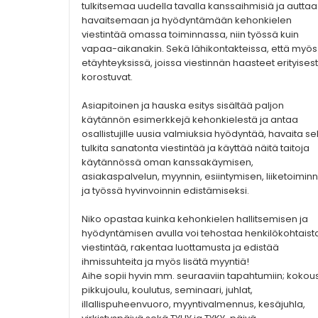
tulkitsemaa uudella tavalla kanssaihmisiä ja auttaa
havaitsemaan ja hyödyntämään kehonkielen
viestintää omassa toiminnassa, niin työssä kuin
vapaa-aikanakin. Sekä lähikontakteissa, että myös
etäyhteyksissä, joissa viestinnän haasteet erityisest
korostuvat.
Asiapitoinen ja hauska esitys sisältää paljon
käytännön esimerkkejä kehonkielestä ja antaa
osallistujille uusia valmiuksia hyödyntää, havaita s
tulkita sanatonta viestintää ja käyttää näitä taitoja
käytännössä oman kanssakäymisen,
asiakaspalvelun, myynnin, esiintymisen, liiketoimin
ja työssä hyvinvoinnin edistämiseksi.
Niko opastaa kuinka kehonkielen hallitsemisen ja
hyödyntämisen avulla voi tehostaa henkilökohtaist
viestintää, rakentaa luottamusta ja edistää
ihmissuhteita ja myös lisätä myyntiä!
Aihe sopii hyvin mm. seuraaviin tapahtumiin; kokous
pikkujoulu, koulutus, seminaari, juhlat,
illallispuheenvuoro, myyntivalmennus, kesäjuhla,