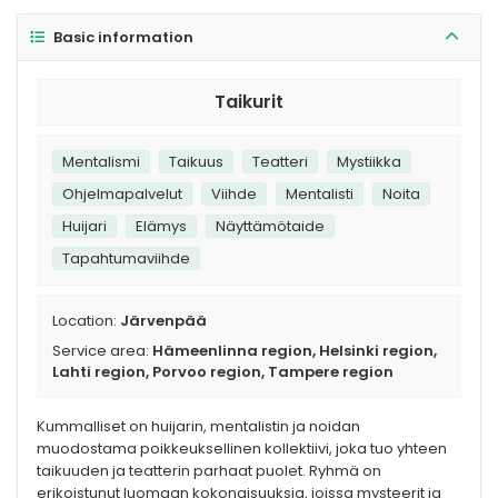
Basic information
Taikurit
Mentalismi
Taikuus
Teatteri
Mystiikka
Ohjelmapalvelut
Viihde
Mentalisti
Noita
Huijari
Elämys
Näyttämötaide
Tapahtumaviihde
Location:
Järvenpää
Service area:
Hämeenlinna region, Helsinki region,
Lahti region, Porvoo region, Tampere region
Kummalliset on huijarin, mentalistin ja noidan
muodostama poikkeuksellinen kollektiivi, joka tuo yhteen
taikuuden ja teatterin parhaat puolet. Ryhmä on
erikoistunut luomaan kokonaisuuksia, joissa mysteerit ja