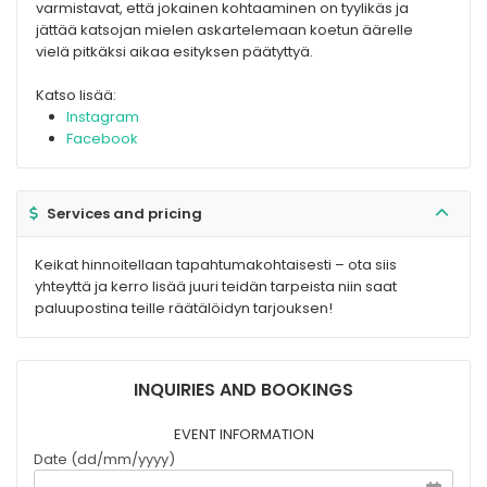
varmistavat, että jokainen kohtaaminen on tyylikäs ja
jättää katsojan mielen askartelemaan koetun äärelle
vielä pitkäksi aikaa esityksen päätyttyä.
Katso lisää:
Instagram
Facebook
Services and pricing
Keikat hinnoitellaan tapahtumakohtaisesti – ota siis
yhteyttä ja kerro lisää juuri teidän tarpeista niin saat
paluupostina teille räätälöidyn tarjouksen!
INQUIRIES AND BOOKINGS
EVENT INFORMATION
Date (dd/mm/yyyy)