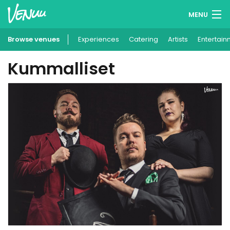
MENU
Browse venues
Experiences
Wish lists
Catering
Artists
Entertain
Kummalliset
Log in
English
Add your venue