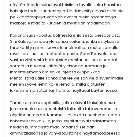
näyttämötaide sulautuvat toisiinsa tavalla, joka haastaa
katsojan todellisuudentajun. Heidän esityksensä eivät ole
pelkkiä temppuja, vaan ne ovat huolella rakennettuja
matkoja estraditaikuuden ja mystiikan maailmaan.
Kokonaisuus koostuu kolmesta erilaisesta persoonasta.
Sini Kaleva lumoaa yleisönsä noitana, jonka esityksissä
tarotkortit ja riimut luovat tunnelmallisen mutta samalla
mystisen illuusion mahdottomasta. Sami Paavola taas
vastaa viihteestä huijauksien mestarina, jonka nopeat
sormet ja huumori jättävät yleisön nauramaan ja
ihmettelemään omien kellojensa olinpaikkaa.
Mentalistina Kalle Tahkolahti vie yleisön vielä syvemmälle
mielen syövereihin kokeilemalla, miltä ajatusten
lukeminen ja sattuman hallinta näyttävät käytännössä.
Tämä kolmikko sopii niille, jotka etsivät tilaisuuteensa
jotain muuta kuin perinteistä taikuutta tai tavanomaista
ohjelmanumeroa. Kummalliset takaa unohtumattoman
kokemuksen kaikille, jotka uskaltautuvat todistamaan
heidän kummallista maailmaansa. Heidän
ammattitaitonsa ja vahva taustansa näyttämötaiteessa