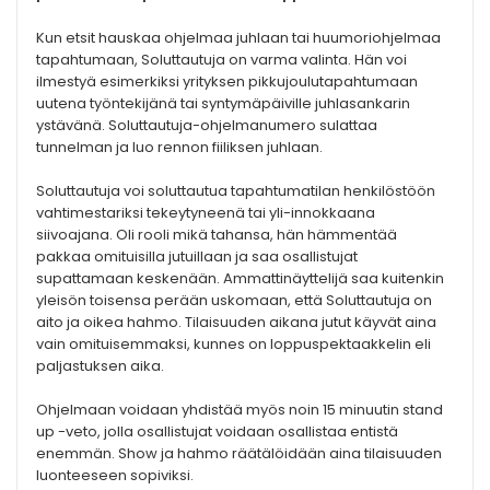
Kun etsit hauskaa ohjelmaa juhlaan tai huumoriohjelmaa
tapahtumaan, Soluttautuja on varma valinta. Hän voi
ilmestyä esimerkiksi yrityksen pikkujoulutapahtumaan
uutena työntekijänä tai syntymäpäiville juhlasankarin
ystävänä. Soluttautuja-ohjelmanumero sulattaa
tunnelman ja luo rennon fiiliksen juhlaan.
Soluttautuja voi soluttautua tapahtumatilan henkilöstöön
vahtimestariksi tekeytyneenä tai yli-innokkaana
siivoajana. Oli rooli mikä tahansa, hän hämmentää
pakkaa omituisilla jutuillaan ja saa osallistujat
supattamaan keskenään. Ammattinäyttelijä saa kuitenkin
yleisön toisensa perään uskomaan, että Soluttautuja on
aito ja oikea hahmo. Tilaisuuden aikana jutut käyvät aina
vain omituisemmaksi, kunnes on loppuspektaakkelin eli
paljastuksen aika.
Ohjelmaan voidaan yhdistää myös noin 15 minuutin stand
up -veto, jolla osallistujat voidaan osallistaa entistä
enemmän. Show ja hahmo räätälöidään aina tilaisuuden
luonteeseen sopiviksi.