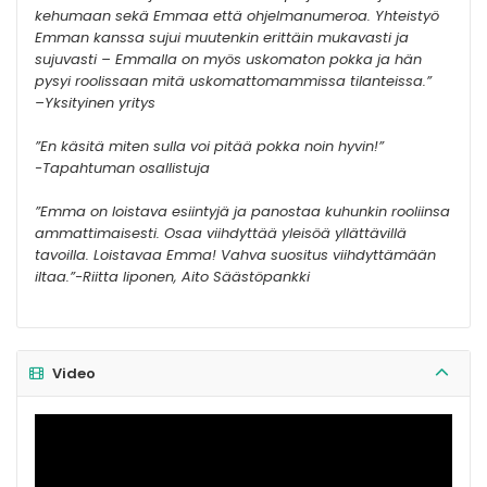
kehumaan sekä Emmaa että ohjelmanumeroa. Yhteistyö
Emman kanssa sujui muutenkin erittäin mukavasti ja
sujuvasti – Emmalla on myös uskomaton pokka ja hän
pysyi roolissaan mitä uskomattomammissa tilanteissa.”
–Yksityinen yritys
”En käsitä miten sulla voi pitää pokka noin hyvin!”
-Tapahtuman osallistuja
”Emma on loistava esiintyjä ja panostaa kuhunkin rooliinsa
ammattimaisesti. Osaa viihdyttää yleisöä yllättävillä
tavoilla. Loistavaa Emma! Vahva suositus viihdyttämään
iltaa.”-Riitta Iiponen, Aito Säästöpankki
Video