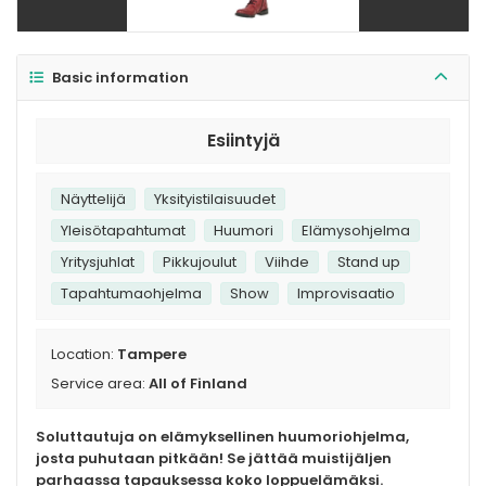
Basic information
Esiintyjä
Näyttelijä
Yksityistilaisuudet
Yleisötapahtumat
Huumori
Elämysohjelma
Yritysjuhlat
Pikkujoulut
Viihde
Stand up
Tapahtumaohjelma
Show
Improvisaatio
Location:
Tampere
Service area:
All of Finland
Soluttautuja on elämyksellinen huumoriohjelma,
josta puhutaan pitkään! Se jättää muistijäljen
parhaassa tapauksessa koko loppuelämäksi.