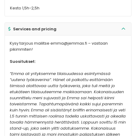
Kesto 1,5h-2,5h
Services and pricing
Kysy tarjous mailitse emma@jemmas.fi – vastaan
pikimmiten!
Suositukset:
”Emma oli yrityksemme tilaisuudessa esiintymässä
”uutena työkaverina”. Hänet oli palkattu esittämään
tiimissä aloittavaa uutta työkaveria, joka tuli meitä jo
etukäteen tilaisuuteemme moikkaamaan. Kokonaisuuden
suunnittelu meni sujuvasti ja Emma sai helposti kiinni
toiveistamme. Tapahtumapäivänä kaikki sujui paremmin
kuin hyvin; Emma oli sisäistänyt briiffin erinomaisesti ja veti
1,5 tunnin mittaisen roolinsa todella uskottavasti ja oikealla
tavalla hämmennystä herättävästi. Loppuun sovittu 15 min
stand-up, joka sekin ylitti odotuksemme. Kokonaisuus
toimi loistavasti ja moni innostuikin paljastuksen jälkeen