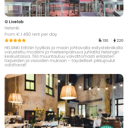
G Livelab
Helsinki
From € 1 490 rent per day
130
220
HELSINKI Erittäin tyylikäs ja maan johtavalla esitystekniikalla
varustettu moderni ja mieleenpainuva juhlatila Helsingin
keskustassa. Tila muuntautuu vaivattomasti erilaisten
tarpeiden ja visioiden mukaan – täydelliset pikkujoulut
odottavat!