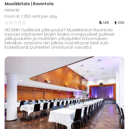
Musiikkitalo | Ravintola
Helsinki
From € 1 250 rent per day
145
200
HELSINKI Tyylikkäät pikkujoulut? Musiikkitalon Ravintola
tarjoaa näyttävien tilojen lisäksi monipuoliset puitteet
pikkujouluihin ja muihinkin yritysjuhliin! Erinomaisen
tekniikan ansiosta niin jalkaa nostattavat biisit kuin
koskettavat puheetkin onnistuvat vaivatta.