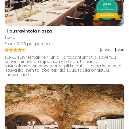
Tilausravintola Piazza
Turku
From € 25 per person
120
200
TURKU Tunnelmallinen juhla- ja tapahtumatila soveltuu
erinomaisesti pikkujoulujen viettoon. Upeassa
ravintolassa järjestyy rennot pikkujoulut – olipa kyseessä
istuva illallinen tai cocktail-tilaisuus, täällä onnistuu
molemmat!