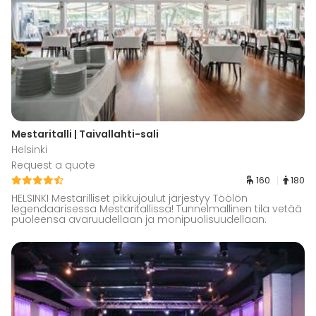
Mestaritalli | Taivallahti-sali
Helsinki
Request a quote
160
180
HELSINKI Mestarilliset pikkujoulut järjestyy Töölön
legendaarisessa Mestaritallissa! Tunnelmallinen tila vetää
puoleensa avaruudellaan ja monipuolisuudellaan.