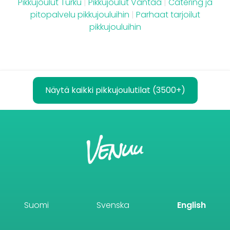
Pikkujoulut Turku
|
Pikkujoulut Vantaa
|
Catering ja
pitopalvelu pikkujouluihin
|
Parhaat tarjoilut
pikkujouluihin
Näytä kaikki pikkujoulutilat (3500+)
Suomi
Svenska
English