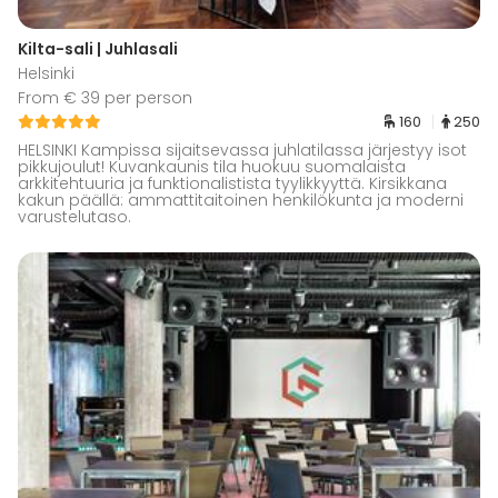
Kilta-sali | Juhlasali
Helsinki
From € 39 per person
160
250
HELSINKI Kampissa sijaitsevassa juhlatilassa järjestyy isot
pikkujoulut! Kuvankaunis tila huokuu suomalaista
arkkitehtuuria ja funktionalistista tyylikkyyttä. Kirsikkana
kakun päällä: ammattitaitoinen henkilökunta ja moderni
varustelutaso.