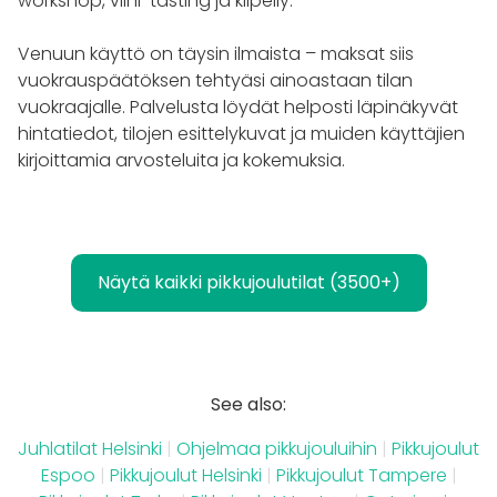
workshop, viini-tasting ja kiipeily.
Venuun käyttö on täysin ilmaista – maksat siis
vuokrauspäätöksen tehtyäsi ainoastaan tilan
vuokraajalle. Palvelusta löydät helposti läpinäkyvät
hintatiedot, tilojen esittelykuvat ja muiden käyttäjien
kirjoittamia arvosteluita ja kokemuksia.
Näytä kaikki pikkujoulutilat (3500+)
See also:
Juhlatilat Helsinki
|
Ohjelmaa pikkujouluihin
|
Pikkujoulut
Espoo
|
Pikkujoulut Helsinki
|
Pikkujoulut Tampere
|