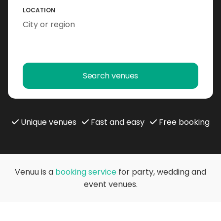
LOCATION
Search venues
Unique venues
Fast and easy
Free booking
Venuu is a
booking service
for party, wedding and
event venues.