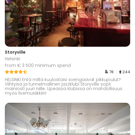
Storyville
Helsinki
From € 3 500 minimum spend
78
244
HELSINKI Entä miltä kuulostaisi svengaavat pikkujoulut?
Viihtyisä ja tunnelmallinen jazzklubi Storyville sopii
mainiosti juuri niille. Upeassa klubissa on mahdollisuus
myös livemusiikkiin!