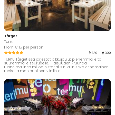
Tårget
Turku
From € 15 per person
120
300
TURKU Tårgetissa järjestät pikkujoulut pienemmälle tai
suuremmalle seurueelle. Tilaisuuden kruunaa
tunnelmallinen miljöö historiallisin jäljin sekä erinomainen
ruoka ja monipuolinen viinilista.