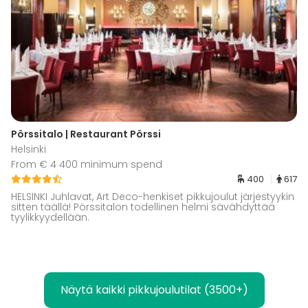
Pörssitalo | Restaurant Pörssi
Helsinki
From € 4 400 minimum spend
400
617
HELSINKI Juhlavat, Art Deco-henkiset pikkujoulut järjestyykin
sitten täällä! Pörssitalon todellinen helmi sävähdyttää
tyylikkyydellään.
Näytä kaikki pikkujoulutilat (3500+)