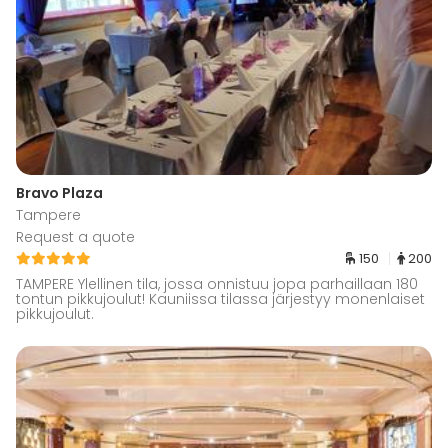
Bravo Plaza
Tampere
Request a quote
150
200
TAMPERE Ylellinen tila, jossa onnistuu jopa parhaillaan 180
tontun pikkujoulut! Kauniissa tilassa järjestyy monenlaiset
pikkujoulut.