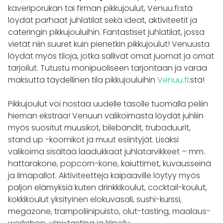
kaveriporukan tai firman pikkujoulut, Venuu.fi:stä
löydät parhaat juhlatilat sekä ideat, aktiviteetit ja
cateringin pikkujouluihin. Fantastiset juhlatilat, jossa
vietät niin suuret kuin pienetkin pikkujoulut! Venuusta
löydät myös tiloja, jotka sallivat omat juomat ja omat
tarjoilut. Tutustu monipuoliseen tarjontaan ja varaa
maksutta täydellinen tila pikkujouluihin
Venuu.fi
:stä!
Pikkujoulut voi nostaa uudelle tasolle tuomalla peliin
hieman ekstraa! Venuun valikoimasta löydät juhliin
myös suositut muusikot, bilebändit, trubaduurit,
stand up -koomikot ja muut esiintyjät. Lisäksi
valikoima sisältää laadukkaat juhlatarvikkeet – mm.
hattarakone, popcorn-kone, kaiuttimet, kuvausseinä
ja ilmapallot. Aktiviteetteja kaipaaville löytyy myös
paljon elämyksiä kuten drinkkikoulut, cocktail-koulut,
kokkikoulut yksityinen elokuvasali, sushi-kurssi,
megazone, trampoliinipuisto, olut-tasting, maalaus-