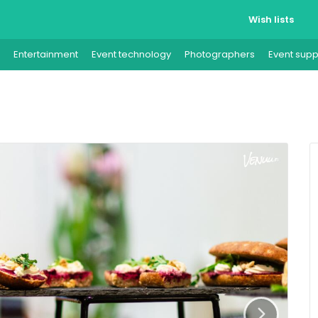
Wish lists
Entertainment
Event technology
Photographers
Event supp