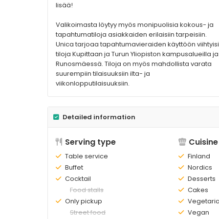
lisää!
Valikoimasta löytyy myös monipuolisia kokous- ja
tapahtumatiloja asiakkaiden erilaisiin tarpeisiin.
Unica tarjoaa tapahtumavieraiden käyttöön viihtyis
tiloja Kupittaan ja Turun Yliopiston kampusalueilla ja
Runosmäessä. Tiloja on myös mahdollista varata
suurempiin tilaisuuksiin ilta- ja
viikonlopputilaisuuksiin.
Detailed information
Serving type
Cuisine
Existing:
Table service
Existing:
Finland
Existing:
Buffet
Existing:
Nordics
Existing:
Cocktail
Existing:
Desserts
Not
Food stalls
Existing:
Cakes
existing:
Existing:
Only pickup
Existing:
Vegetari
Not
Street food
Existing:
Vegan