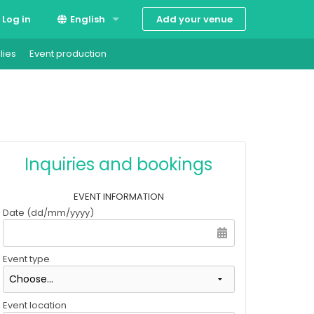
Add your venue
Log in
English
lies
Event production
Suomi
Svenska
Inquiries and bookings
EVENT INFORMATION
Date (dd/mm/yyyy)
Event type
Event location