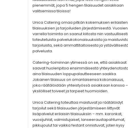
pienemmät, jopa 5 hengen tilaisuudet asiakkaan
valitsemissa tiloissa!
Unica Catering omaa pitkän kokemuksen erilaisten
tilaisuuksien ja tarjoiluiden järjestämisestä. Vuosien
varrella toiminta on saanut kiitosta niin vastuullisesti
toteutetuista palvelukokonaisuuksista ja maistuvist
tarjoiluista, sekä ammattitaitoisesta ja ystävällisest
palvelusta.
Catering-toiminnan ytimessä on se, että asiakkaat
saavat huolenpitoa ensimmäisestä yhteydenotost
aina tilaisuuden loppupalautteeseen saakka.
Jokainen tilaisuus on omanlaisensa kokonaisuus,
joka räätälöidään yhteistyössä asiakkaan kanssa –
yksilölliset toiveet ja tarpeet huomioiden.
Unica Catering toteuttaa maistuvat ja räätälöidyt
tarjoilut sekä tilaisuuden järjestämiseen liittyvät
lisäpalvelut erilaisiin tilaisuuksiin – mm. karonkat,
vuosijuhlat, valmistujaiset, lanseeraustapahtumat,
pikkujoulut tai vaikka festarit onnistuvat, joten kysy