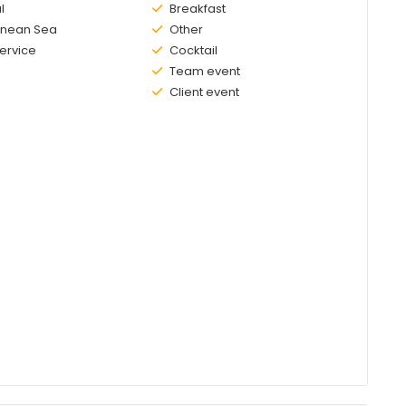
l
Existing:
Breakfast
anean Sea
Existing:
Other
ervice
Existing:
Cocktail
Existing:
Team event
Existing:
Client event