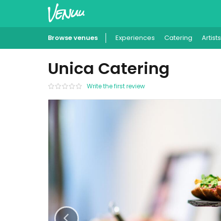
Browse venues
Experiences
Catering
Artists
Unica Catering
Write the first review