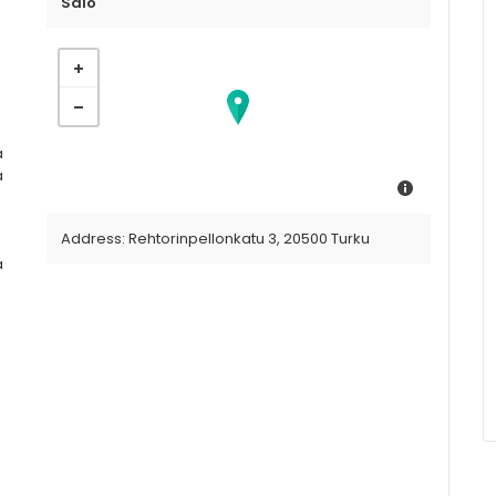
Salo
a
ä
Address:
Rehtorinpellonkatu 3, 20500 Turku
a