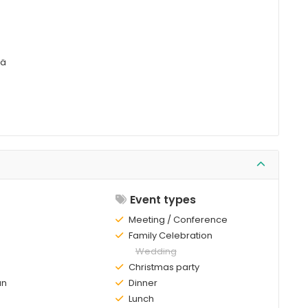
iä
Event types
Existing:
Meeting / Conference
Existing:
Family Celebration
Not
Wedding
existing:
Existing:
Christmas party
an
Existing:
Dinner
Existing:
Lunch