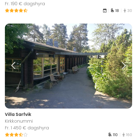
Fr. 190 € dagshyra
18
30
Villa Sarfvik
Kirkkonummi
Fr. 1 450 € dagshyra
110
160