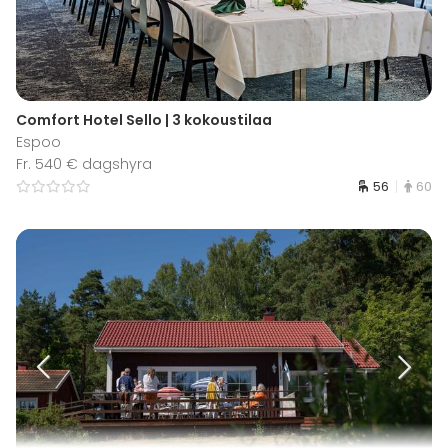
Comfort Hotel Sello | 3 kokoustilaa
Espoo
Fr. 540 € dagshyra
56
60