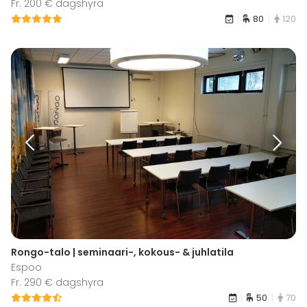
Fr. 200 € dagshyra
80
120
Rongo-talo | seminaari-, kokous- & juhlatila
Espoo
Fr. 290 € dagshyra
50
70