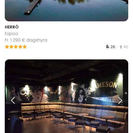
HERRÖ
Espoo
Fr. 1 290 € dagshyra
26
40