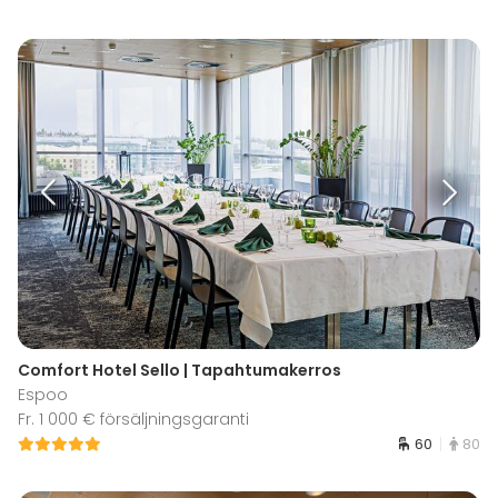
Comfort Hotel Sello | Tapahtumakerros
Espoo
Fr. 1 000 € försäljningsgaranti
60
80