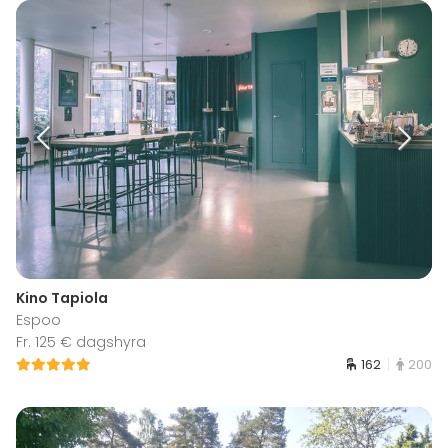
Kino Tapiola
Espoo
Fr. 125 € dagshyra
162
200