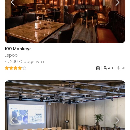
100 Monkeys
Espoo
Fr. 200 € dagshyra
40
50