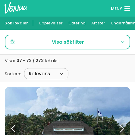
MENY
Sök lokaler
Upplevelser
Minneslista
Catering
Artister
Underhållni
Logga in
Visa sökfilter
Svenska
Visar
37 - 72 / 272
lokaler
Lägg till din lokal
Sortera
: