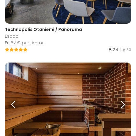
Technopolis Otaniemi / Panorama
Espoo
Fr. 62 € per timme
24
30