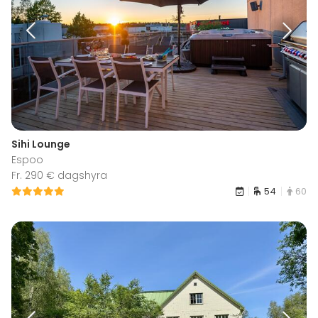
Sihi Lounge
Espoo
Fr. 290 € dagshyra
54
60