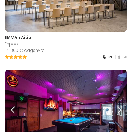
EMMAn Aitio
Espoo
Fr. 800 € dagshyra
120
150