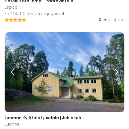
Hotelli Korpilampi | Pääravintola
Espoo
Fr. 7 500 € försäljningsgaranti
250
250
Luoman Kylätalo Ljusdala | Juhlasali
Luoma