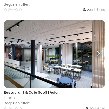
Begär en offert
208
280
Restaurant & Cafe SooS | Aula
Espoo
Begär en offert
90
130