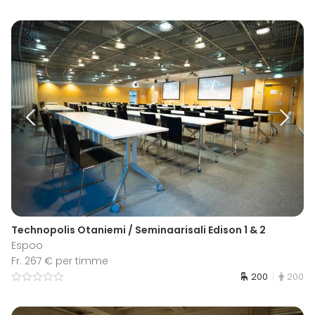
Technopolis Otaniemi / Seminaarisali Edison 1 & 2
Espoo
Fr. 267 € per timme
200
200