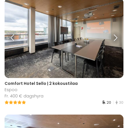
Comfort Hotel Sello | 2 kokoustilaa
Espoo
Fr. 400 € dagshyra
20
30