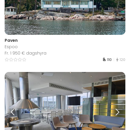
Paven
Espoo
Fr. 1 950 € dagshyra
110
120