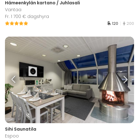
Hämeenkylän kartano / Juhlasali
Vantaa
Fr. 1 700 € dagshyra
120
200
Sihi Saunatila
Espoo