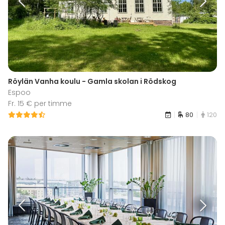
Röylän Vanha koulu - Gamla skolan i Rödskog
Espoo
Fr. 15 € per timme
80
120