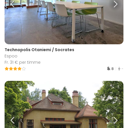
Technopolis Otaniemi / Socrates
Espoo
Fr. 31 € per timme
8
-