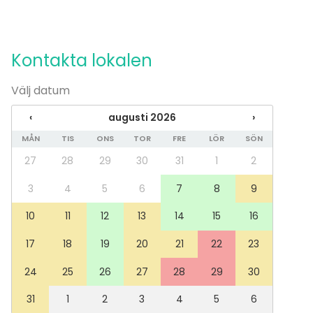
Setin hinta : 50€
juhlavalaistusta ja valotykki + valkokangas. Bygård
tunnelmallinen ja hyvin mahtui 60 ihmisistä juhlimaan.
on helmi länsivantaan lähiön keskellä!
Rikkinäisistä ja kadonneista osista laskutetaan.
Kontakta lokalen
Tilan yhteyshenkilön kanssa oli myös helppoa
kommunikoida sähköpostitse.
Välj datum
‹
augusti 2026
›
MÅN
TIS
ONS
TOR
FRE
LÖR
SÖN
27
28
29
30
31
1
2
3
4
5
6
7
8
9
10
11
12
13
14
15
16
17
18
19
20
21
22
23
24
25
26
27
28
29
30
31
1
2
3
4
5
6