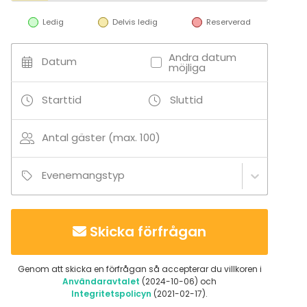
Ledig
Delvis ledig
Reserverad
Andra datum
Datum
möjliga
Starttid
Sluttid
Antal gäster (max. 100)
Evenemangstyp
Skicka förfrågan
Genom att skicka en förfrågan så accepterar du villkoren i
Användaravtalet
(2024-10-06) och
Integritetspolicyn
(2021-02-17).