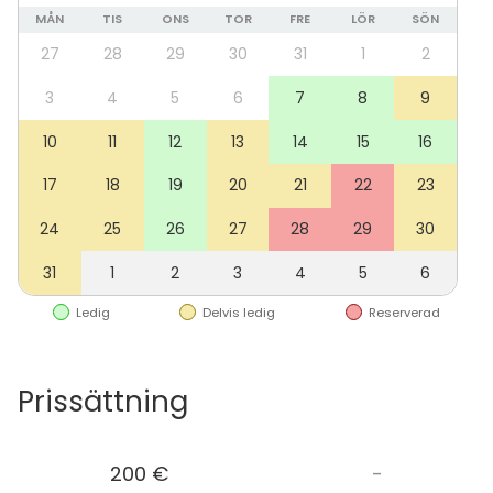
miellyttävän.
MÅN
TIS
ONS
TOR
FRE
LÖR
SÖN
27
28
29
30
31
1
2
Bygård sopii monenlaisiin juhliin ja tilaisuuksiin – oli
kyseessä sitten syntymäpäivät, ristiäiset, häät,
3
4
5
6
7
8
9
muistotilaisuus tai yhdistyksen tapahtuma. Tilat
10
11
12
13
14
15
16
mukautuvat joustavasti 20–100 hengelle, ja ne on
suunniteltu esteettömiksi, joten myös
17
18
19
20
21
22
23
liikuntarajoitteiset vieraat on otettu huomioon.
24
25
26
27
28
29
30
Tervetuloa järjestämään onnistunut ja
31
1
2
3
4
5
6
lämminhenkinen juhla Bygårdissa!
Ledig
Delvis ledig
Reserverad
Prissättning
200 €
-