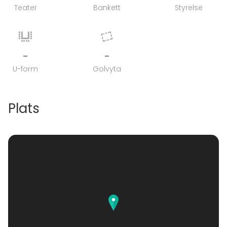
Teater
Bankett
Styrelse
-
-
U-form
Golvyta
Plats