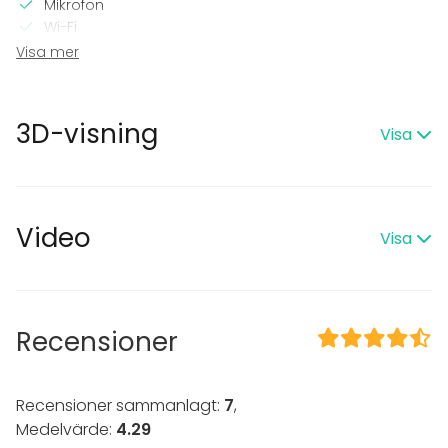
Mikrofon
Wi-Fi
Visa mer
I lokalen
Trädgård
3D-visning
Visa
Utrustning
Kök i kundens bruk
Scen
Evenemang
Video
Visa
Fest
Bröllop
Spa / relax / bastu
Middag / Lunch
Recensioner
Möte
Konferens
Mässa / Utställning
Recensioner sammanlagt:
7
,
Föreställning / show
Medelvärde:
4.29
Rekreation