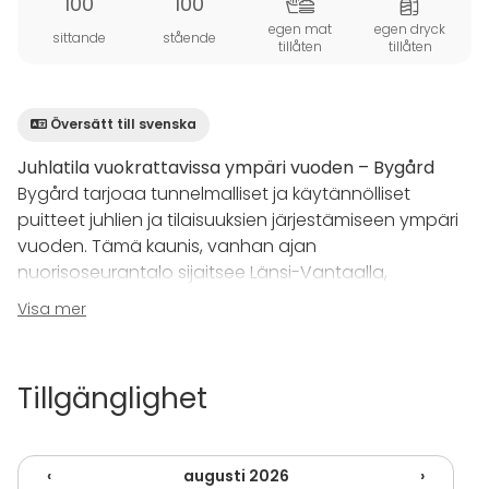
100
100
egen mat
egen dryck
sittande
stående
tillåten
tillåten
Översätt till svenska
Juhlatila vuokrattavissa ympäri vuoden – Bygård
Bygård tarjoaa tunnelmalliset ja käytännölliset
puitteet juhlien ja tilaisuuksien järjestämiseen ympäri
vuoden. Tämä kaunis, vanhan ajan
nuorisoseurantalo sijaitsee Länsi-Vantaalla,
rauhallisella alueella, mutta silti hyvien kulkuyhteyksien
Visa mer
päässä.
Tilasta löytyy noin 100 m² kokoinen juhlasali, jossa on
Tillgänglighet
myös esiintymislava – täydellinen esimerkiksi puheita,
esityksiä tai live-musiikkia varten. Lisäksi käytössäsi on
hyvin varusteltu keittiö, eteistila ja muut tarvittavat
‹
augusti 2026
›
oheistilat, jotka tekevät tilaisuudestasi sujuvan ja