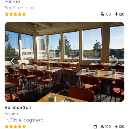
Vantaa
Begär en offert
100
120
Valimon Sali
Helsinki
Fr. 395 € dagshyra
100
100