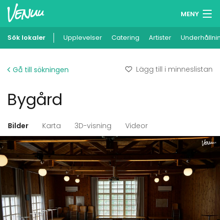
MENY
Sök lokaler
Upplevelser
Minneslista
Catering
Artister
Underhållni
Logga in
Lägg till i minneslistan
Gå till sökningen
Svenska
Bygård
Lägg till din lokal
Bilder
Karta
3D-visning
Videor