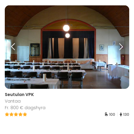
Seutulan VPK
Vantaa
Fr. 800 € dagshyra
100
130