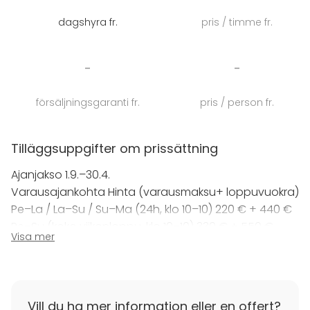
dagshyra fr.
pris / timme fr.
-
-
försäljningsgaranti fr.
pris / person fr.
Tilläggsuppgifter om prissättning
Ajanjakso 1.9.–30.4.
Varausajankohta Hinta (varausmaksu+ loppuvuokra)
Pe–La / La–Su / Su–Ma (24h, klo 10–10) 220 € + 440 €
Pe–Su (koko viikonloppu, klo 10–10) 330 € + 550 €
Visa mer
Arki-ilta (esim. klo 17–22) 110 € + 110 €
Ajanjakso 1.5.–31.8.
Varausajankohta Hinta (varausmaksu+ loppuvuokra)
Vill du ha mer information eller en offert?