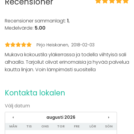
Recensioner
Evenemang
Fest
Bröllop
Recensioner sammanlagt:
1
,
Spa / relax / bastu
Medelvärde:
5.00
Middag / Lunch
Möte
Konferens
Pirjo Heiskanen
2018-02-03
Mässa / Utställning
Mukava kokoustila yläkerrassa ja todella viihtyisä sali
Föreställning / show
alhaalla. Tarjoilut olivat erinomaisia ja hyvää palvelua
Rekreation
kautta linjan. Voin lämpimästi suositella
Stuga / boende
Upplevelse / aktivitet
Julbord / Julfest
Kontakta lokalen
Lokal
Mötesrum
Välj datum
Herrgård / Villa
‹
augusti 2026
›
MÅN
TIS
ONS
TOR
FRE
LÖR
SÖN
Tilläggsuppgifter om aktiviteter