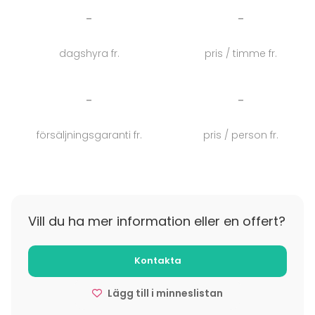
Katso myös:
Villa Elfvik / Juhlatila
-
-
Villa Elfvik sijaitsee Espoon Ruukinrannassa, hyvien
dagshyra fr.
pris / timme fr.
kulkuyhteyksien päässä. Parkkitilaa löytyy runsaasti ja
pihamiljööstä alkavat luontopolut.
-
-
försäljningsgaranti fr.
pris / person fr.
Vill du ha mer information eller en offert?
Kontakta
Lägg till i minneslistan