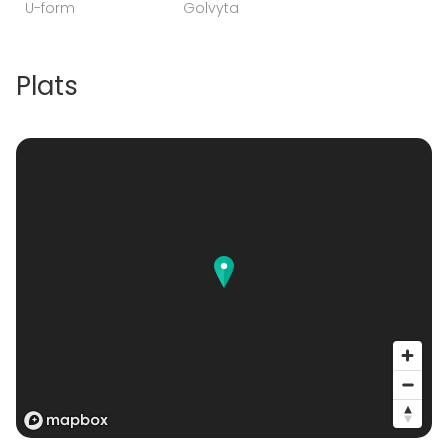
U-form
Golvyta
Plats