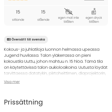
15
15
egen mat inte
egen dryck
sittande
stående
tillåten
tillåten
Översätt till svenska
Kokous- ja juhlatiloja luonnon helmassa upeassa
Jugend huvilassa. Talon yläkerrassa on pieni
kokoustila Uuttu, johon mahtuu n. 15 hlöä. Tämä tila
on käytettävissä talon aukioloaikoina. Uutusta löydät
tarvittaessa datatykin, piirtoheittimen, diaprojektorin,
valkokankaan sekä fläppi- ja liitutaulut.
Visa mer
Iltaisin kokous- ja juhlatilana on käytettävissä koko
talon alakerta. Tällöin käytettävissä ovat alakerran
Prissättning
tilat, joista pääsalin puolelle mahtuu n. 50 hlöä silloin
kun kaikki vieraat istuvat.