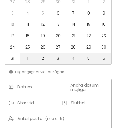
27
28
29
30
31
1
2
Villa Elfvikin luontotalossa oleva vaihtuva- (mm.
vuoden luontokuva ) sekä pysyvä näyttely ovat
3
4
5
6
7
8
9
kokous- ja juhlavieraidemme vapaassa käytössä.
10
11
12
13
14
15
16
17
18
19
20
21
22
23
24
25
26
27
28
29
30
31
1
2
3
4
5
6
Tillgänglighet via förfrågan
Andra datum
Datum
möjliga
Starttid
Sluttid
Antal gäster (max. 15)