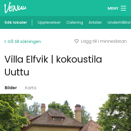
MENY
Sök lokaler
Upplevelser
Minneslista
Catering
Artister
Underhållni
Logga in
Lägg till i minneslistan
Gå till sökningen
Svenska
Villa Elfvik | kokoustila
Lägg till din lokal
Uuttu
Bilder
Karta