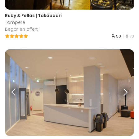
Ruby & Fellas | Takabaari
Tampere
Begär en offert
50
70