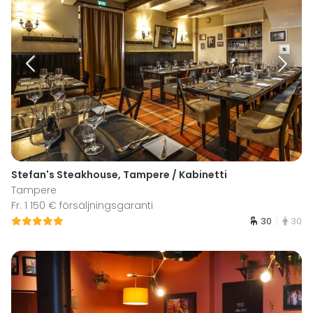
Stefan's Steakhouse, Tampere / Kabinetti
Tampere
Fr. 1 150 € försäljningsgaranti
30
30