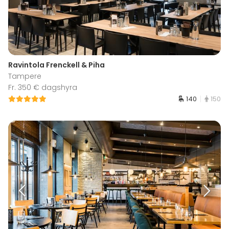
Ravintola Frenckell & Piha
Tampere
Fr. 350 € dagshyra
140
150