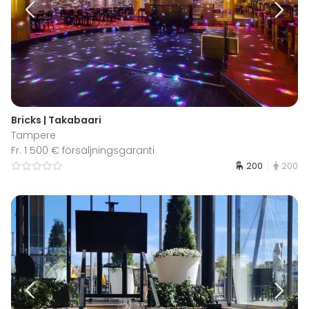
Bricks | Takabaari
Tampere
Fr. 1 500 € försäljningsgaranti
200
200