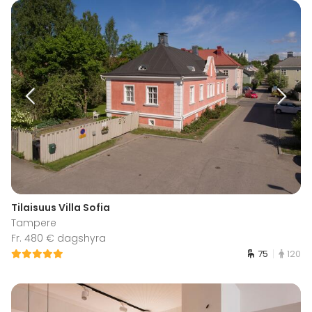
Tilaisuus Villa Sofia
Tampere
Fr. 480 € dagshyra
75
120