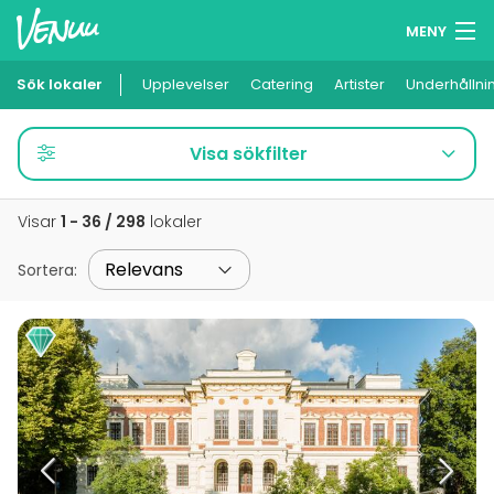
MENY
Sök lokaler
Upplevelser
Minneslista
Catering
Artister
Underhållni
Logga in
Visa sökfilter
Svenska
Visar
1 - 36 / 298
lokaler
Lägg till din lokal
Sortera
: