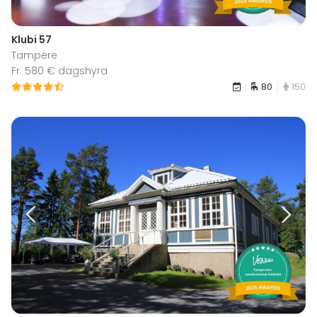
Klubi 57
Tampere
Fr. 580 € dagshyra
80
150