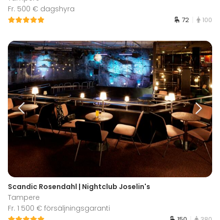
Fr. 500 € dagshyra
72
100
Scandic Rosendahl | Nightclub Joselin's
Tampere
Fr. 1 500 € försäljningsgaranti
150
380