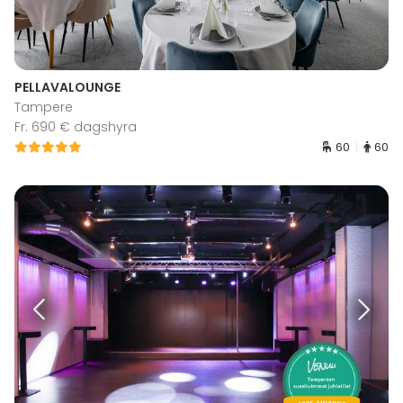
PELLAVALOUNGE
Tampere
Fr. 690 € dagshyra
60
60