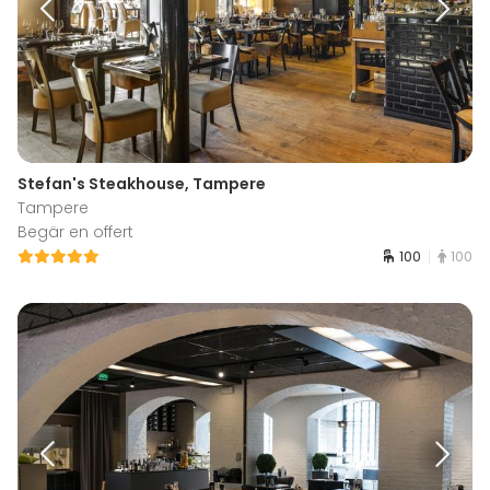
Stefan's Steakhouse, Tampere
Tampere
Begär en offert
100
100