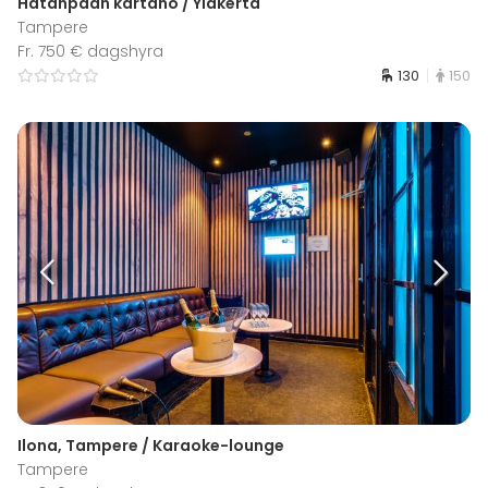
Hatanpään kartano / Yläkerta
Tampere
Fr. 750 € dagshyra
130
150
Ilona, Tampere / Karaoke-lounge
Tampere