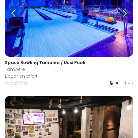
Space Bowling Tampere / Uusi Puoli
Tampere
Begär en offert
30
40