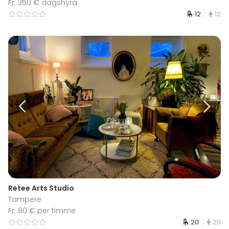
Fr. 350 € dagshyra
12
12
Retee Arts Studio
Tampere
Fr. 80 € per timme
20
20