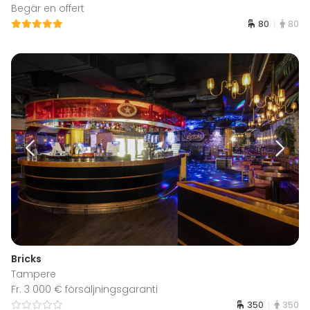
Begär en offert
80
80
Bricks
Tampere
Fr. 3 000 € försäljningsgaranti
350
350