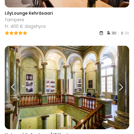
LilyLounge Kehräsaari
Tampere
Fr. 400 € dagshyra
30
30