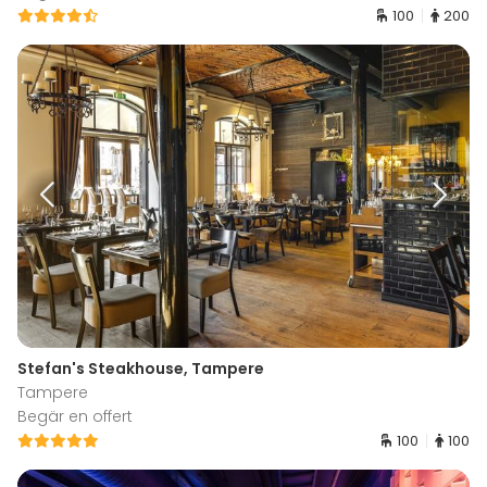
100
200
Stefan's Steakhouse, Tampere
Tampere
Begär en offert
100
100