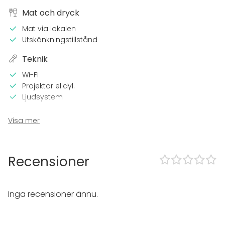
Mat och dryck
Mat via lokalen
Utskänkningstillstånd
Teknik
Wi-Fi
Projektor el.dyl.
Ljudsystem
Utrustning
Visa mer
Servis
Evenemang
Recensioner
Fest
Bröllop
Spa / relax / bastu
Inga recensioner ännu.
Middag / Lunch
Möte
Konferens