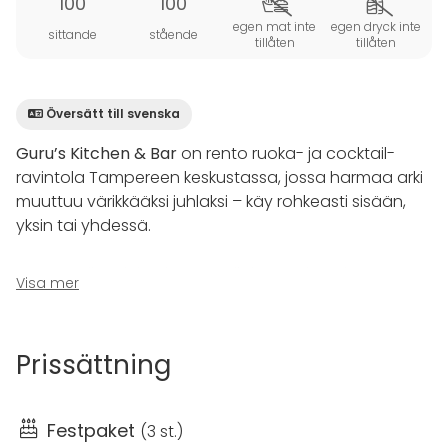
100
100
egen mat inte
egen dryck inte
sittande
stående
tillåten
tillåten
Översätt till svenska
Guru’s Kitchen & Bar
on rento ruoka- ja cocktail-
ravintola Tampereen keskustassa, jossa harmaa arki
muuttuu värikkääksi juhlaksi – käy rohkeasti sisään,
yksin tai yhdessä.
Guru sopii mainiosti myös erilaisten yritys- ja
Visa mer
yksityistilaisuuksien pitopaikaksi. Ravintolassa voi
järjestää erinomaisesti tapahtumia viikon ympäri – ja
Guru's on varattavissa myös esimerkiksi ristiäisten
Prissättning
taikka nimiäisten viettoon ravintolan ollessa muutoin
suljettuna!
Festpaket
(
3 st.
)
Viihtyisässä ravintolassa on asiakaspaikkoja noin 100.