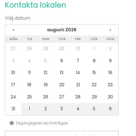
Kontakta lokalen
Mässa / Utställning
Föreställning / show
Välj datum
Rekreation
Stuga / boende
‹
augusti 2026
›
Upplevelse / aktivitet
Julbord / Julfest
MÅN
TIS
ONS
TOR
FRE
LÖR
SÖN
27
28
29
30
31
1
2
Lokal
Restaurang
3
4
5
6
7
8
9
Bar
10
11
12
13
14
15
16
17
18
19
20
21
22
23
24
25
26
27
28
29
30
31
1
2
3
4
5
6
Tillgänglighet via förfrågan