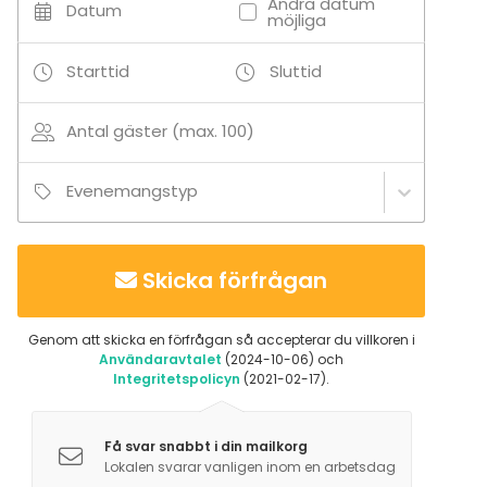
Andra datum
Datum
möjliga
Starttid
Sluttid
Antal gäster (max. 100)
Evenemangstyp
Skicka förfrågan
Genom att skicka en förfrågan så accepterar du villkoren i
Användaravtalet
(2024-10-06) och
Integritetspolicyn
(2021-02-17).
Få svar snabbt i din mailkorg
Lokalen svarar vanligen inom en arbetsdag