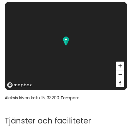
Aleksis kiven katu 15
,
33200
Tampere
Tjänster och faciliteter