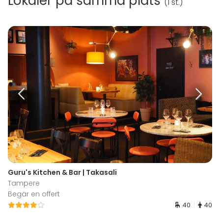
Lokaler på samma plats
(
1 st.
)
Guru's Kitchen & Bar | Takasali
Tampere
Begär en offert
40
40