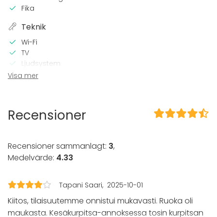
Fika
Teknik
Wi-Fi
TV
Ljudsystem
Visa mer
I lokalen
Tillgänglighetsanpassad
Recensioner
Utrustning
Whiteboard / Blädderblock
Servis
Recensioner sammanlagt:
3
,
Medelvärde:
4.33
Evenemang
Fest
Tapani Saari
2025-10-01
Bröllop
Spa / relax / bastu
Kiitos, tilaisuutemme onnistui mukavasti. Ruoka oli
Middag / Lunch
maukasta. Kesäkurpitsa-annoksessa tosin kurpitsan