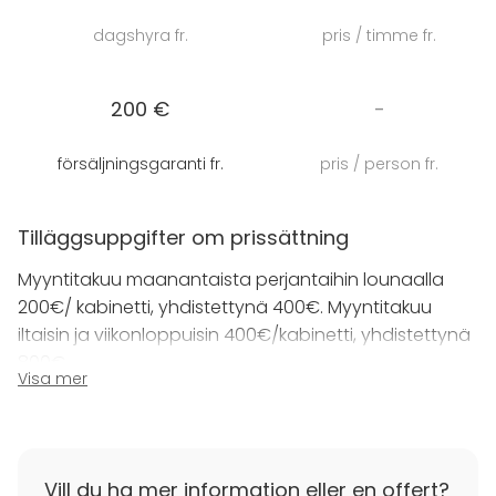
20 henkilöä. Pöytä on myös mahdollista järjestellä U-
dagshyra fr.
pris / timme fr.
muotoon. Kabinetin varusteluihin kuuluu 52-
tuumainen taulu-tv, wi-fi ja fläppitaulu. Tila on
mahdollista yhdistää viereisen kabinetin kanssa,
200 €
-
jolloin tilaan mahtuu yhteensä jopa 40 henkeä.
försäljningsgaranti fr.
pris / person fr.
Tervetuloa aitoon miljööseen – Espanjan aurinko
paistaa Saludissa joka päivä!
Tilläggsuppgifter om prissättning
Myyntitakuu maanantaista perjantaihin lounaalla
200€/ kabinetti, yhdistettynä 400€. Myyntitakuu
iltaisin ja viikonloppuisin 400€/kabinetti, yhdistettynä
800€.
Visa mer
Vill du ha mer information eller en offert?