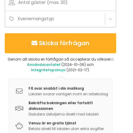
Antal gäster (max. 20)
Evenemangstyp
Skicka förfrågan
Genom att skicka en förfrågan så accepterar du villkoren i
Användaravtalet
(2024-10-06) och
Integritetspolicyn
(2021-02-17).
Få svar snabbt i din mailkorg
Lokalen svarar vanligen inom en arbetsdag
Bekräfta bokningen eller fortsätt
diskussionen
Diskutera detaljerna direkt med lokalen
Venuu är en gratis tjänst
Betala direkt till lokalen utan extra avgifter