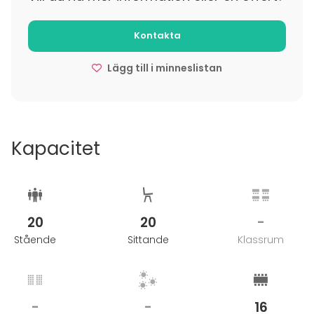
Kontakta
Lägg till i minneslistan
Kapacitet
20
20
-
Stående
Sittande
Klassrum
-
-
16