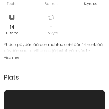
Teater
Bankett
Styrelse
14
-
U-form
Golvyta
Yhden pöydän ääreen mahtuu enintään 14 henkilöä,
pöydän saa tarvittaessa järjestettyä myös U-
muotoon. Kahteen vierekkäiseen pöytään voidaan
Visa mer
mukavasti sijoittaa 20 henkilöä.
Jos kabinetin yhdistää viereisen kabinetin 2 kanssa,
Plats
tilaan mahtuu yhteensä max 40hlö.