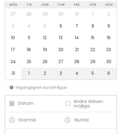
Kabinetit sijaitsevat ravintolan alakerrassa, johon
Teidän palveluun olen todella tyytyväinen
MÅN
TIS
ONS
TOR
FRE
LÖR
SÖN
esteetön kulku.
Terveisin,
27
28
29
30
31
1
2
Tapani ja Marjatta Saari
3
4
5
6
7
8
9
10
11
12
13
14
15
16
17
18
19
20
21
22
23
24
25
26
27
28
29
30
31
1
2
3
4
5
6
Tillgänglighet via förfrågan
Andra datum
Datum
möjliga
Starttid
Sluttid