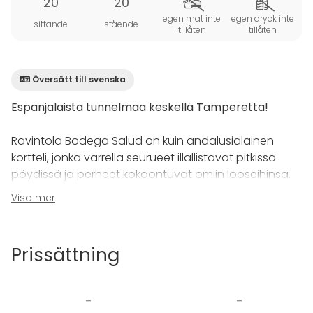
20
20
egen mat inte
egen dryck inte
sittande
stående
tillåten
tillåten
Översätt till svenska
Espanjalaista tunnelmaa keskellä Tamperetta!
Ravintola Bodega Salud on kuin andalusialainen
kortteli, jonka varrella seurueet illallistavat pitkissä
pöydissä ja perheet kokoontuvat omiin looseihinsa.
Saludin sokkeloinen ruokaravintola kabinetteineen
Visa mer
tarjoaa myös oivalliset puitteet erilaisille yritys- tai
yksityistilaisuuksille.
Prissättning
Kabinetti 1 sopii mainiosti kokouksiin ja intiimeihin
illallistilaisuuksiin. Kabinettiin mahtuu yhden pitkän
pöydän äärelle enintään 14 henkilöä. Kahteen
-
-
vierekkäiseen pöytään voidaan sijoittaa mukavasti