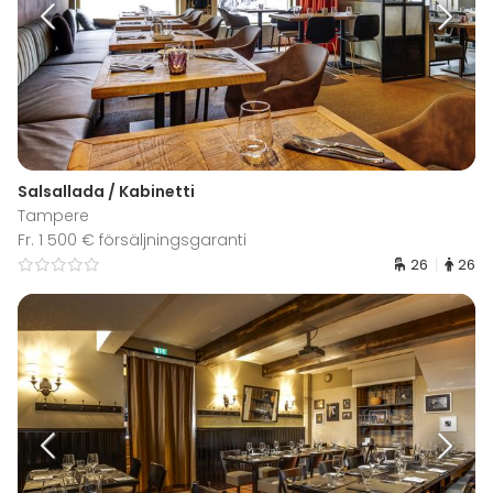
Salsallada / Kabinetti
Tampere
Fr. 1 500 € försäljningsgaranti
26
26