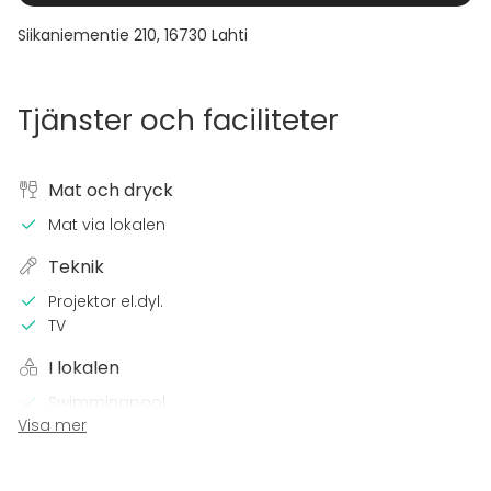
Siikaniementie 210
,
16730
Lahti
Tjänster och faciliteter
Mat och dryck
Mat via lokalen
Teknik
Projektor el.dyl.
TV
I lokalen
Swimmingpool
Visa mer
Bastu
Övernattningsmöjlighet