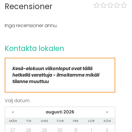
Evenemang
Recensioner
Fest
Bröllop
Spa / relax / bastu
Inga recensioner ännu.
Middag / Lunch
Möte
Konferens
Kontakta lokalen
Mässa / Utställning
Föreställning / show
Rekreation
Stuga / boende
Kesä-elokuun viikonloput ovat tällä
Upplevelse / aktivitet
hetkellä varattuja - ilmoitamme mikäli
Julbord / Julfest
tilanne muuttuu
Lokal
Välj datum
Bankettsal
Anpassningsbar lokal
‹
augusti 2026
›
Bastu
Mötesrum
MÅN
TIS
ONS
TOR
FRE
LÖR
SÖN
27
28
29
30
31
1
2