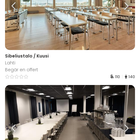
Sibeliustalo / Kuusi
Lahti
Begär en offert
110
140