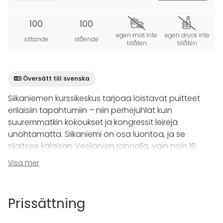
100
100
egen mat inte
egen dryck inte
sittande
stående
tillåten
tillåten
Översätt till svenska
Siikaniemen kurssikeskus tarjoaa loistavat puitteet
erilaisiin tapahtumiin – niin perhejuhlat kuin
suuremmatkin kokoukset ja kongressit leirejä
unohtamatta. Siikaniemi on osa luontoa, ja se
sijaitsee kalaisan Vesijärven rannalla, vain noin 16
kilometrin päässä Lahdesta.
Visa mer
Keskuksen
päärakennus
pitää sisällään kabinetin,
monitoimihuoneen, takkahuoneen, majoituspaikkoja,
Prissättning
ruokasalin, juhlasalin sekä saunan ja uima-altaan.
Järjestät päärakennuksen tiloissa monipuolisesti niin