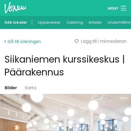
MENY
Sök lokaler
Upplevelser
Minneslista
Catering
Artister
Underhållni
Logga in
Lägg till i minneslistan
Gå till sökningen
Svenska
Siikaniemen kurssikeskus |
Lägg till din lokal
Päärakennus
Bilder
Karta