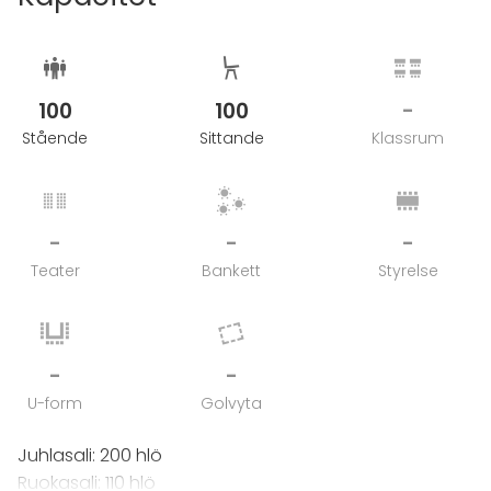
100
100
-
Stående
Sittande
Klassrum
-
-
-
Teater
Bankett
Styrelse
-
-
U-form
Golvyta
Juhlasali: 200 hlö
Ruokasali: 110 hlö