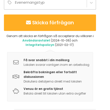
Evenemangstyp
Skicka förfrågan
Genom att skicka en förfrågan så accepterar du villkoren i
Användaravtalet
(2024-10-06) och
Integritetspolicyn
(2021-02-17).
Få svar snabbt i din mailkorg
Lokalen svarar vanligen inom en arbetsdag
Bekräfta bokningen eller fortsätt
diskussionen
Diskutera detaljerna direkt med lokalen
Venuu är en gratis tjänst
Betala direkt till lokalen utan extra avgifter