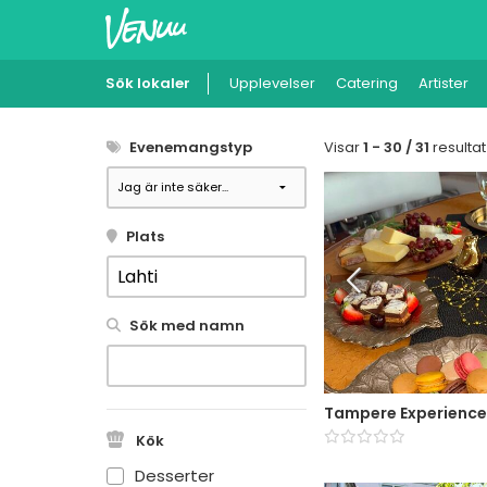
Sök lokaler
Upplevelser
Catering
Artister
Evenemangstyp
Visar
1 - 30 / 31
resultat
Plats
Sök med namn
Tampere Experience
Kök
Desserter