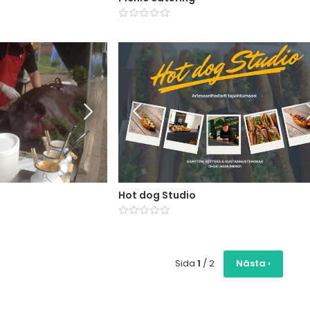
Hot dog Studio
Sida
1
/
2
Nästa
›