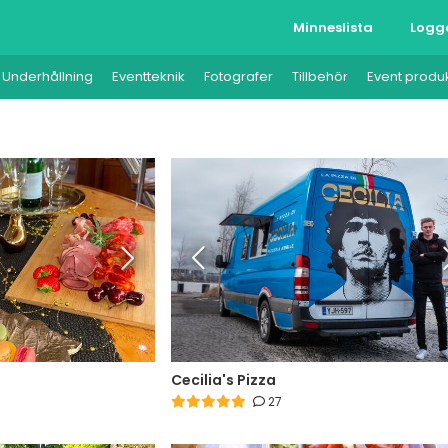
Minneslista
Logg
Underhållning
Eventteknik
Fotografer
Tillbehör
Event produ
Cecilia's Pizza
27