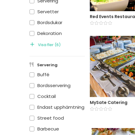
Servering
Servetter
Red Events Restaura
Bordsdukar
Dekoration
Visa fler
(
6
)
Servering
Buffé
Bordsservering
Cocktail
MySate Catering
Endast upphämtning
Street food
Barbecue