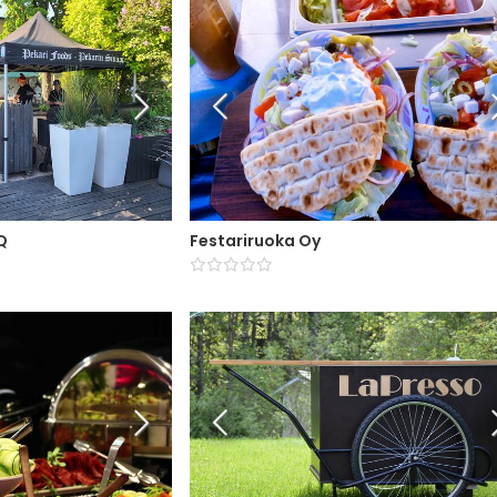
Q
Festariruoka Oy