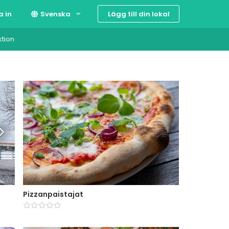
Lägg till din lokal
a in
Svenska
ktion
Suomi
English
Pizzanpaistajat