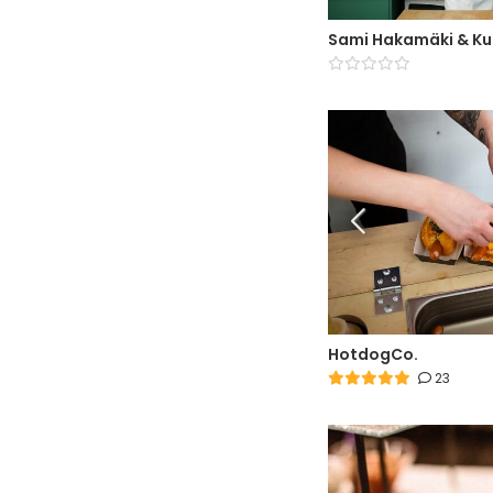
Sami Hakamäki & K
HotdogCo.
23