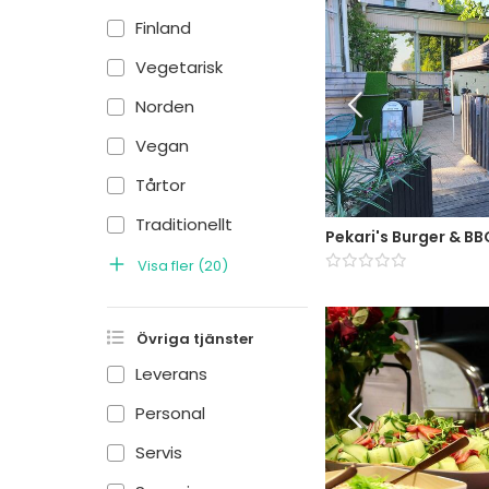
Finland
Vegetarisk
Norden
Vegan
Tårtor
Traditionellt
Pekari's Burger & BB
Visa fler
(
20
)
Övriga tjänster
Leverans
Personal
Servis