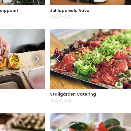
umppanit
Juhlapalvelu Aava
Stallgården Catering