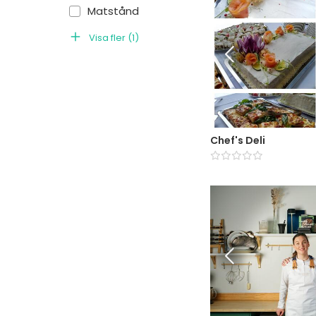
Matstånd
Visa fler
(
1
)
Chef's Deli