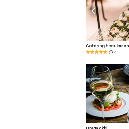
Catering Henriksson
2
OmaKokki