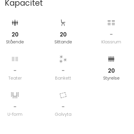
Kapacitet
20
20
-
Stående
Sittande
Klassrum
-
-
20
Teater
Bankett
Styrelse
-
-
U-form
Golvyta