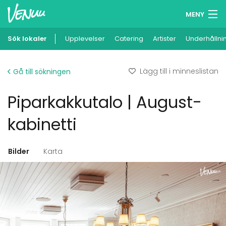
MENY
Sök lokaler
Upplevelser
Minneslista
Catering
Artister
Underhållni
Logga in
Lägg till i minneslistan
Gå till sökningen
Svenska
Piparkakkutalo | August-
Lägg till din lokal
kabinetti
Bilder
Karta