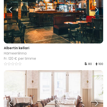
Albertin kellari
Hämeenlinna
Fr. 120 € per timme
80
100