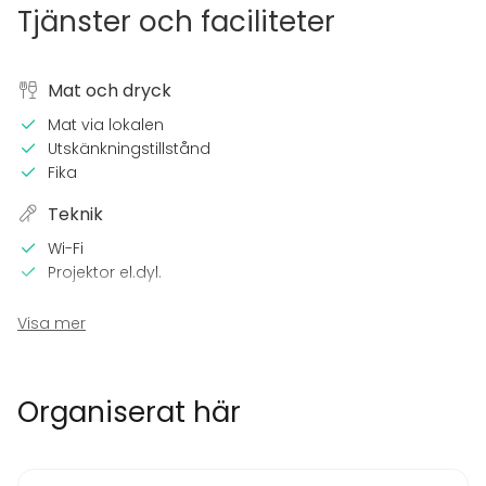
Tjänster och faciliteter
Mat och dryck
Mat via lokalen
Utskänkningstillstånd
Fika
Teknik
Wi-Fi
Projektor el.dyl.
Utrustning
Visa mer
Servis
Evenemang
Organiserat här
Fest
Bröllop
Spa / relax / bastu