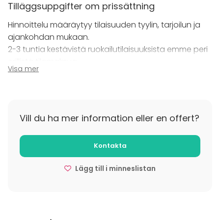
Otathan yhteyttä myyntipalveluun, ja kysy lisää!
Tilläggsuppgifter om prissättning
Hinnoittelu määräytyy tilaisuuden tyylin, tarjoilun ja
ajankohdan mukaan.
2-3 tuntia kestävistä ruokailutilaisuuksista emme peri
erillistä tilamaksua.
Visa mer
Kokous- ja kahvitilaisuudet alk. 120€/2h + tarjoilut.
Vill du ha mer information eller en offert?
Kontakta
Lägg till i minneslistan