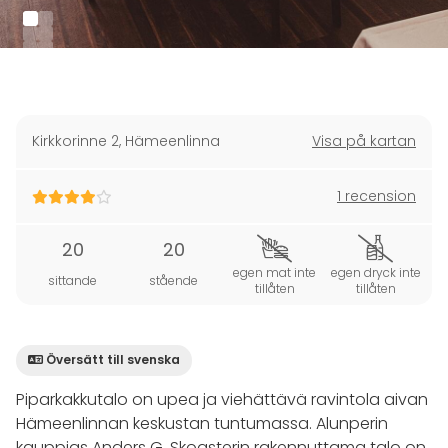
Kirkkorinne 2
,
Hämeenlinna
Visa på kartan
1 recension
20
20
egen mat inte
egen dryck inte
sittande
stående
tillåten
tillåten
Översätt till svenska
Piparkakkutalo on upea ja viehättävä ravintola aivan
Hämeenlinnan keskustan tuntumassa. Alunperin
kauppias Anders G. Skogsterin rakennuttama talo on