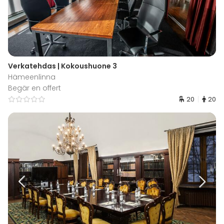
Verkatehdas | Kokoushuone 3
Hämeenlinna
Begär en offert
20
20