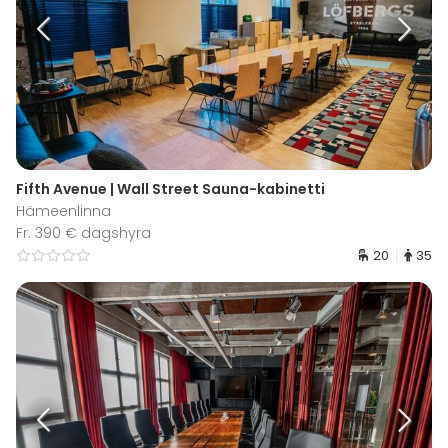
Fifth Avenue | Wall Street Sauna-kabinetti
Hämeenlinna
Fr. 390 € dagshyra
20
35