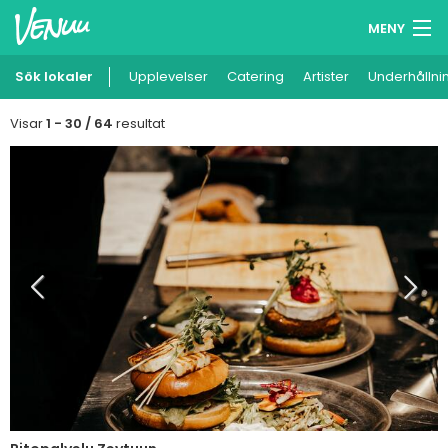
MENY
Sök lokaler
Upplevelser
Minneslista
Catering
Artister
Underhållni
Logga in
Visar
1 - 30 / 64
resultat
Svenska
Lägg till din lokal