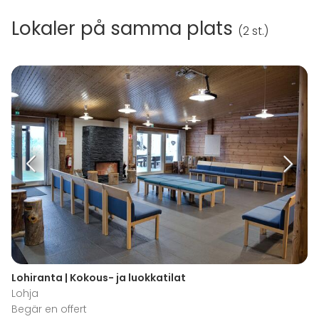
Lokaler på samma plats
(
2 st.
)
Lohiranta | Kokous- ja luokkatilat
Lohja
Begär en offert