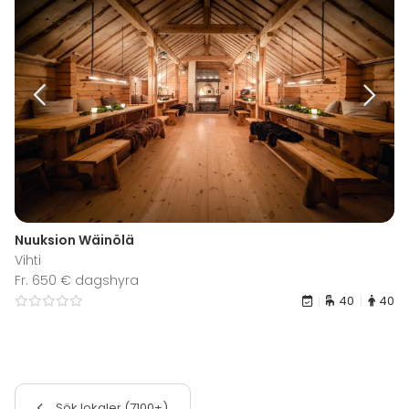
Nuuksion Wäinölä
Vihti
Fr. 650 € dagshyra
40
40
Sök lokaler (7100+)