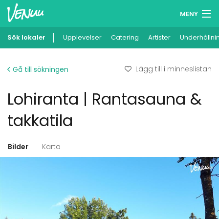
MENY
Sök lokaler
Upplevelser
Minneslista
Catering
Artister
Underhållni
Logga in
Lägg till i minneslistan
Gå till sökningen
Svenska
Lohiranta | Rantasauna &
Lägg till din lokal
takkatila
Bilder
Karta