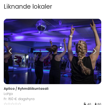
Liknande lokaler
Aplico / Ryhmäliikuntasali
Lohja
Fr. 150 € dagshyra
40
60