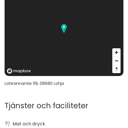
sekä ruokailumahdollisuus jopa 90 henkilölle.
Lohirannantie 119
,
08680
Lohja
Tjänster och faciliteter
Mat och dryck