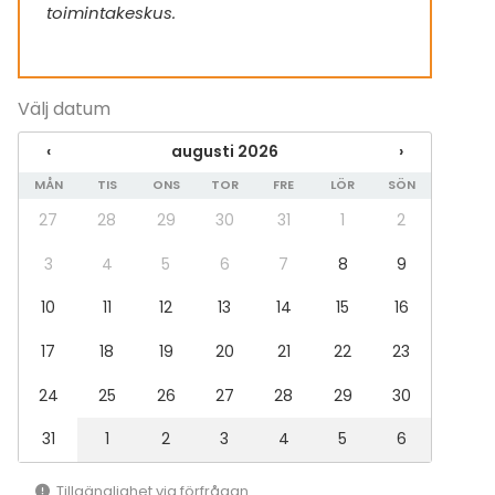
Utomhusaktiviteter
toimintakeskus.
Simning
Båtturer / segling
Välj datum
Tilläggsuppgifter om tjänster och faciliteter
‹
augusti 2026
›
Uimaranta ja avanto.
MÅN
TIS
ONS
TOR
FRE
LÖR
SÖN
Tilassa on pieni keittiönurkkaus, jossa on jääkaappi,
27
28
29
30
31
1
2
astianpesukone ja tiskiallas.
3
4
5
6
7
8
9
10
11
12
13
14
15
16
17
18
19
20
21
22
23
24
25
26
27
28
29
30
31
1
2
3
4
5
6
Tillgänglighet via förfrågan