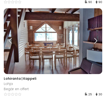
90
90
Lohiranta | Kappeli
Lohja
Begär en offert
25
30