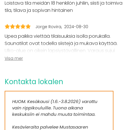
Loistava tila meidän 18 henkilön juhliin, siisti ja toimiva
tila, tilava ja sopivan hintainen
Evenemang
Fest
Bröllop
Jorge Rovira
2024-08-30
Spa / relax / bastu
Upea paikka viettää tilaisuuksia isolla porukalla.
Middag / Lunch
Saunatilat ovat todella siistejä ja mukava käyttää.
Möte
Ulko-alue on oikein lapsiystävällinen. Varaus sujui
Konferens
ongelmitta ja kaikki kysymykset saatiin selvitettyä.
Visa mer
Mässa / Utställning
Alueen perehdytys oli helppo kun paikalla oli
Föreställning / show
Rekreation
työntekijä joka ohjeisti vieraita saunarakennukseen ja
Stuga / boende
hyvin palveli meitä kun tarvittiin (esim. lisää grillipuuta,
Kontakta lokalen
Upplevelse / aktivitet
valmistaa soutoveneitä).
Julbord / Julfest
Lokal
HUOM. Kesäkausi (1.6.-3.8.2026) varattu
vain rippikouluille. Tuona aikana
Bastu
keskuksiin ei mahdu muuta toimintaa.
Aktiviteter
Kesävieraita palvelee Mustasaaren