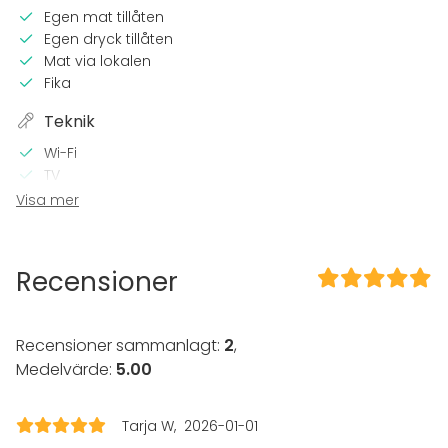
Egen mat tillåten
Egen dryck tillåten
Mat via lokalen
Fika
Teknik
Wi-Fi
TV
Visa mer
I lokalen
Terrass
Bastu
Recensioner
Tillgänglighetsanpassad
Övernattningsmöjlighet
Trädgård
Recensioner sammanlagt:
2
,
Medelvärde:
5.00
Utrustning
Kök i kundens bruk
Handdukar
Tarja W
2026-01-01
Servis