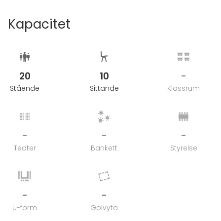
Kapacitet
20
10
-
Stående
Sittande
Klassrum
-
-
-
Teater
Bankett
Styrelse
-
-
U-form
Golvyta