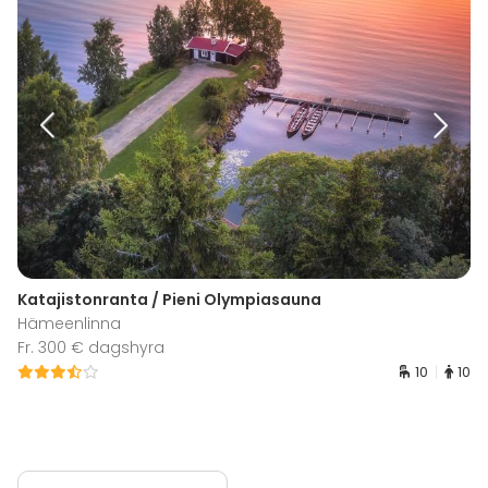
Katajistonranta / Pieni Olympiasauna
Hämeenlinna
Fr. 300 € dagshyra
10
10