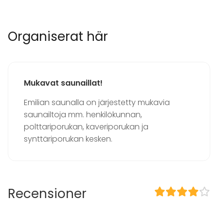
Bastu
Övernattningsmöjlighet
Organiserat här
Utrustning
Anteckningsmaterial
Whiteboard / Blädderblock
Handdukar
Mukavat saunaillat!
Servis
Emilian saunalla on järjestetty mukavia
Evenemang
saunailtoja mm. henkilökunnan,
Fest
polttariporukan, kaveriporukan ja
Bröllop
synttäriporukan kesken.
Spa / relax / bastu
Middag / Lunch
Möte
Konferens
Mässa / Utställning
Recensioner
Föreställning / show
Rekreation
Stuga / boende