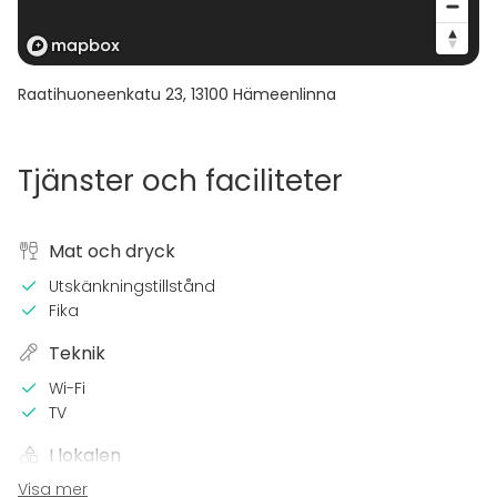
Raatihuoneenkatu 23
,
13100
Hämeenlinna
Tjänster och faciliteter
Mat och dryck
Utskänkningstillstånd
Fika
Teknik
Wi-Fi
TV
I lokalen
Visa mer
Terrass