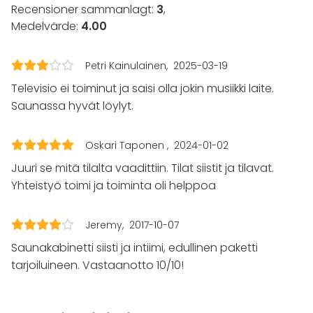
Recensioner sammanlagt:
3
,
Upplevelse / aktivitet
Medelvärde:
4.00
Julbord / Julfest
Lokal
Petri Kainulainen
2025-03-19
Bastu
Televisio ei toiminut ja saisi olla jokin musiikki laite.
Mötesrum
Saunassa hyvät löylyt.
Lounge
Chambre séparée
Hotell
Oskari Taponen
2024-01-02
Juuri se mitä tilalta vaadittiin. Tilat siistit ja tilavat.
Yhteistyö toimi ja toiminta oli helppoa
Jeremy
2017-10-07
Saunakabinetti siisti ja intiimi, edullinen paketti
tarjoiluineen. Vastaanotto 10/10!