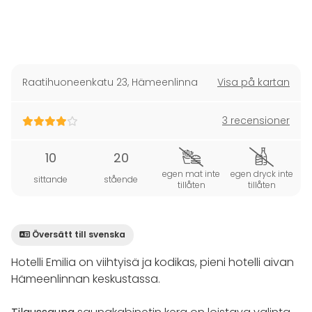
Raatihuoneenkatu 23
,
Hämeenlinna
Visa på kartan
3 recensioner
10
20
egen mat inte
egen dryck inte
sittande
stående
tillåten
tillåten
Översätt till svenska
Hotelli Emilia on viihtyisä ja kodikas, pieni hotelli aivan
Hämeenlinnan keskustassa.