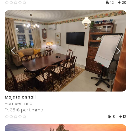
12
20
Majatalon sali
Hämeenlinna
Fr. 35 € per timme
8
12